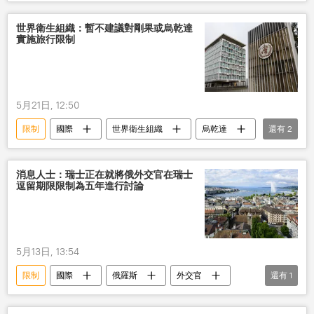
世界衛生組織：暫不建議對剛果或烏乾達
實施旅行限制
5月21日, 12:50
限制
國際
世界衛生組織
烏乾達
還有
2
剛果
埃博拉病毒
消息人士：瑞士正在就將俄外交官在瑞士
逗留期限限制為五年進行討論
5月13日, 13:54
限制
國際
俄羅斯
外交官
還有
1
瑞士