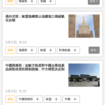
限制
俄羅斯
美國
還有
2
新削減戰略武器條約
核武器
俄外交部：歐盟無權禁止他國進口俄碳氫
化合物
5月21日, 16:00
限制
俄羅斯
歐盟
對俄制裁
還有
1
能源
中國商務部：如歐方執意對中國企業或產
品採取歧視性限制措施，中方將堅決反制
5月21日, 15:35
限制
中國商務部
歐盟
中國