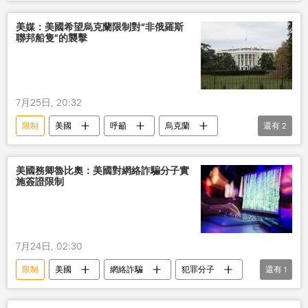
美媒：美國希望烏克蘭限制對“非俄羅斯
聯邦船隻”的襲擊
7月25日, 20:32
限制
美國
呼籲
烏克蘭
還有
2
襲擊
船隻
美國務卿魯比奧：美國對網絡詐騙分子實
施簽證限制
7月24日, 02:30
限制
美國
網絡詐騙
犯罪分子
還有
1
簽證