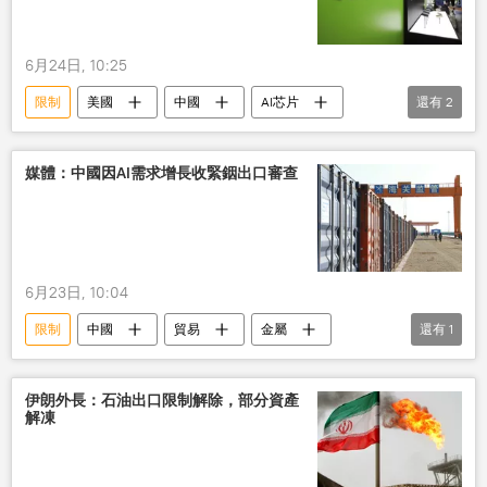
6月24日, 10:25
限制
美國
中國
AI芯片
還有
2
價格
市場
媒體：中國因AI需求增長收緊銦出口審查
6月23日, 10:04
限制
中國
貿易
金屬
還有
1
出口
伊朗外長：石油出口限制解除，部分資產
解凍