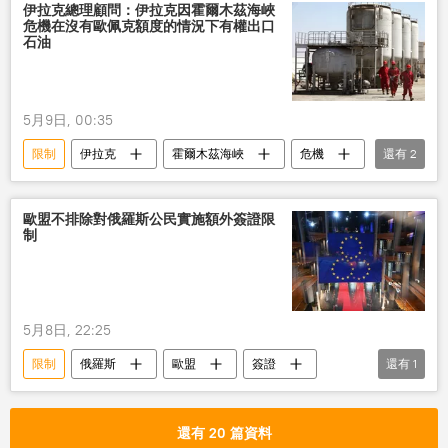
伊拉克總理顧問：伊拉克因霍爾木茲海峽
危機在沒有歐佩克額度的情況下有權出口
石油
5月9日, 00:35
限制
伊拉克
霍爾木茲海峽
危機
還有
2
石油出口
歐佩克
歐盟不排除對俄羅斯公民實施額外簽證限
制
5月8日, 22:25
限制
俄羅斯
歐盟
簽證
還有
1
公民
還有 20 篇資料