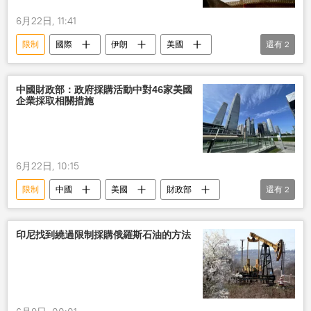
6月22日, 11:41
限制
國際
伊朗
美國
還有
2
石油
解除
中國財政部：政府採購活動中對46家美國
企業採取相關措施
6月22日, 10:15
限制
中國
美國
財政部
還有
2
採購
措施
印尼找到繞過限制採購俄羅斯石油的方法