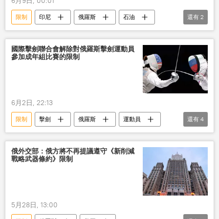
6月9日, 00:01
限制
印尼
俄羅斯
石油
還有
2
採購
方法
國際擊劍聯合會解除對俄羅斯擊劍運動員
參加成年組比賽的限制
6月2日, 22:13
限制
擊劍
俄羅斯
運動員
還有
4
國際
比賽
參加
解除
俄外交部：俄方將不再提議遵守《新削減
戰略武器條約》限制
5月28日, 13:00