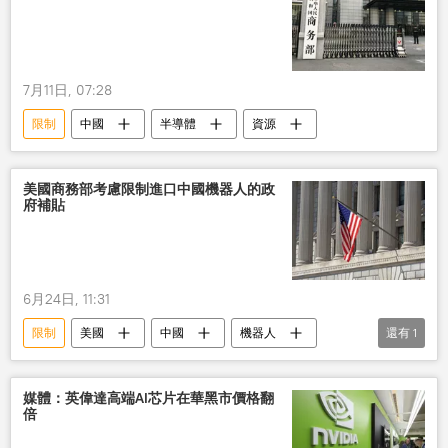
7月11日, 07:28
限制
中國
半導體
資源
美國商務部考慮限制進口中國機器人的政
府補貼
6月24日, 11:31
限制
美國
中國
機器人
還有
1
進口
媒體：英偉達高端AI芯片在華黑市價格翻
倍