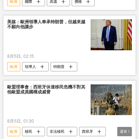
歐洲
國際
高溫
價格
美媒：歐洲領導人奉承特朗普，但越來越
不願向他讓步
8月5日, 02:15
歐洲
領導人
特朗普
歐盟理事會：西班牙休達移民危機不對其
他歐盟成員國構成威脅
8月5日, 01:30
歐洲
移民
非法移民
西班牙
還有
1