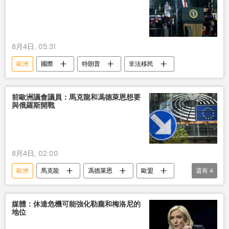
8月4日, 05:31
歐洲
國際
特朗普
非法移民
前歐洲議會議員：馬克龍和馮德萊恩想要
與俄羅斯開戰
8月4日, 02:00
歐洲
馬克龍
馮德萊恩
歐盟
還有
4
法國
戰爭
軍事
俄羅斯
媒體：休達危機可能強化勒龐和梅洛尼的
地位