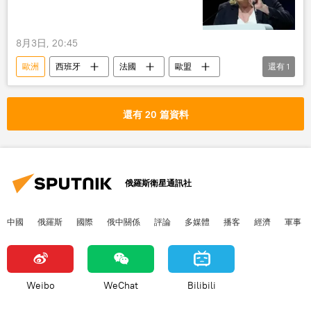
8月3日, 20:45
歐洲
西班牙
法國
歐盟
還有
1
移民
還有 20 篇資料
俄羅斯衛星通訊社
中國
俄羅斯
國際
俄中關係
評論
多媒體
播客
經濟
軍事
Weibo
WeChat
Bilibili