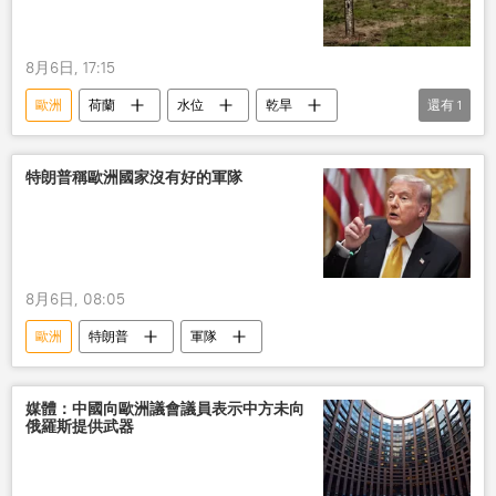
8月6日, 17:15
歐洲
荷蘭
水位
乾旱
還有
1
能源
特朗普稱歐洲國家沒有好的軍隊
8月6日, 08:05
歐洲
特朗普
軍隊
媒體：中國向歐洲議會議員表示中方未向
俄羅斯提供武器