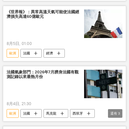
歐盟
《世界報》：異常高溫天氣可能使法國經
濟損失高達60億歐元
8月5日, 01:00
歐洲
法國
經濟
法國氣象部門：2026年7月躋身法國有觀
測記錄以來最熱月份
8月4日, 21:30
歐洲
法國
馬克龍
西班牙
還有
3
意大利
葡萄牙
氣象