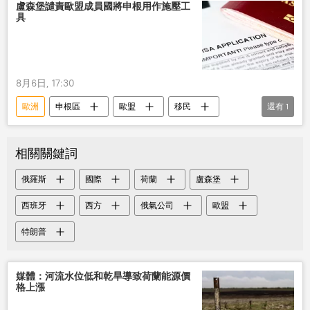
盧森堡譴責歐盟成員國將申根用作施壓工
具
8月6日, 17:30
歐洲
申根區
歐盟
移民
還有
1
盧森堡
相關關鍵詞
俄羅斯
國際
荷蘭
盧森堡
西班牙
西方
俄氣公司
歐盟
特朗普
媒體：河流水位低和乾旱導致荷蘭能源價
格上漲