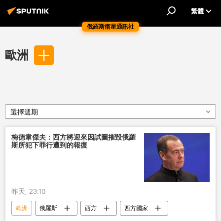
繁體
俄羅斯衛星通訊社
歐洲
選擇週期
梅德韋傑夫：西方將迎來因試圖摧毀俄羅
斯所犯下罪行遭到的報復
昨天, 23:10
歐洲
俄羅斯
西方
西方國家