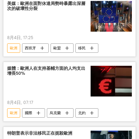
美媒：歐洲在面對休達局勢時暴露出深層
次的破壞性分裂
8月4日, 17:25
歐洲
西班牙
歐盟
移民
媒體：歐洲人在支持基輔方面的人均支出
增長50%
8月4日, 07:17
歐洲
國際
烏克蘭
北約
特朗普表示非法移民正在扼殺歐洲