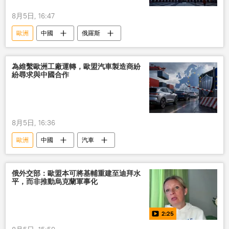
8月5日, 16:47
歐洲
中國
俄羅斯
為維繫歐洲工廠運轉，歐盟汽車製造商紛
紛尋求與中國合作
8月5日, 16:36
歐洲
中國
汽車
俄外交部：歐盟本可將基輔重建至迪拜水
平，而非推動烏克蘭軍事化
2:25