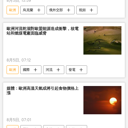
8月5日, 15:59
歐洲
烏克蘭
俄外交部
視頻
歐洲河流乾涸對歐盟能源造成衝擊，核電
站和燃煤電廠面臨威脅
8月5日, 07:12
歐洲
國際
河流
發電
媒體：歐洲高溫天氣或將引起食物價格上
漲
8月5日, 07:01