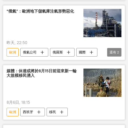
“俄氣”：歐洲地下儲氣庫注氣形勢惡化
昨天, 22:50
歐洲
俄氣公司
俄羅斯
國際
還有
2
國際關係
天然氣
媒體：休達或將於8月15日前迎來新一輪
大規模移民湧入
8月6日, 18:15
歐洲
西班牙
移民