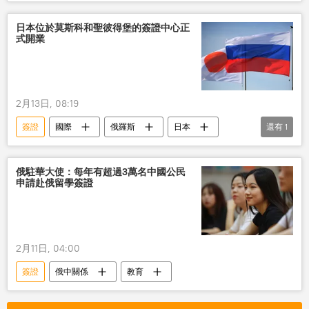
日本位於莫斯科和聖彼得堡的簽證中心正
式開業
2月13日, 08:19
簽證
國際
俄羅斯
日本
還有
1
中心
俄駐華大使：每年有超過3萬名中國公民
申請赴俄留學簽證
2月11日, 04:00
簽證
俄中關係
教育