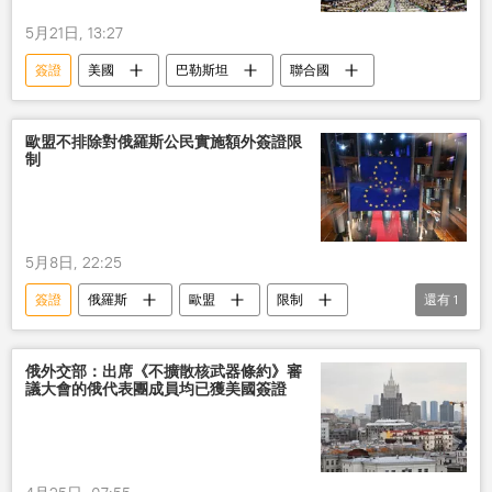
5月21日, 13:27
簽證
美國
巴勒斯坦
聯合國
歐盟不排除對俄羅斯公民實施額外簽證限
制
5月8日, 22:25
簽證
俄羅斯
歐盟
限制
還有
1
公民
俄外交部：出席《不擴散核武器條約》審
議大會的俄代表團成員均已獲美國簽證