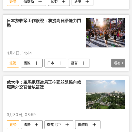
簽證
俄羅斯
歐盟
邊境
日本擬收緊工作簽證：將提高日語能力門
檻
4月4日, 14:44
簽證
國際
日本
語言
還有
1
規定
俄大使：羅馬尼亞當局正拖延並阻撓向俄
羅斯外交官發放簽證
3月30日, 06:59
簽證
國際
羅馬尼亞
俄羅斯