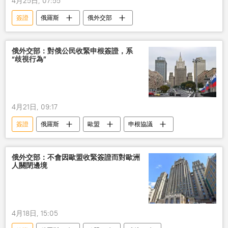
4月25日, 07:55
簽證
俄羅斯
俄外交部
俄外交部：對俄公民收緊申根簽證，系
“歧視行為”
4月21日, 09:17
簽證
俄羅斯
歐盟
申根協議
俄外交部：不會因歐盟收緊簽證而對歐洲
人關閉邊境
4月18日, 15:05