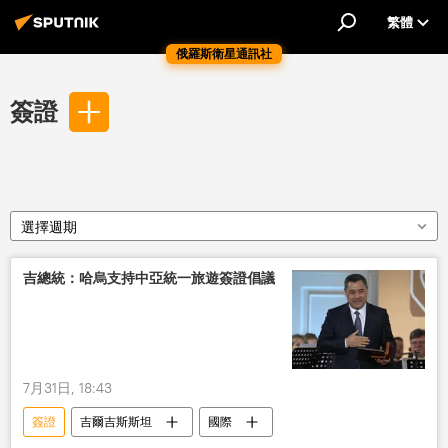
繁體
俄羅斯衛星通訊社
簽證
選擇週期
吉總統：哈烏支持中亞統一旅遊簽證倡議
7月31日, 18:43
簽證
吉爾吉斯斯坦
國際