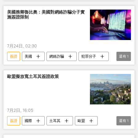
美國務卿魯比奧：美國對網絡詐騙分子實
施簽證限制
7月24日, 02:30
簽證
美國
網絡詐騙
犯罪分子
還有
1
限制
歐盟擬放寬土耳其簽證政策
7月2日, 16:05
簽證
國際
土耳其
歐盟
還有
1
政策