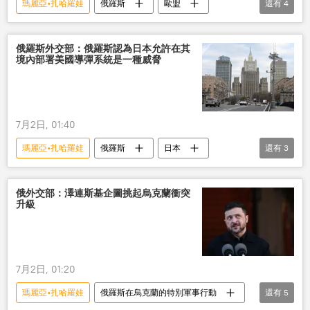
瑪麗亞•扎哈羅娃
俄羅斯
歐盟
還有
4
歐洲
北約
國際
國際關係
俄羅斯外交部：俄羅斯認為日本允許在其
境內部署美國導彈系統是一種威脅
7月2日, 01:40
瑪麗亞•扎哈羅娃
俄羅斯
日本
還有
3
美國
國際
軍事
俄外交部：澤連斯基企圖挑起烏克蘭衝突
升級
7月2日, 01:20
瑪麗亞•扎哈羅娃
俄羅斯在烏克蘭的特別軍事行動
還有
5