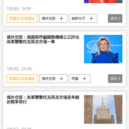
7月4日, 19:59
瑪麗亞•扎哈羅娃
俄外交部
納粹分子
還有
2
恐怖分子
消除
俄外交部：俄羅斯呼籲國際機構公正評估
烏軍襲擊托克馬克市場一事
7月3日, 22:55
瑪麗亞•扎哈羅娃
俄外交部
呼籲
還有
3
國際
烏軍
襲擊
俄外交部：烏軍襲擊托克馬克市場是卑鄙
的戰爭罪行