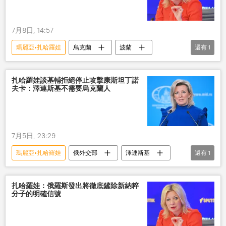
7月8日, 14:57
瑪麗亞•扎哈羅娃
烏克蘭
波蘭
還有
1
俄羅斯
扎哈羅娃談基輔拒絕停止攻擊康斯坦丁諾
夫卡：澤連斯基不需要烏克蘭人
7月5日, 23:29
瑪麗亞•扎哈羅娃
俄外交部
澤連斯基
還有
1
烏克蘭人
扎哈羅娃：俄羅斯發出將徹底鏟除新納粹
分子的明確信號