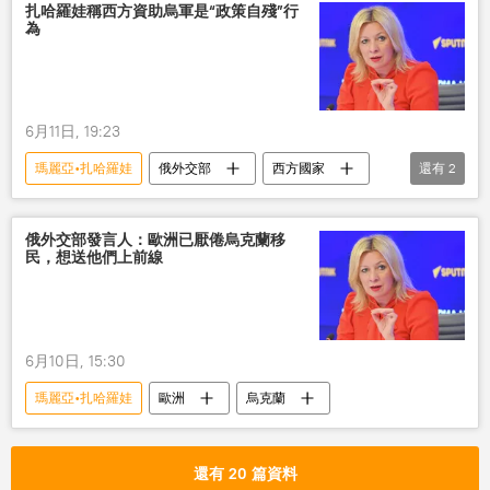
視頻
扎哈羅娃稱西方資助烏軍是“政策自殘”行
為
6月11日, 19:23
瑪麗亞•扎哈羅娃
俄外交部
西方國家
還有
2
烏軍
行為
俄外交部發言人：歐洲已厭倦烏克蘭移
民，想送他們上前線
6月10日, 15:30
瑪麗亞•扎哈羅娃
歐洲
烏克蘭
還有 20 篇資料