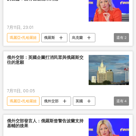
7月11日, 23:01
瑪麗亞•扎哈羅娃
俄羅斯
烏克蘭
還有
2
澤連斯基
導彈防禦系統
俄外交部：英國企圖打消民眾與俄羅斯交
往的意願
7月11日, 00:05
瑪麗亞•扎哈羅娃
俄外交部
英國
還有
4
企圖
消除
俄羅斯
民眾
俄外交部發言人：俄羅斯曾警告波蘭支持
基輔的後果