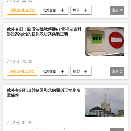
7月3日, 22:35
瑪麗亞•扎哈羅娃
俄外交部
烏軍
還有
3
襲擊
市場
戰爭罪行
俄外交部：歐盟法院就傳播RT電視台資料
訴訟案做出的裁決表明其偽裝正義
7月2日, 23:30
瑪麗亞•扎哈羅娃
俄外交部
歐盟
還有
2
法院
RT電視台
俄外交部列出與歐盟和北約關係正常化所
需條件
7月2日, 02:20