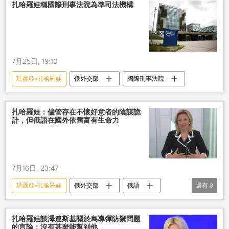
扎哈羅娃稱國際刑事法院為準司法機構
7月25日, 19:10
瑪麗亞•扎哈羅娃
俄外交部
國際刑事法院
扎哈羅娃：儘管存在不懷好意者的陰謀詭
計，但俄語在國外依舊富有生命力
7月16日, 23:47
瑪麗亞•扎哈羅娃
俄外交部
俄語
還有
3
國際
文學
競賽
扎哈羅娃談澤連斯基關於烏導彈防禦問題
的言論：沒有甚麼能幫到他