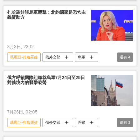
拉脫維亞
扎哈羅娃談烏軍襲擊：北約國家是恐怖主
義贊助方
8月3日, 23:12
瑪麗亞•扎哈羅娃
俄外交部
烏軍
還有
4
襲擊
北約
國家
恐怖主義
俄方呼籲國際組織就烏軍7月24日至25日
對俄境內的襲擊發聲
7月26日, 02:05
瑪麗亞•扎哈羅娃
俄外交部
呼籲
還有
3
國際組織
烏軍
襲擊