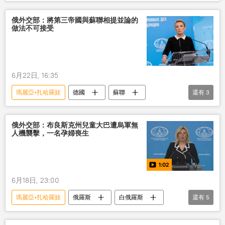
俄羅斯
烏克蘭
軍事
軍事行動
澤連斯基
俄外交部：將第三帝國與蘇聯相提並論的
做法不可接受
6月22日, 16:35
瑪麗亞•扎哈羅娃
德國
蘇聯
還有
3
偉大衛國戰爭
俄羅斯
俄外交部
俄外交部：布良斯克州兒童大巴遭烏軍無
人機襲擊，一名孕婦喪生
1:02
6月18日, 23:00
瑪麗亞•扎哈羅娃
俄羅斯
白俄羅斯
還有
5
烏克蘭
軍事
無人機
死亡