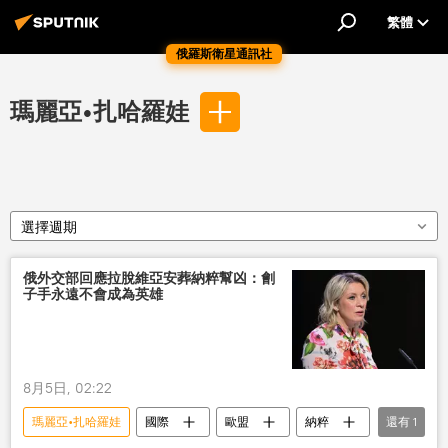
繁體
俄羅斯衛星通訊社
瑪麗亞•扎哈羅娃
選擇週期
俄外交部回應拉脫維亞安葬納粹幫凶：劊
子手永遠不會成為英雄
8月5日, 02:22
瑪麗亞•扎哈羅娃
國際
歐盟
納粹
還有
1