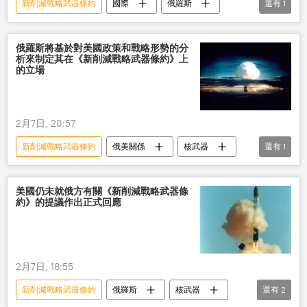
新削減戰略武器條約
國際
俄羅斯
還有
1
美國
俄羅斯將基於對美國政策和戰略形勢的分
析來制定其在《新削減戰略武器條約》上
的立場
2月7日, 20:57
新削減戰略武器條約
俄美關係
核武器
還有
1
中國
美國仍未就俄方有關《新削減戰略武器條
約》的提議作出正式回應
2月7日, 18:55
新削減戰略武器條約
俄羅斯
核武器
還有
2