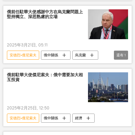
俄前任駐華大使感謝中方在烏克蘭問題上
堅持獨立、深思熟慮的立場
2025年3月21日, 05:11
安德烈•傑尼索夫
俄中關係
烏克蘭
還有
1
立場
俄前駐華大使傑尼索夫：俄中需要加大相
互投資
2025年2月25日, 12:50
安德烈•傑尼索夫
俄中關係
經濟