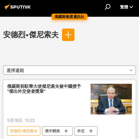
繁體
俄羅斯衛星通訊社
安德烈•傑尼索夫
選擇週期
俄羅斯前駐華大使傑尼索夫被中國授予
“傑出外交使者獎章”
5月18日, 13:22
安德烈•傑尼索夫
俄中關係
外交