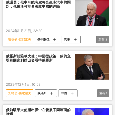
俄議員：俄中可能考慮聯合生產汽車的問
題，俄羅斯可能會汲取中國的經驗
2024年11月21日, 23:20
安德烈•傑尼索夫
俄中關係
汽車
還有
3
生產
中國
經驗
俄羅斯前駐華大使：中國從政策一致的立
場和國家利益出發看待俄羅斯
2023年12月1日, 10:58
安德烈•傑尼索夫
俄羅斯
中國
還有
1
俄中關係
俄前駐華大使指出俄中在發展不同層面的
接觸