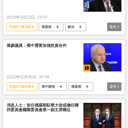
2023年3月22日, 23:07
安德烈•傑尼索夫
俄羅斯
解決
還有
2
問題
中國
俄參議員：俄中需要加強投資合作
2022年12月30日, 20:56
安德烈•傑尼索夫
俄中關係
俄羅斯
還有
2
採訪
評論
消息人士：前任俄羅斯駐華大使或擔任聯
邦委員會國際委員會第一副主席職位