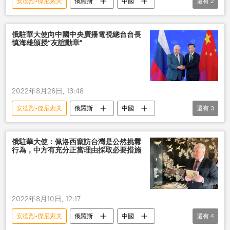
安德烈•傑尼索夫
俄羅斯
中國
還有
2
俄中關係
大使
俄駐華大使向中國中央廣播電視總台台長
慎海雄頒授“友誼勳章”
2022年8月26日, 13:48
安德烈•傑尼索夫
俄羅斯
中國
還有
3
俄中關係
友誼勳章
大使
俄駐華大使：佩洛西竄訪台灣是公然挑釁
行為，中方有充分正當理由採取必要措施
2022年8月10日, 12:17
安德烈•傑尼索夫
俄羅斯
中國
還有
4