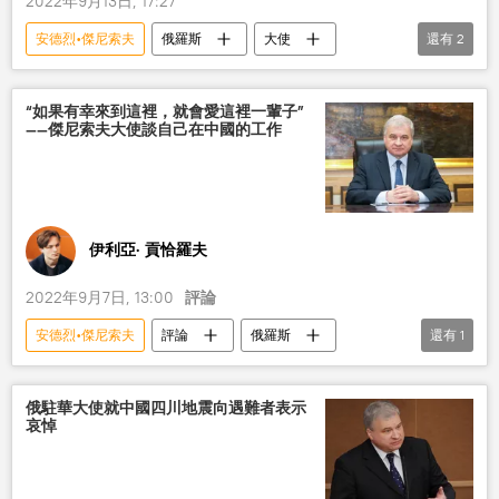
2022年9月13日, 17:27
安德烈•傑尼索夫
俄羅斯
大使
還有
2
毛澤東
女兒
“如果有幸來到這裡，就會愛這裡一輩子”
——傑尼索夫大使談自己在中國的工作
伊利亞· 貢恰羅夫
2022年9月7日, 13:00
評論
安德烈•傑尼索夫
評論
俄羅斯
還有
1
大使
俄駐華大使就中國四川地震向遇難者表示
哀悼