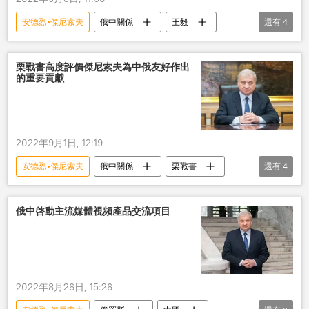
安德烈•傑尼索夫
俄中關係
王毅
還有
4
俄羅斯
中國
友誼
大使
栗戰書高度評價傑尼索夫為中俄友好作出
的重要貢獻
2022年9月1日, 12:19
安德烈•傑尼索夫
俄中關係
栗戰書
還有
4
大使
俄羅斯
中國
友誼
俄中啓動主流媒體視頻產品交流項目
2022年8月26日, 15:26