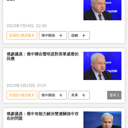
2023年7月14日, 02:30
安德烈•傑尼索夫
俄中關係
接觸
俄參議員：俄中聯合聲明是對美軍威脅的
回應
2023年3月23日, 01:01
安德烈•傑尼索夫
俄中關係
美軍
還有
2
威脅
回應
俄參議員：俄中有能力解決雙邊關係中存
在的問題