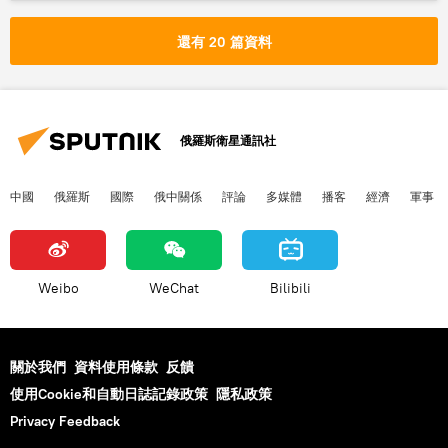
美國
台灣
佩洛西訪台
大使
還有 20 篇資料
俄羅斯衛星通訊社
中國
俄羅斯
國際
俄中關係
評論
多媒體
播客
經濟
軍事
Weibo
WeChat
Bilibili
關於我們
資料使用條款
反饋
使用Cookie和自動日誌記錄政策
隱私政策
Privacy Feedback