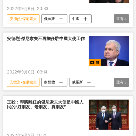
2022年9月6日, 20:33
安德烈•傑尼索夫
俄羅斯
中國
還有
4
遇難者
哀悼
四川
地震
安德烈·傑尼索夫不再擔任駐中國大使工作
15
2022年9月6日, 03:14
安德烈•傑尼索夫
多媒體
俄羅斯
還有
3
中國
大使
圖集
王毅：即將離任的傑尼索夫大使是中國人
民的“好朋友、老朋友、真朋友”
2022年9月3日, 11:50