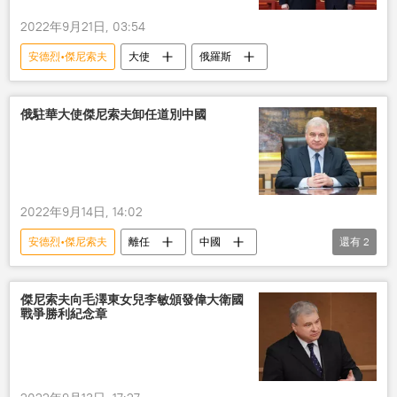
2022年9月21日, 03:54
安德烈•傑尼索夫
大使
俄羅斯
俄駐華大使傑尼索夫卸任道別中國
2022年9月14日, 14:02
安德烈•傑尼索夫
離任
中國
還有
2
多媒體
視頻
傑尼索夫向毛澤東女兒李敏頒發偉大衛國
戰爭勝利紀念章