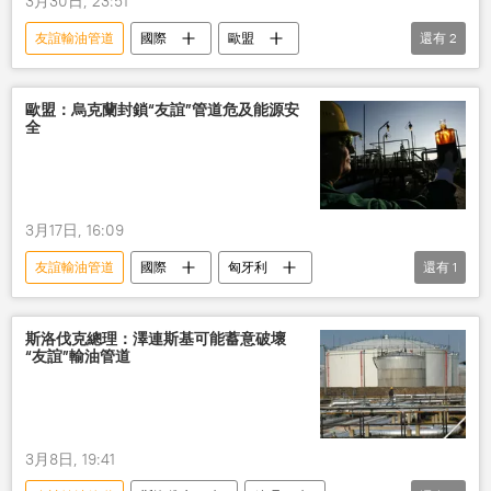
3月30日, 23:51
友誼輸油管道
國際
歐盟
還有
2
斯洛伐克
烏克蘭
視頻
歐盟：烏克蘭封鎖“友誼”管道危及能源安
全
3月17日, 16:09
友誼輸油管道
國際
匈牙利
還有
1
烏克蘭
能源
斯洛伐克總理：澤連斯基可能蓄意破壞
“友誼”輸油管道
3月8日, 19:41