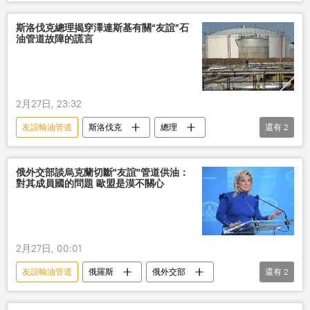
石油管道
斯洛伐克
斯洛伐克總理揭穿澤連斯基有關“友誼”石
油管道故障的謊言
2月27日, 23:32
友誼輸油管道
斯洛伐克
總理
還有
2
故障
澤連斯基
謊言
俄外交部談烏克蘭切斷"友誼"管道供油：
對其成員國的問題 歐盟是漠不關心
2月27日, 00:01
友誼輸油管道
俄羅斯
俄外交部
還有
2
烏克蘭
瑪麗亞•扎哈羅娃