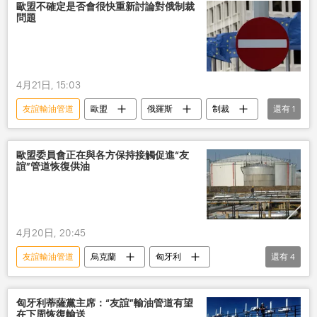
歐盟不確定是否會很快重新討論對俄制裁
問題
4月21日, 15:03
友誼輸油管道
歐盟
俄羅斯
制裁
還有
1
烏克蘭
歐盟委員會正在與各方保持接觸促進“友
誼”管道恢復供油
4月20日, 20:45
友誼輸油管道
烏克蘭
匈牙利
還有
4
歐盟
歐洲
石油
經濟
俄羅斯
匈牙利蒂薩黨主席：“友誼”輸油管道有望
在下周恢復輸送