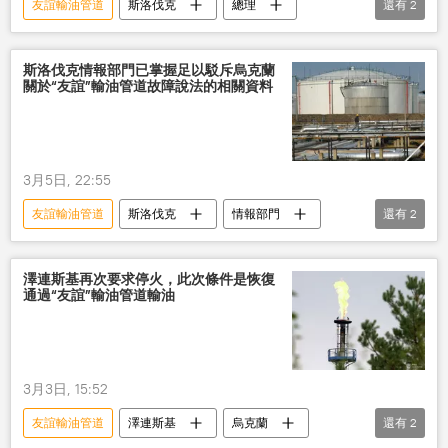
友誼輸油管道
斯洛伐克
總理
還有
2
澤連斯基
破壞
斯洛伐克情報部門已掌握足以駁斥烏克蘭
關於“友誼”輸油管道故障說法的相關資料
3月5日, 22:55
友誼輸油管道
斯洛伐克
情報部門
還有
2
烏克蘭
故障
澤連斯基再次要求停火，此次條件是恢復
通過“友誼”輸油管道輸油
3月3日, 15:52
友誼輸油管道
澤連斯基
烏克蘭
還有
2