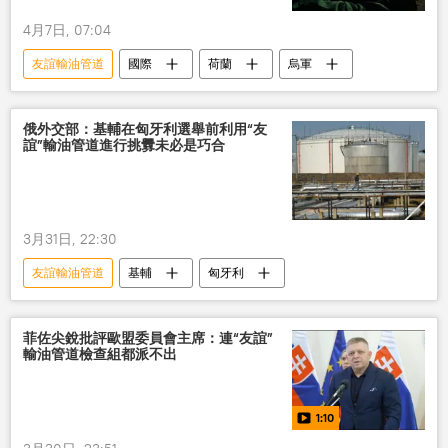
4月7日, 07:04
友誼輸油管道
國際
荷蘭
烏軍
俄外交部：基輔在匈牙利選舉前利用“友
誼”輸油管道進行挑釁未必是巧合
3月31日, 22:30
友誼輸油管道
基輔
匈牙利
菲佐尖銳批評歐盟委員會主席：連“友誼”
輸油管道檢查組都派不出
1:10