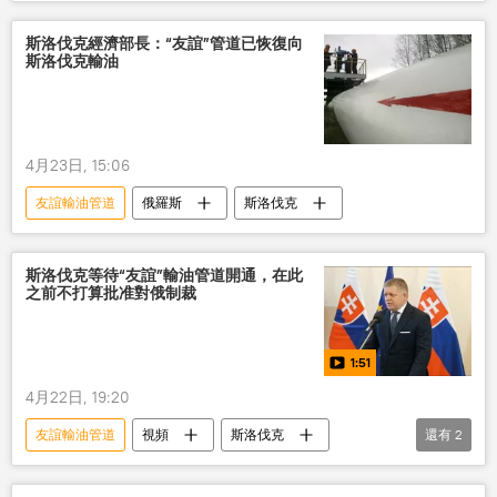
歐盟
制裁
石油
烏克蘭
匈牙利
斯洛伐克經濟部長：“友誼”管道已恢復向
斯洛伐克輸油
4月23日, 15:06
友誼輸油管道
俄羅斯
斯洛伐克
斯洛伐克等待“友誼”輸油管道開通，在此
之前不打算批准對俄制裁
1:51
4月22日, 19:20
友誼輸油管道
視頻
斯洛伐克
還有
2
烏克蘭
俄羅斯