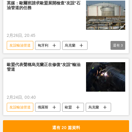
英媒：歐爾班請求歐盟展開檢查“友誼”石
油管道的任務
2月26日, 20:45
友誼輸油管道
匈牙利
烏克蘭
還有
3
歐盟
俄羅斯
國際
國際關係
歐盟代表聲稱烏克蘭正在修復“友誼”輸油
管道
2月24日, 00:40
友誼輸油管道
俄羅斯
歐盟
烏克蘭
還有 20 篇資料