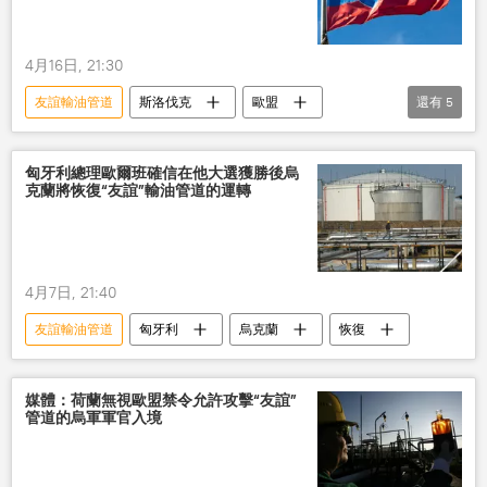
4月16日, 21:30
友誼輸油管道
斯洛伐克
歐盟
還有
5
俄羅斯
制裁
基輔
烏克蘭
保障
匈牙利總理歐爾班確信在他大選獲勝後烏
克蘭將恢復“友誼”輸油管道的運轉
4月7日, 21:40
友誼輸油管道
匈牙利
烏克蘭
恢復
媒體：荷蘭無視歐盟禁令允許攻擊“友誼”
管道的烏軍軍官入境