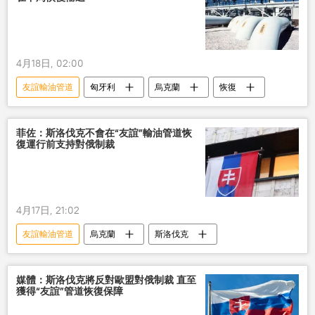
4月18日, 02:00
友誼輸油管道
匈牙利
烏克蘭
恢復
菲佐：斯洛伐克不會在“友誼”輸油管道恢
復運行前支持對俄制裁
4月17日, 21:02
友誼輸油管道
烏克蘭
斯洛伐克
媒體：斯洛伐克將反對歐盟對俄制裁 直至
獲得“友誼”管道恢復保障