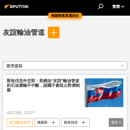
繁體
俄羅斯衛星通訊社
友誼輸油管道
選擇週期
斯洛伐克外交部：若經由“友誼”輸油管道
的石油運輸不中斷，該國不會阻止對俄制
裁
4月23日, 20:07
友誼輸油管道
俄羅斯
斯洛伐克
還有
5