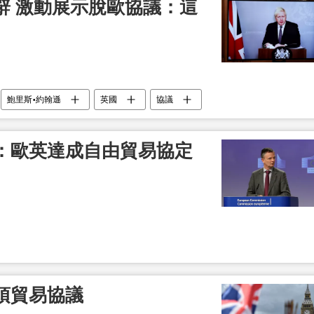
辭 激動展示脫歐協議：這
鮑里斯•約翰遜
英國
協議
：歐英達成自由貿易協定
項貿易協議