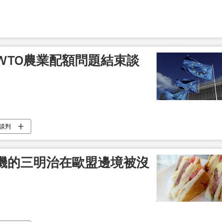
WTO農業配額問題結束談
談判
機的三明治在歐盟邊境被沒