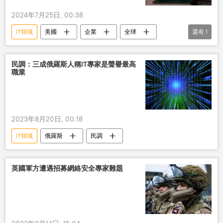
2024年7月25日, 00:38
IT領域
美國
企業
全球
還有
1
損失
民調：三成俄羅斯人稱IT專家是聲譽最高
職業
2023年8月20日, 00:18
IT領域
俄羅斯
民調
英國軍方遭遇招募網絡安全專家難題