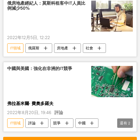
俄房地產經紀人：莫斯科租客中IT人員比
例減少50%
2022年12月5日, 12:22
IT領域
俄羅斯
房地產
社會
中國與美國：強化在非洲的IT競爭
弗拉基米爾· 費奧多羅夫
2022年8月20日, 19:46
評論
IT領域
評論
競爭
中國
還有
2
美國
非洲