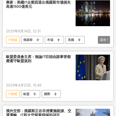
專家：美國IT企業因退出俄羅斯市場損失
高達1500億美元
2025年8月14日, 12:31
IT領域
俄羅斯
市場
美國
還有
1
經濟
歐盟委員會主席：無論IT巨頭由誰掌管都
應遵守歐盟規則
2025年4月21日, 15:46
IT領域
歐盟
國際
俄外交部：俄羅斯正在非洲實施能源、交
通運輸、IT和太空探索領域的項目