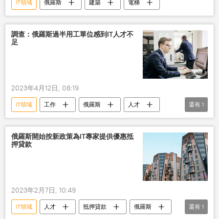
IT領域
俄羅斯
建築
電梯
調查：俄羅斯過半用工單位感到IT人才不
足
2023年4月12日, 08:19
IT領域
工作
俄羅斯
人才
還有
1
短缺
俄羅斯開始按新政策為IT專家提供優惠抵
押貸款
2023年2月7日, 10:49
IT領域
人才
抵押貸款
俄羅斯
還有
1