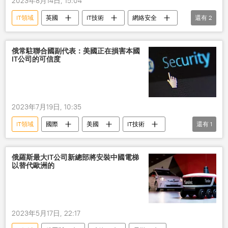
2023年8月14日, 15:04
IT領域
英國
IT技術
網絡安全
還有
2
科技
高科技
俄常駐聯合國副代表：美國正在損害本國
IT公司的可信度
2023年7月19日, 10:35
IT領域
國際
美國
IT技術
還有
1
公司
俄羅斯最大IT公司新總部將安裝中國電梯
以替代歐洲的
2023年5月17日, 22:17