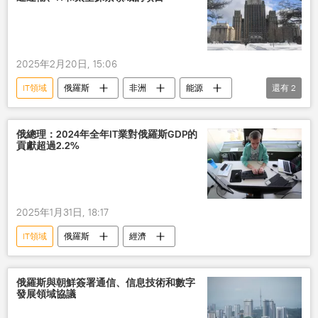
2025年2月20日, 15:06
IT領域
俄羅斯
非洲
能源
還有
2
太空
合作
俄總理：2024年全年IT業對俄羅斯GDP的
貢獻超過2.2%
2025年1月31日, 18:17
IT領域
俄羅斯
經濟
俄羅斯與朝鮮簽署通信、信息技術和數字
發展領域協議