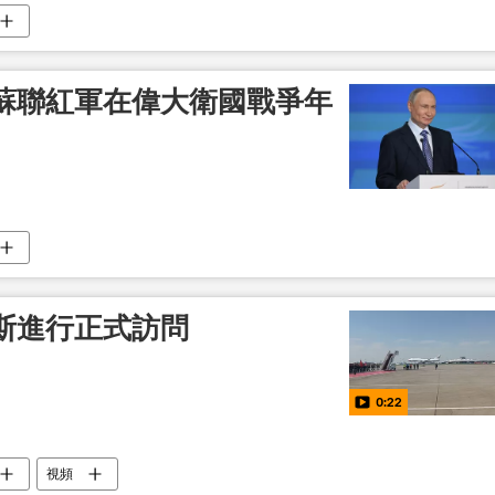
蘇聯紅軍在偉大衛國戰爭年
斯進行正式訪問
0:22
視頻