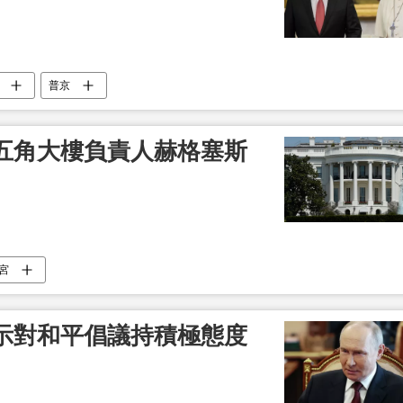
普京
五角大樓負責人赫格塞斯
宮
示對和平倡議持積極態度