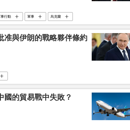
軍事行動
軍事
烏克蘭
批准與伊朗的戰略夥伴條約
中國的貿易戰中失敗？