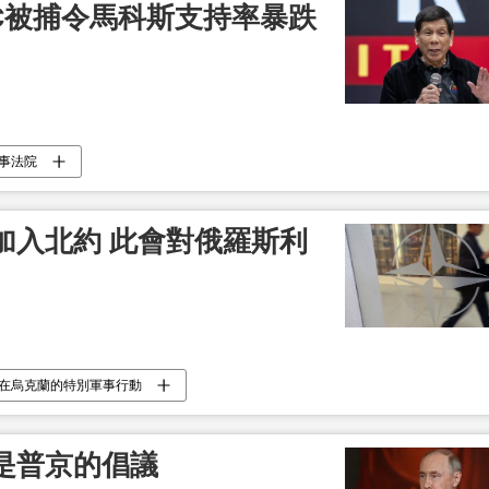
C被捕令馬科斯支持率暴跌
事法院
加入北約 此會對俄羅斯利
在烏克蘭的特別軍事行動
是普京的倡議