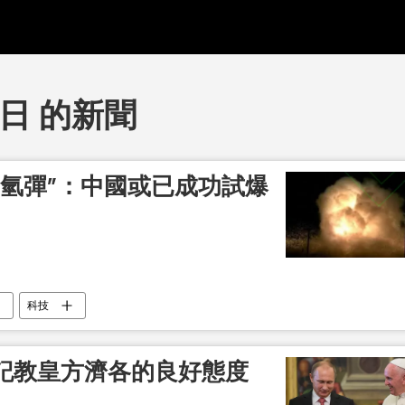
1日 的新聞
“氫彈”：中國或已成功試爆
科技
記教皇方濟各的良好態度