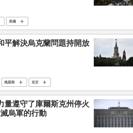
美國
和平解決烏克蘭問題持開放
俄羅斯
克宮
力量遵守了庫爾斯克州停火
消滅烏軍的行動