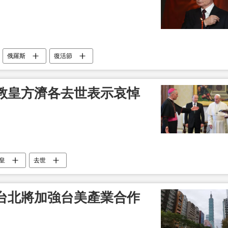
俄羅斯
復活節
教皇方濟各去世表示哀悼
皇
去世
台北將加強台美產業合作