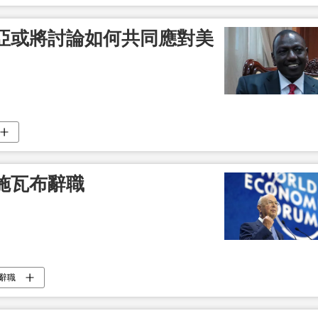
亞或將討論如何共同應對美
施瓦布辭職
辭職