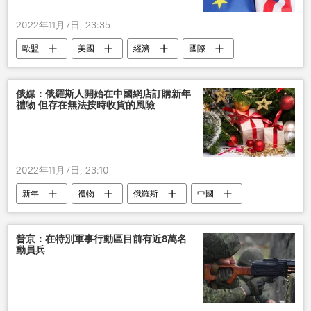
2022年11月7日, 23:35
歐盟
美國
經濟
國際
俄媒：俄羅斯人開始在中國網店訂購新年
禮物 但存在無法按時收貨的風險
2022年11月7日, 23:10
新年
禮物
俄羅斯
中國
運輸
經濟
貿易
普京：在特別軍事行動區目前有近8萬名
動員兵