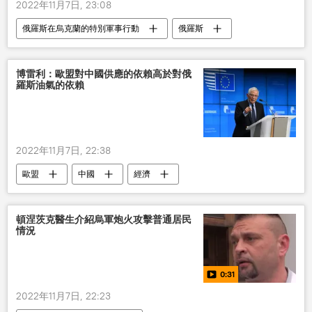
2022年11月7日, 23:08
俄羅斯在烏克蘭的特別軍事行動
俄羅斯
烏克蘭
動員
軍事
博雷利：歐盟對中國供應的依賴高於對俄
羅斯油氣的依賴
2022年11月7日, 22:38
歐盟
中國
經濟
頓涅茨克醫生介紹烏軍炮火攻擊普通居民
情況
0:31
2022年11月7日, 22:23