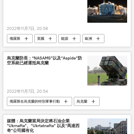
2022年11月7日, 20:58
俄羅斯
英國
能源
歐洲
制裁
烏克蘭防長：“NASAMS”以及“Aspide”防
空系統已經運抵烏克蘭
2022年11月7日, 20:54
俄羅斯在烏克蘭的特別軍事行動
烏克蘭
軍事
防空系統
武器
媒體：烏克蘭當局決定將石油企業
“Ukrnafta”、“Ukrtatnafta” 以及“馬達西
奇”公司國有化