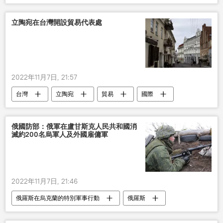
立陶宛在台灣開設貿易代表處
2022年11月7日, 21:57
台灣
立陶宛
貿易
國際
俄國防部：俄軍在盧甘斯克人民共和國消
滅約200名烏軍人及外國雇傭軍
2022年11月7日, 21:46
俄羅斯在烏克蘭的特別軍事行動
俄羅斯
俄國防部
烏克蘭
軍事