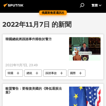
繁體
俄羅斯衛星通訊社
2022年11月7日 的新聞
韓國總統將踩踏事件歸咎於警方
2022年11月7日, 23:49
韓國
總統
踩踏事故
國際
歐盟警告：要報復美國的《降低通脹法
案》