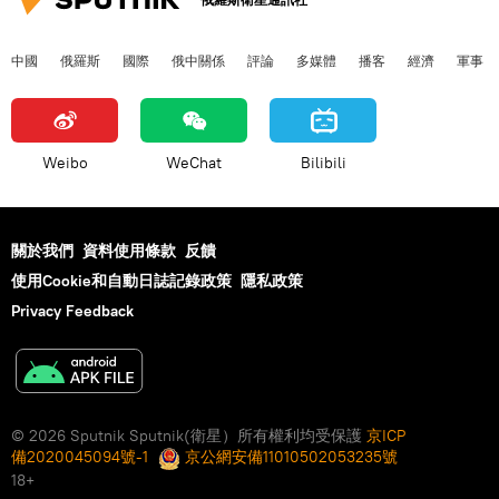
中國
俄羅斯
國際
俄中關係
評論
多媒體
播客
經濟
軍事
Weibo
WeChat
Bilibili
關於我們
資料使用條款
反饋
使用Cookie和自動日誌記錄政策
隱私政策
Privacy Feedback
© 2026 Sputnik Sputnik(衛星）所有權利均受保護
京ICP
備2020045094號-1
京公網安備11010502053235號
18+