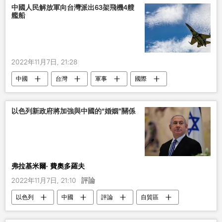
雇傭兵
中國人民解放軍向台灣派出63架飛機4艘
艦船
2022年11月7日, 21:28
中國
台灣
軍事
國際
以色列新政府將加強與中國的“婚姻”關係
弗拉基米爾· 費奧多羅夫
2022年11月7日, 21:10
評論
以色列
中國
評論
自貿區
經濟
內塔尼亞胡
自貿協定