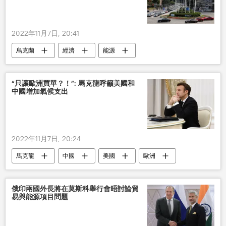
2022年11月7日, 20:41
烏克蘭
經濟
能源
“只讓歐洲買單？！”: 馬克龍呼籲美國和
中國增加氣候支出
2022年11月7日, 20:24
馬克龍
中國
美國
歐洲
氣候
國際
俄印兩國外長將在莫斯科舉行會晤討論貿
易與能源項目問題