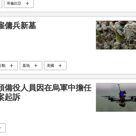
哥倫比亞
雇傭兵新墓
行動
墓地
美國
預備役人員因在烏軍中擔任
案起訴