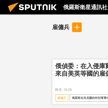
俄羅斯衛星通訊社
雇傭兵
俄偵委：在入侵庫
來自美英等國的雇
昨天, 13:26
雇傭兵
俄羅斯在烏克蘭的特別軍事