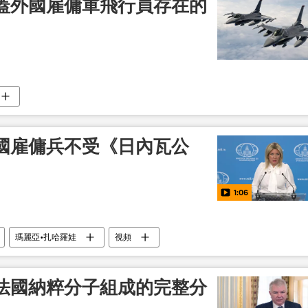
蓋外國雇傭軍飛行員存在的
國雇傭兵不受《日內瓦公
1:06
瑪麗亞•扎哈羅娃
視頻
法國納粹分子組成的完整分