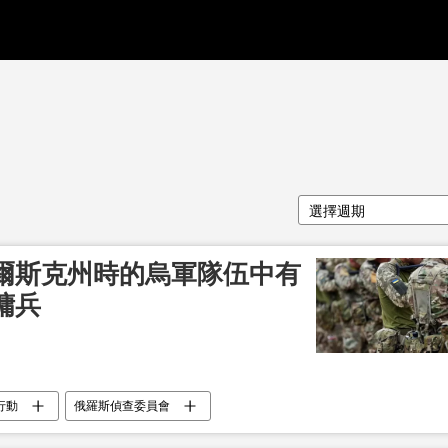
選擇週期
爾斯克州時的烏軍隊伍中有
傭兵
行動
俄羅斯偵查委員會