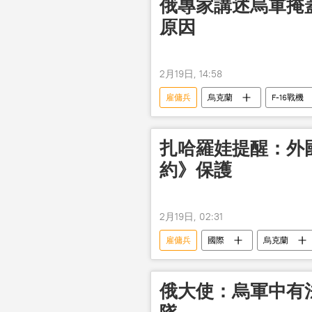
俄專家講述烏軍掩
原因
2月19日, 14:58
雇傭兵
烏克蘭
F-16戰機
扎哈羅娃提醒：外
約》保護
2月19日, 02:31
雇傭兵
國際
烏克蘭
俄大使：烏軍中有