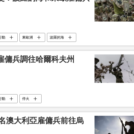
行動
東歐洲
波羅的海
雇傭兵調往哈爾科夫州
行動
停火
0名澳大利亞雇傭兵前往烏