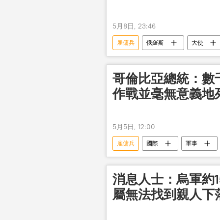
5月8日, 23:46
雇傭兵
俄羅斯
大使
哥倫比亞總統：數
作戰並毫無意義地
5月5日, 12:00
雇傭兵
國際
軍事
消息人士：烏軍約1
屬無法找到親人下