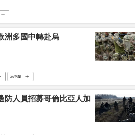
歐洲多國中轉赴烏
烏克蘭
邊防人員招募哥倫比亞人加