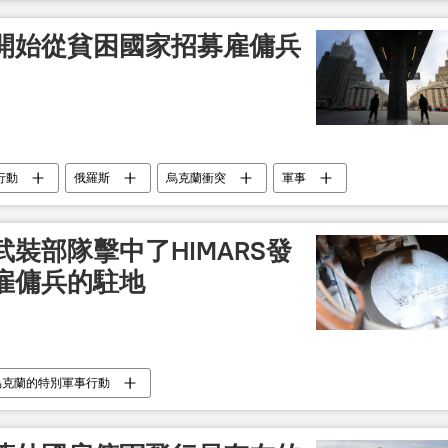
開始從貧困國家招募雇傭兵
行動
俄羅斯
烏克蘭衝突
軍事
裝部隊擊中了HIMARS發
雇傭兵的駐地
烏克蘭的特別軍事行動