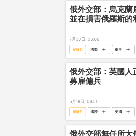
俄外交部：烏克蘭
並在損害俄羅斯的
7月30日, 06:08
雇傭兵
國際
軍事
俄外交部：英國人
募雇傭兵
5月18日, 06:51
雇傭兵
國際
英國
俄外交部無任所大