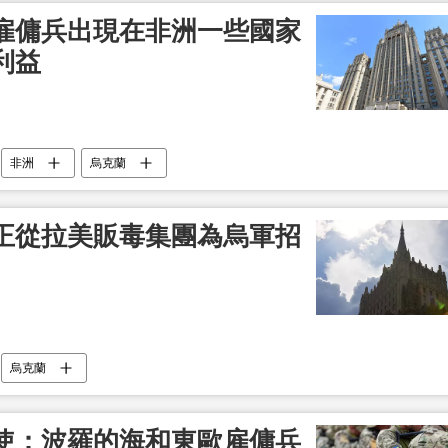
雇傭兵出現在非洲一些國家
利益
非洲
烏克蘭
正從拉美販毒集團為烏軍招
烏克蘭
使：波羅的海和東歐雇傭兵