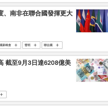
度、南非在聯合國發揮更大
國家峰會
聲明
聯合國
 截至9月3日達6208億美