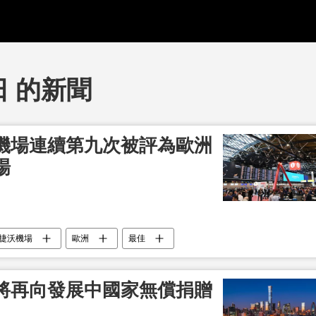
日 的新聞
機場連續第九次被評為歐洲
場
捷沃機場
歐洲
最佳
將再向發展中國家無償捐贈