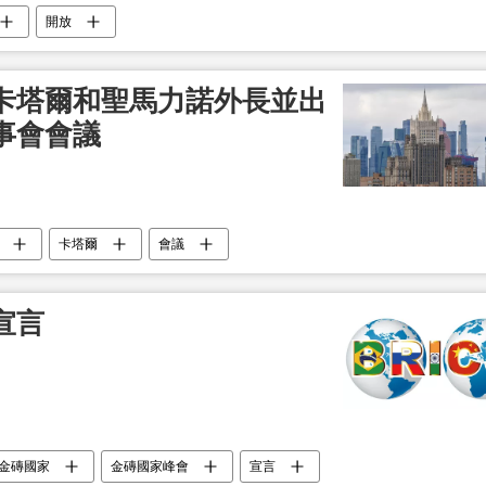
開放
卡塔爾和聖馬力諾外長並出
事會會議
卡塔爾
會議
宣言
金磚國家
金磚國家峰會
宣言