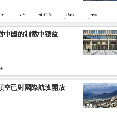
羅斯
政治
俄外交部
塔利班
接觸
對中國的制裁中獲益
領空已對國際航班開放