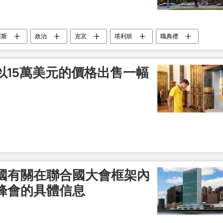
羅斯
政治
克宮
塔利班
職典禮
以15萬美元的價格出售一幅
國有關在聯合國大會框架內
峰會的具體信息