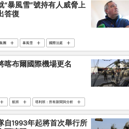
就“暴風雪”號持有人威脅上
出答復
集團
暴風雪
國際法庭
將喀布爾國際機場更名
航班
塔利班：所有新聞與分析
自1993年起將首次舉行所