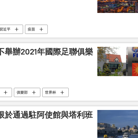
習近平
疫苗
舉辦2021年國際足聯俱樂
俱樂部
世界杯
限於通過駐阿使館與塔利班