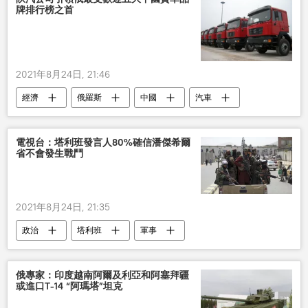
牌排行榜之首
2021年8月24日, 21:46
經濟
俄羅斯
中國
汽車
中國品牌
電視台：塔利班發言人80%確信潘傑希爾
省不會發生戰鬥
2021年8月24日, 21:35
政治
塔利班
軍事
潘傑希爾省
阿富汗局勢加劇
俄專家：印度越南阿爾及利亞和阿塞拜疆
或進口T-14 “阿瑪塔”坦克