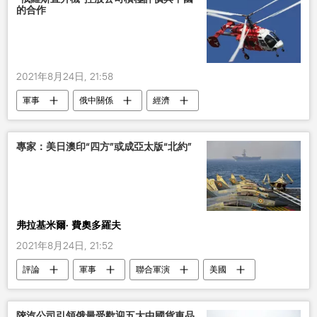
的合作
2021年8月24日, 21:58
軍事
俄中關係
經濟
直升機
專家：美日澳印“四方”或成亞太版“北約”
弗拉基米爾· 費奧多羅夫
2021年8月24日, 21:52
評論
軍事
聯合軍演
美國
日本
澳大利亞
印度
陝汽公司引領俄最受歡迎五大中國貨車品