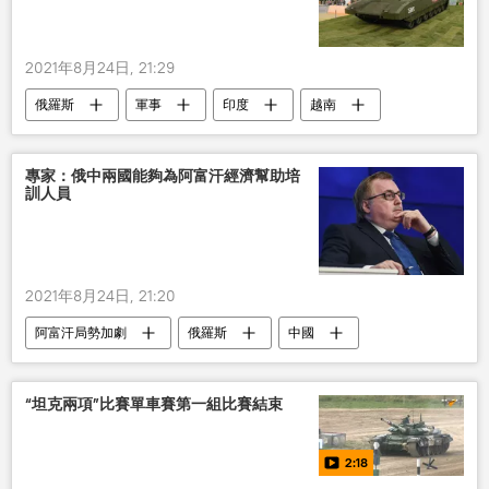
2021年8月24日, 21:29
俄羅斯
軍事
印度
越南
坦克
專家：俄中兩國能夠為阿富汗經濟幫助培
訓人員
2021年8月24日, 21:20
阿富汗局勢加劇
俄羅斯
中國
政治
阿富汗
援助
上合組織
俄中關係
“坦克兩項”比賽單車賽第一組比賽結束
2:18