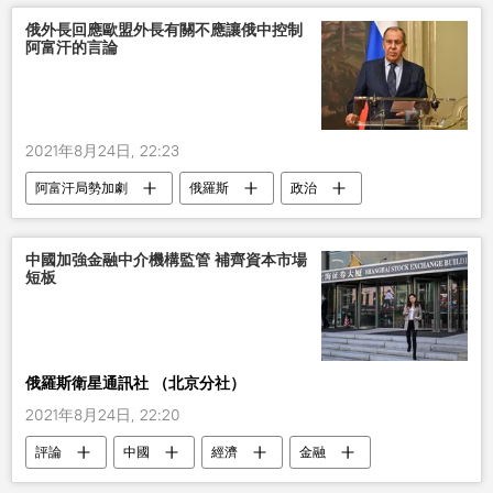
俄外長回應歐盟外長有關不應讓俄中控制
阿富汗的言論
2021年8月24日, 22:23
阿富汗局勢加劇
俄羅斯
政治
俄外長
控制
阿富汗
中國加強金融中介機構監管 補齊資本市場
短板
俄羅斯衛星通訊社 （北京分社）
2021年8月24日, 22:20
評論
中國
經濟
金融
監管
資本