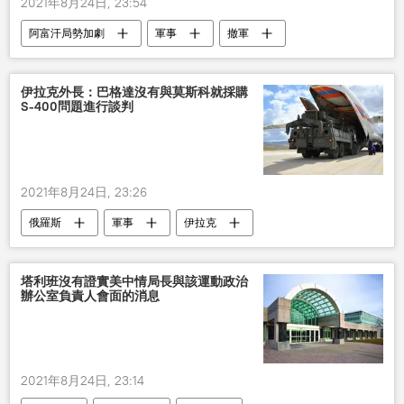
2021年8月24日, 23:54
阿富汗局勢加劇
軍事
撤軍
目標
五角大樓
伊拉克外長：巴格達沒有與莫斯科就採購
S-400問題進行談判
2021年8月24日, 23:26
俄羅斯
軍事
伊拉克
S-400系統
塔利班沒有證實美中情局長與該運動政治
辦公室負責人會面的消息
2021年8月24日, 23:14