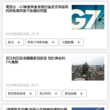
電視台：G7峰會與會者將討論是否承認塔
利班執掌阿富汗政權的問題
2021年8月24日, 22:12
政治
阿富汗局勢加劇
七國集團
峰會
阿富汗
尼日利亞批准國藥新冠疫苗 預計將收到
770萬劑
2021年8月24日, 22:11
新型肺炎疫情
尼日利亞
新冠病毒
疫苗
“俄羅斯直升機”控股公司積極評價與中國