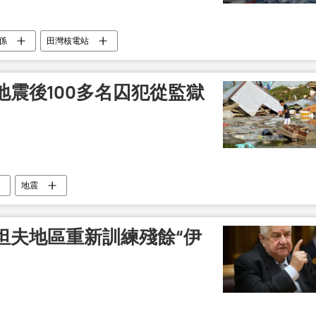
係
田灣核電站
震後100多名囚犯從監獄
地震
坦夫地區重新訓練殘餘“伊