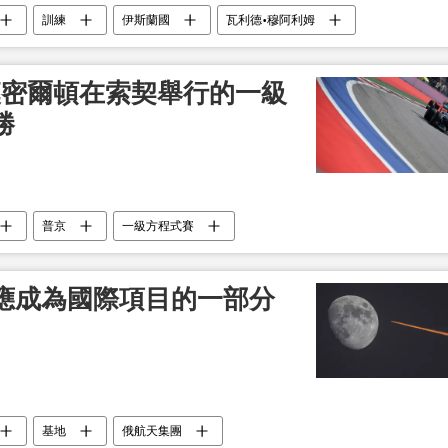
訓練
伊斯蘭國
瓦利德•穆阿利姆
漢密爾頓在索契舉行的一級
勝
普京
一級方程式賽
應成為國際項目的一部分
基地
俄航天集團