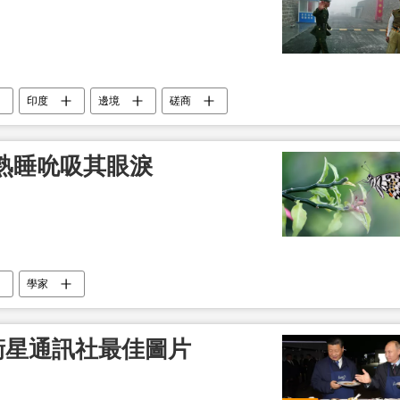
印度
邊境
磋商
熟睡吮吸其眼淚
學家
斯衛星通訊社最佳圖片