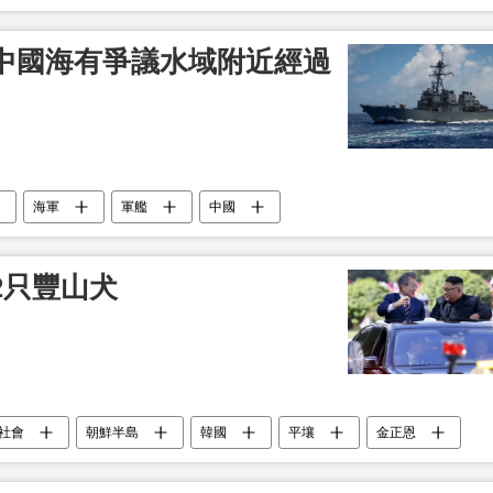
中國海有爭議水域附近經過
海軍
軍艦
中國
2只豐山犬
社會
朝鮮半島
韓國
平壤
金正恩