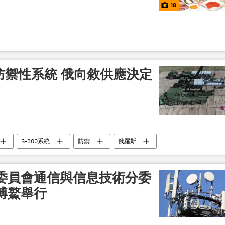
18
是防禦性系統 俄向敘供應決定
S-300系統
防禦
俄羅斯
委員會通信與信息技術分委
博鰲舉行