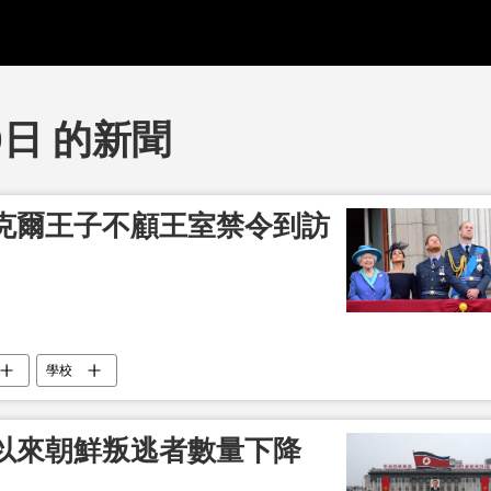
0日 的新聞
克爾王子不顧王室禁令到訪
學校
以來朝鮮叛逃者數量下降