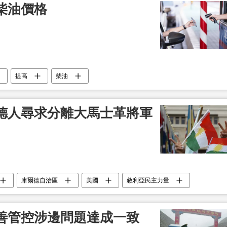
柴油價格
提高
柴油
德人尋求分離大馬士革將軍
庫爾德自治區
美國
敘利亞民主力量
善管控涉邊問題達成一致