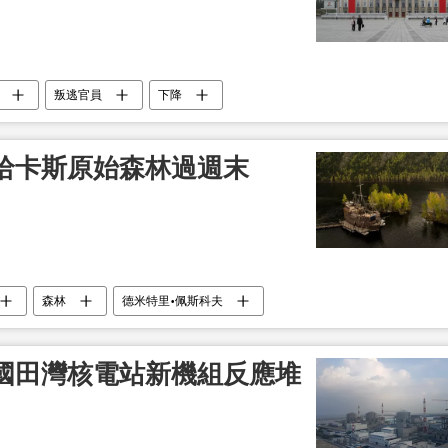
叛逃官員
下降
哈卡斯原始森林過週末
森林
德米特里•佩斯科夫
國田灣核電站新機組反應堆