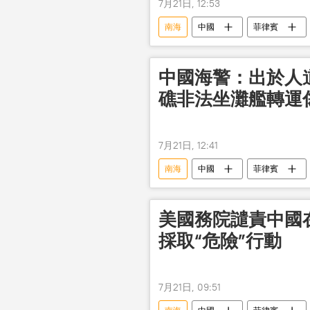
7月21日, 12:53
南海
中國
菲律賓
中國海警：出於人
礁非法坐灘艦轉運
7月21日, 12:41
南海
中國
菲律賓
美國務院譴責中國
採取“危險”行動
7月21日, 09:51