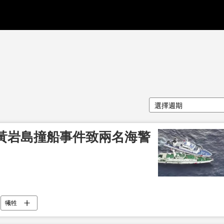
選擇週期
黃岩島撞船事件致兩名海警
犧牲