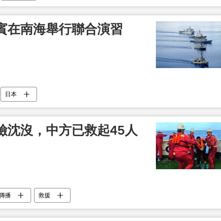
賓在南海舉行聯合演習
日本
險沈沒，中方已救起45人
傳播
救援