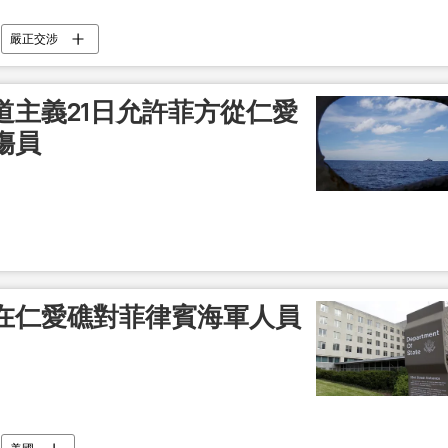
嚴正交涉
道主義21日允許菲方從仁愛
傷員
在仁愛礁對菲律賓海軍人員