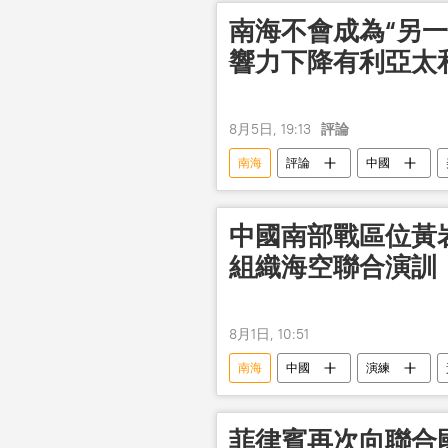
南海不會成為“另
響力下降有利亞太
8月5日, 19:13
評論
南海
評論
中國
中國南部戰區位黃
組織海空聯合演訓
8月1日, 10:51
南海
中國
演練
菲律賓再次向聯合