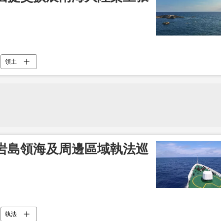
領土
岩島領海及周邊區域執法巡
執法