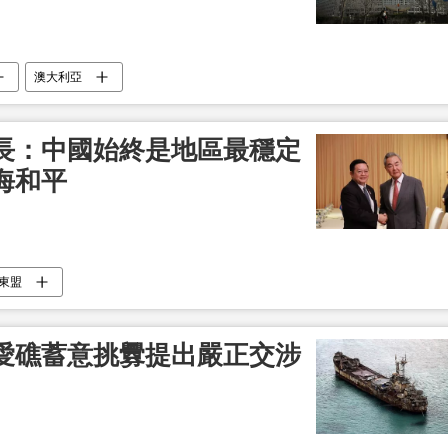
澳大利亞
長：中國始終是地區最穩定
海和平
東盟
愛礁蓄意挑釁提出嚴正交涉