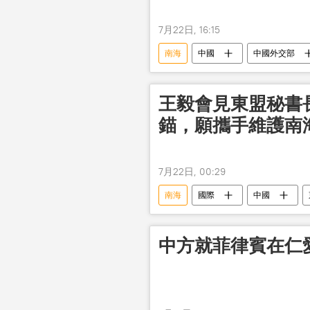
7月22日, 16:15
南海
中國
中國外交部
王毅會見東盟秘書
錨，願攜手維護南
7月22日, 00:29
南海
國際
中國
中方就菲律賓在仁