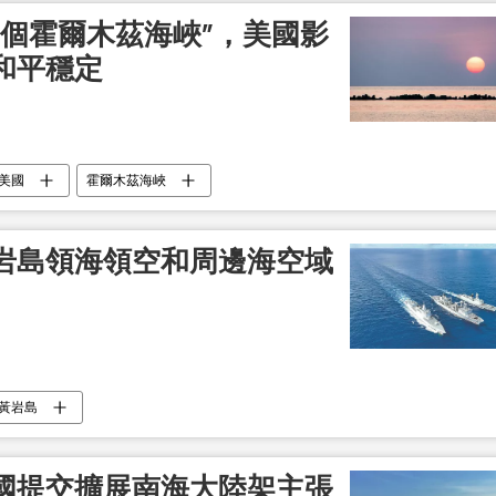
一個霍爾木茲海峽”，美國影
和平穩定
美國
霍爾木茲海峽
岩島領海領空和周邊海空域
黃岩島
國提交擴展南海大陸架主張