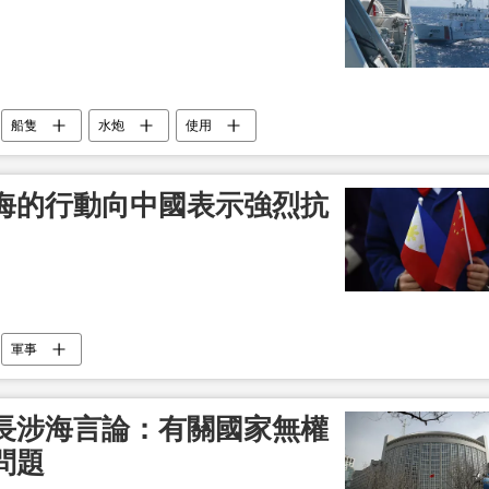
船隻
水炮
使用
海的行動向中國表示強烈抗
軍事
長涉海言論：有關國家無權
問題