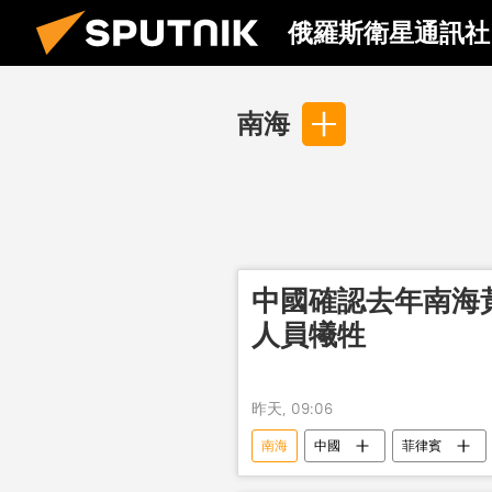
俄羅斯衛星通訊社
南海
中國確認去年南海
人員犧牲
昨天, 09:06
南海
中國
菲律賓