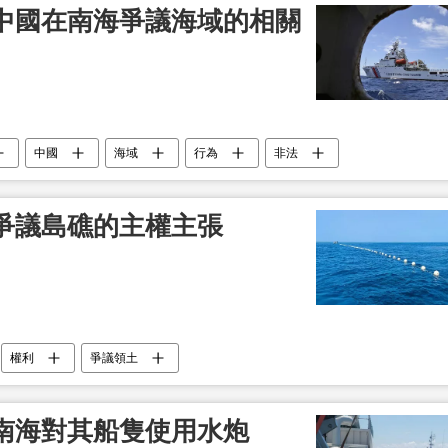
中國在南海爭議海域的相關
中國
海域
行為
非法
爭議島礁的主權主張
權利
爭議領土
南海對其船隻使用水炮