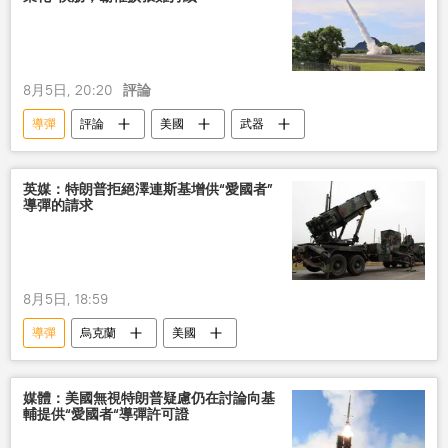
8月5日, 20:20
評論
導彈
評論
美國
武器
英媒：特朗普拒絕澤連斯基增供“愛國者”
導彈的請求
8月5日, 18:59
導彈
烏克蘭
美國
媒體：美國無視特朗普疑慮仍在討論向基
輔提供“愛國者“導彈許可證