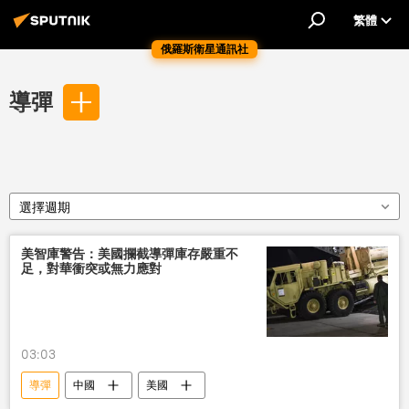
繁體
俄羅斯衛星通訊社
導彈
選擇週期
美智庫警告：美國攔截導彈庫存嚴重不
足，對華衝突或無力應對
03:03
導彈
中國
美國