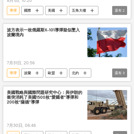
8月1日, 10:20
導彈
國際
美國
五角大樓
還有
2
儲備
資金
波方表示一枚俄羅斯Х-101導彈疑似墜入
波蘭境內
7月31日, 20:56
導彈
波蘭
歐盟
北約
還有
3
烏克蘭
俄羅斯
國際
美國戰略與國際問題研究中心：與伊朗的
衝突消耗了美國1500枚“愛國者”導彈和
200枚“薩德”導彈
7月30日, 06:46