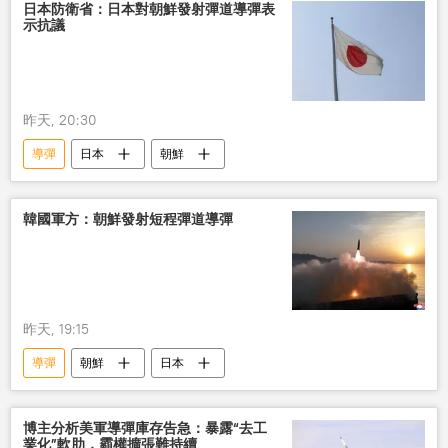
日本防衛省：日本對朝鮮發射彈道導彈表
示抗議
昨天, 20:30
導彈
日本
朝鮮
韓國軍方：朝鮮發射短程彈道導彈
昨天, 19:15
導彈
朝鮮
日本
博主分析美軍導彈庫存告急：暴露“去工
業化”軟肋，霸權擴張難持續