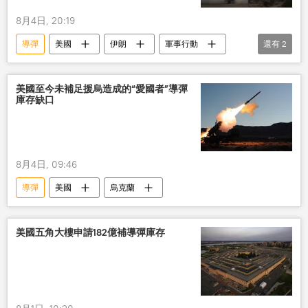
8月4日, 20:19
導彈
美國
伊朗
軍事行動
還有
2
庫存
消除
美國至今未補足援烏造成的“愛國者”導彈
庫存缺口
8月4日, 09:46
導彈
美國
烏克蘭
美國五角大樓申請182億補導彈庫存