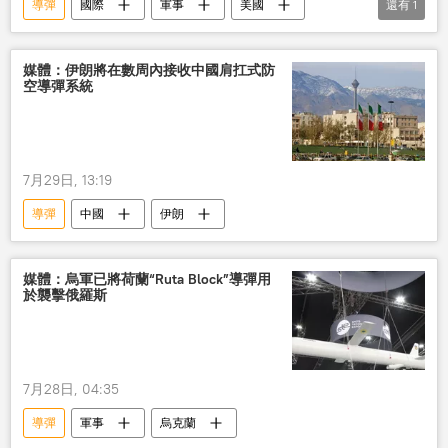
導彈
國際
軍事
美國
還有
1
伊朗
媒體：伊朗將在數周內接收中國肩扛式防
空導彈系統
7月29日, 13:19
導彈
中國
伊朗
媒體：烏軍已將荷蘭“Ruta Block”導彈用
於襲擊俄羅斯
7月28日, 04:35
導彈
軍事
烏克蘭