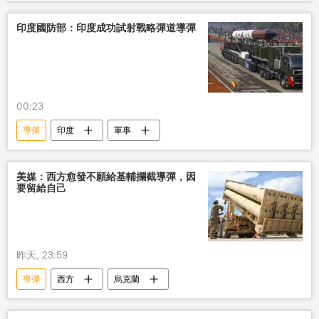
印度國防部：印度成功試射戰略彈道導彈
00:23
導彈
印度
軍事
美媒：西方愈發不願給基輔攔截導彈，因
要留給自己
昨天, 23:59
導彈
西方
烏克蘭