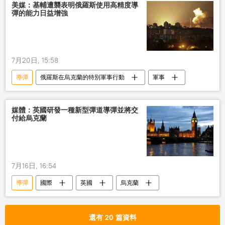
美媒：基輔遭襲表明俄羅斯使用高精度導
彈的能力日益增強
7月20日, 15:58
導彈
俄羅斯在烏克蘭的特別軍事行動
軍事
媒體：英國研發一種新型彈道導彈並將交
付給烏克蘭
7月16日, 16:54
導彈
國際
英國
烏克蘭
還有 20 篇資料