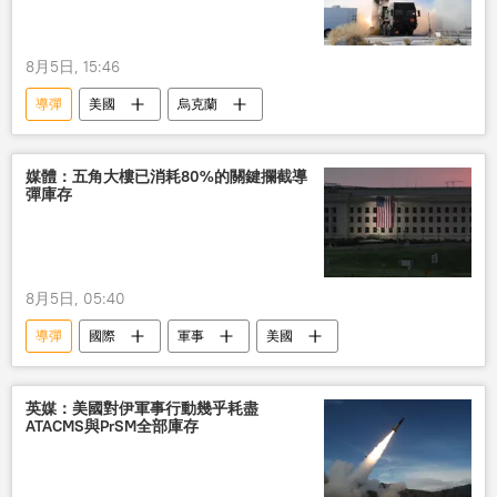
8月5日, 15:46
導彈
美國
烏克蘭
媒體：五角大樓已消耗80%的關鍵攔截導
彈庫存
8月5日, 05:40
導彈
國際
軍事
美國
英媒：美國對伊軍事行動幾乎耗盡
ATACMS與PrSM全部庫存