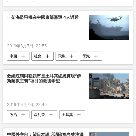
一架海監飛機在中國東部墜毀 4人遇難
2016年6月7日, 22:55
中國
社會
飛機
墜毀
敘總統稱阿勒頗市是土耳其總統實現“伊
斯蘭教主義”項目的最後希望
2016年6月7日, 22:45
政治
敘利亞
土耳其
巴沙爾•阿薩德
塔伊普•埃爾多安
中國外交部：望日本說明消除福島核洩漏