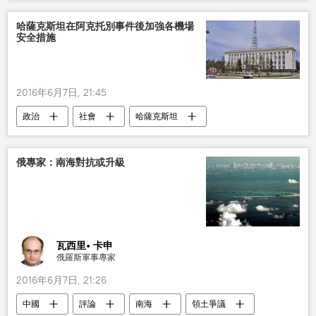
停火
哈薩克斯坦在阿克托別事件後加強各機場
安全措施
2016年6月7日, 21:45
政治
社會
哈薩克斯坦
俄專家：南海對抗或升級
瓦西里• 卡申
俄羅斯軍事專家
2016年6月7日, 21:26
中國
評論
南海
領土爭議