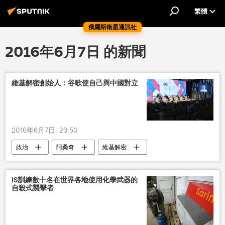
繁體
俄羅斯衛星通訊社
2016年6月7日 的新聞
維基解密創始人：谷歌使自己與中國對立
2016年6月7日, 23:50
政治
阿桑奇
維基解密
中國
IS訓練數十名在世界各地使用化學武器的
自殺式襲擊者