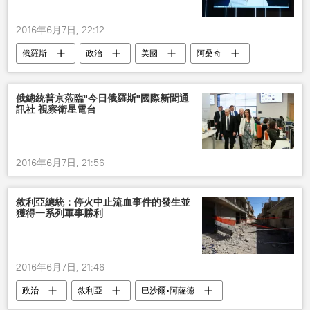
2016年6月7日, 22:12
俄羅斯
政治
美國
阿桑奇
俄總統普京蒞臨"今日俄羅斯"國際新聞通
訊社 視察衛星電台
2016年6月7日, 21:56
敘利亞總統：停火中止流血事件的發生並
獲得一系列軍事勝利
2016年6月7日, 21:46
政治
敘利亞
巴沙爾•阿薩德