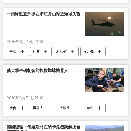
一架海監直升機在浙江舟山附近海域失聯
2016年6月7日, 21:18
中國
社會
浙江省
直升機
俄大學生研制智能搜救蜘蛛機器人
2016年6月7日, 21:16
社會
機器人
大學生
蜘蛛
德國總理：俄羅斯將在納卡危機調解上發