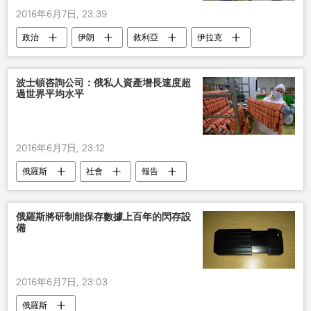
2016年6月7日, 23:39
政治
伊朗
敘利亞
伊拉克
庫爾德人
化學武器
伊斯蘭國
波士頓咨詢公司：俄私人資產增長速度超
過世界平均水平
2016年6月7日, 23:12
俄羅斯
社會
報告
俄羅斯將研制能保存數據上百年的閃存設
備
2016年6月7日, 23:03
俄羅斯