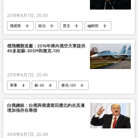
2016年6月7日, 20:50
俄羅斯
政治
普京
編輯部
今日俄羅斯國際通訊社
俄飛機製造廠：2016年將向俄空天軍提供
40多架蘇-30SM和雅克-130
2016年6月7日, 20:45
軍事
蘇-30
雅克-130
俄羅斯
白俄總統：白俄與俄適當回應北約在其邊
境加強存在舉措
2016年6月7日, 20:39