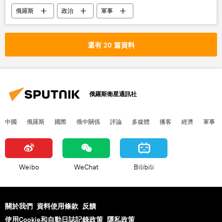
俄羅斯
政治
軍事
白俄羅斯
北約
回應
亞歷山大•盧卡申科
還有 20 篇資料
俄羅斯衛星通訊社
中國
俄羅斯
國際
俄中關係
評論
多媒體
播客
經濟
軍事
Weibo
WeChat
Bilibili
關於我們
資料使用條款
反饋
使用Cookie和自動日誌記錄政策
隱私政策