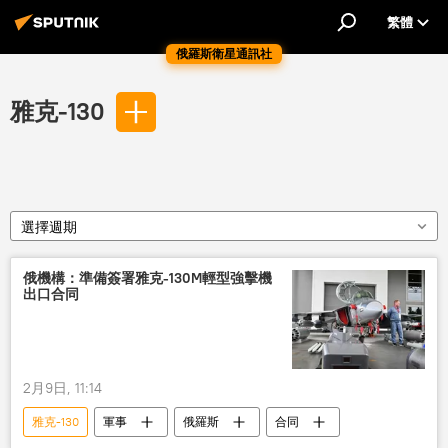
繁體
俄羅斯衛星通訊社
雅克-130
選擇週期
俄機構：準備簽署雅克-130M輕型強擊機
出口合同
2月9日, 11:14
雅克-130
軍事
俄羅斯
合同