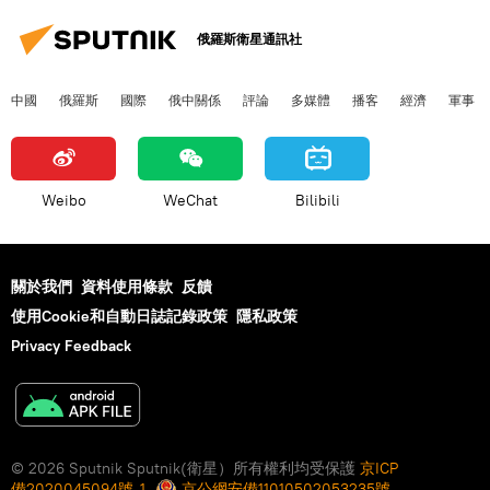
俄羅斯衛星通訊社
中國
俄羅斯
國際
俄中關係
評論
多媒體
播客
經濟
軍事
Weibo
WeChat
Bilibili
關於我們
資料使用條款
反饋
使用Cookie和自動日誌記錄政策
隱私政策
Privacy Feedback
© 2026 Sputnik Sputnik(衛星）所有權利均受保護
京ICP
備2020045094號-1
京公網安備11010502053235號