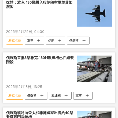
媒體：雅克-130飛機入役伊朗空軍並參加
演習
2025年2月25日, 04:00
雅克-130
軍事
伊朗
俄羅斯
俄羅斯首批3架雅克-130M教練機已在組裝
階段
2025年2月13日, 13:25
雅克-130
俄羅斯
教練機
軍事
俄羅斯或將向亞太和非洲國家出售約40架
升級戰鬥教練機