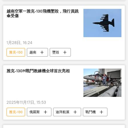
越南空軍一雅克-130飛機墜毀，飛行員跳
傘受傷
1月28日, 16:24
雅克-130
越南
墜毀
雅克-130M戰鬥教練機全球首次亮相
2025年11月17日, 15:53
雅克-130
俄羅斯
迪拜航展
戰鬥機