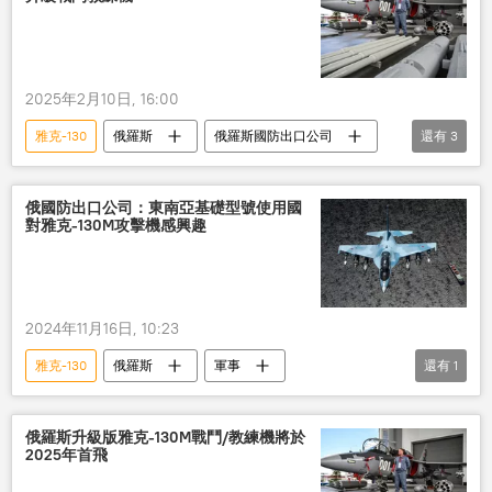
2025年2月10日, 16:00
雅克-130
俄羅斯
俄羅斯國防出口公司
還有
3
航展
升級
改造
俄國防出口公司：東南亞基礎型號使用國
對雅克-130M攻擊機感興趣
2024年11月16日, 10:23
雅克-130
俄羅斯
軍事
還有
1
俄羅斯國防出口公司
俄羅斯升級版雅克-130M戰鬥/教練機將於
2025年首飛