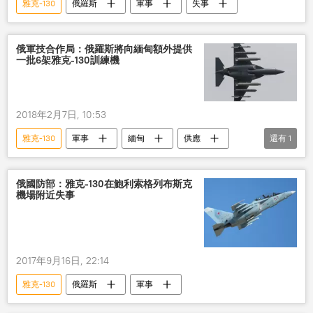
雅克-130
俄羅斯
軍事
失事
俄軍技合作局：俄羅斯將向緬甸額外提供
一批6架雅克-130訓練機
2018年2月7日, 10:53
雅克-130
軍事
緬甸
供應
還有
1
俄羅斯
俄國防部：雅克-130在鮑利索格列布斯克
機場附近失事
2017年9月16日, 22:14
雅克-130
俄羅斯
軍事