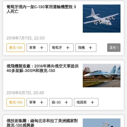
葡萄牙境內一架C-130軍用運輸機墜毀 3
人死亡
2016年7月11日, 22:00
雅克-130
軍事
葡萄牙
飛機
還有
1
墜毀
俄飛機製造廠：2016年將向俄空天軍提供
40多架蘇-30SM和雅克-130
2016年6月7日, 20:45
雅克-130
軍事
蘇-30
俄羅斯
俄技術集團：緬甸北非和拉丁美洲國家對
雅克-130感興趣