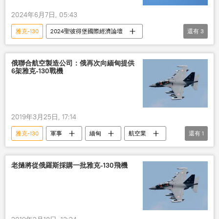
2024年6月7日, 05:43
雅克-130
2024聖彼得堡國際經濟論壇
還有
3
軍事
俄羅斯國防出口公司
訂單
蘇-30
俄聯合航空製造公司：俄再次向緬甸提供
6架雅克-130戰機
2019年3月25日, 17:14
雅克-130
軍事
緬甸
航空業
還有
1
俄羅斯
老撾將從俄羅斯採購一批雅克-130飛機