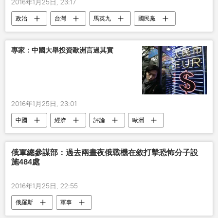
2016年1月25日, 23:17
政治
台灣
馬英九
國民黨
中國
專家：中國大舉投資歐洲言過其實
2016年1月25日, 23:01
中國
經濟
評論
歐洲
投資
俄軍總參謀部：過去兩晝夜俄戰機在敘打擊恐怖分子設
施484處
2016年1月25日, 22:55
俄羅斯
軍事