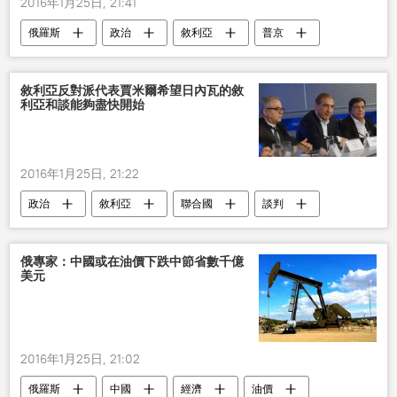
2016年1月25日, 21:41
俄羅斯
政治
敘利亞
普京
反恐
敘利亞反對派代表賈米爾希望日內瓦的敘
利亞和談能夠盡快開始
2016年1月25日, 21:22
政治
敘利亞
聯合國
談判
反對派
俄專家：中國或在油價下跌中節省數千億
美元
2016年1月25日, 21:02
俄羅斯
中國
經濟
油價