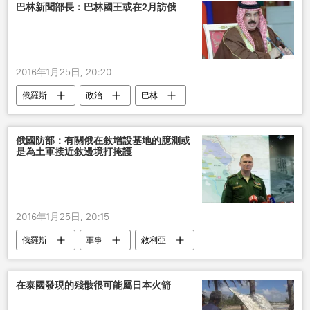
巴林新聞部長：巴林國王或在2月訪俄
2016年1月25日, 20:20
俄羅斯
政治
巴林
俄國防部：有關俄在敘增設基地的臆測或
是為土軍接近敘邊境打掩護
2016年1月25日, 20:15
俄羅斯
軍事
敘利亞
土耳其
俄國防部
空軍基地
伊戈爾•科納申科夫
在泰國發現的殘骸很可能屬日本火箭