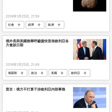
2016年1月25日, 21:59
社會
經濟
歐洲
俄外長與美國務卿呼籲盡快宣佈敘利亞各
方會談日期
2016年1月25日, 21:49
俄羅斯
政治
美國
敘利亞
談判
謝爾蓋•拉夫羅夫
約翰•克里
普京：俄方不打算干涉敘利亞內部事務