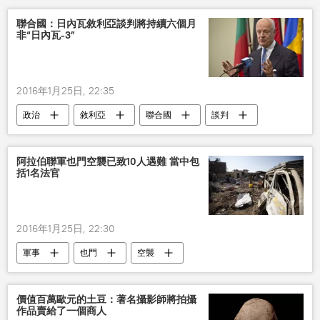
聯合國：日內瓦敘利亞談判將持續六個月
非“日內瓦-3”
2016年1月25日, 22:35
政治
敘利亞
聯合國
談判
斯塔凡•德米斯圖拉
阿拉伯聯軍也門空襲已致10人遇難 當中包
括1名法官
2016年1月25日, 22:30
軍事
也門
空襲
價值百萬歐元的土豆：著名攝影師將拍攝
作品賣給了一個商人