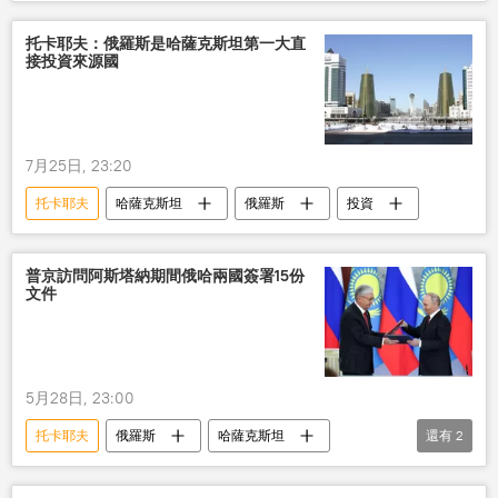
成功
階段
托卡耶夫：俄羅斯是哈薩克斯坦第一大直
接投資來源國
7月25日, 23:20
托卡耶夫
哈薩克斯坦
俄羅斯
投資
普京訪問阿斯塔納期間俄哈兩國簽署15份
文件
5月28日, 23:00
托卡耶夫
俄羅斯
哈薩克斯坦
還有
2
普京
國際
國際關係