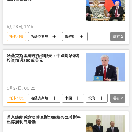
5月28日, 17:15
托卡耶夫
哈薩克斯坦
俄羅斯
還有
2
普京
國際
國際關係
哈薩克斯坦總統托卡耶夫：中國對哈累計
投資超過290億美元
5月27日, 00:22
托卡耶夫
哈薩克斯坦
中國
投資
還有
2
雙邊貿易
增長
普京總統感謝哈薩克斯坦總統蒞臨莫斯科
出席勝利日活動