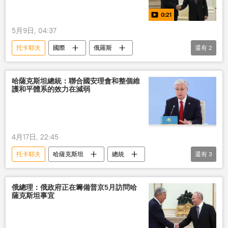
0:21
5月9日, 04:37
托卡耶夫
國際
俄羅斯
還有
2
哈薩克斯坦
普京
視頻
哈薩克斯坦總統：聯合國安理會和整個維
護和平體系的效力在減弱
4月17日, 22:45
托卡耶夫
哈薩克斯坦
總統
還有
3
聯合國安理會
效率
減少
俄總理：俄政府正在籌備普京5月訪問哈
薩克斯坦事宜