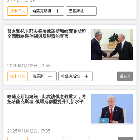
2月4日, 23:59
托卡耶夫
哈薩克斯坦
巴基斯坦
普京和托卡耶夫簽署俄羅斯和哈薩克斯坦
全面戰略夥伴關係及聯盟的宣言
2025年11月12日, 21:50
托卡耶夫
俄羅斯
哈薩克斯坦
還有
3
普京
戰略夥伴關係
宣言
簽署
哈薩克斯坦總統：此次訪俄意義重大，將
把哈薩克斯坦-俄羅斯聯盟提升到新水平
2025年11月12日, 17:35