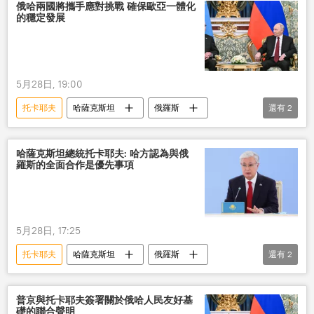
俄哈兩國將攜手應對挑戰 確保歐亞一體化
的穩定發展
5月28日, 19:00
托卡耶夫
哈薩克斯坦
俄羅斯
還有
2
國際
國際關係
普京
哈薩克斯坦總統托卡耶夫: 哈方認為與俄
羅斯的全面合作是優先事項
5月28日, 17:25
托卡耶夫
哈薩克斯坦
俄羅斯
還有
2
國際
國際關係
普京
普京與托卡耶夫簽署關於俄哈人民友好基
礎的聯合聲明