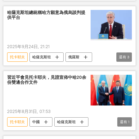
戰略夥伴
哈薩克斯坦總統稱哈方願意為俄烏談判提
供平台
2025年9月24日, 21:21
托卡耶夫
哈薩克斯坦
俄羅斯
還有
3
烏克蘭
談判
平台
習近平會見托卡耶夫，見證宣佈中哈20余
份雙邊合作文件
2025年8月31日, 07:53
托卡耶夫
中國
哈薩克斯坦
還有
1
習近平
會見