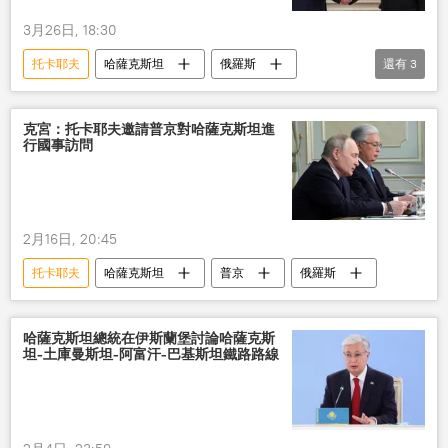
3月26日, 18:30
托卡耶夫
哈薩克斯坦
俄羅斯
還有
3
俄總理
國事訪問
普京
克宮：托卡耶夫邀請普京對哈薩克斯坦進
行國事訪問
2月16日, 20:45
托卡耶夫
哈薩克斯坦
普京
俄羅斯
哈薩克斯坦總統在伊斯蘭堡討論哈薩克斯
坦-土庫曼斯坦-阿富汗-巴基斯坦鐵路路線