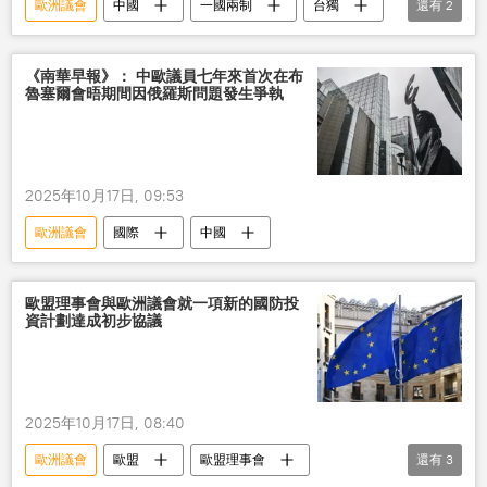
歐洲議會
中國
一國兩制
台獨
還有
2
台灣
立場
《南華早報》： 中歐議員七年來首次在布
魯塞爾會晤期間因俄羅斯問題發生爭執
2025年10月17日, 09:53
歐洲議會
國際
中國
歐盟理事會與歐洲議會就一項新的國防投
資計劃達成初步協議
2025年10月17日, 08:40
歐洲議會
歐盟
歐盟理事會
還有
3