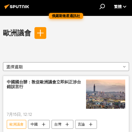
繁體
俄羅斯衛星通訊社
歐洲議會
選擇週期
中國國台辦：敦促歐洲議會立即糾正涉台
錯誤言行
7月15日, 12:12
歐洲議會
中國
台灣
言論