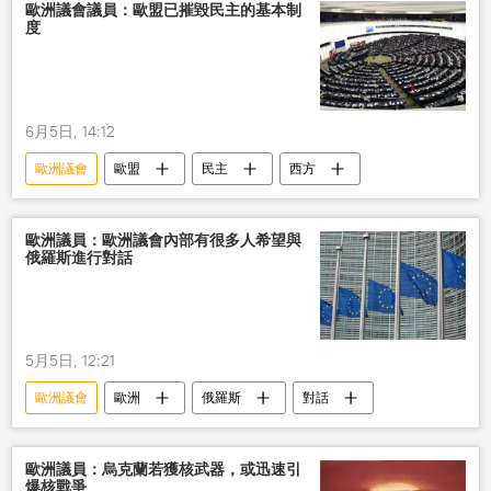
歐洲議會議員：歐盟已摧毀民主的基本制
度
6月5日, 14:12
歐洲議會
歐盟
民主
西方
歐洲議員：歐洲議會內部有很多人希望與
俄羅斯進行對話
5月5日, 12:21
歐洲議會
歐洲
俄羅斯
對話
歐洲議員：烏克蘭若獲核武器，或迅速引
爆核戰爭