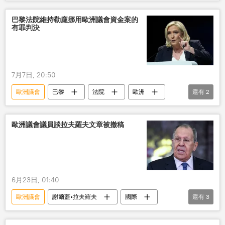
巴黎法院維持勒龐挪用歐洲議會資金案的
有罪判決
7月7日, 20:50
歐洲議會
巴黎
法院
歐洲
還有
2
資金
瑪麗娜•勒龐
歐洲議會議員談拉夫羅夫文章被撤稿
6月23日, 01:40
歐洲議會
謝爾蓋•拉夫羅夫
國際
還有
3
國際關係
歐盟
歐洲