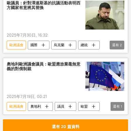
歐議員：針對澤連斯基的抗議活動表明西
方國家有意將其替換
2025年7月30日, 16:32
歐洲議會
國際
烏克蘭
總統
還有
2
替換
西方國家
奧地利歐洲議會議員：歐盟應放棄毫無意
義的對俄制裁
2025年7月19日, 00:21
歐洲議會
奧地利
議員
歐盟
還有
1
對俄制裁
還有 20 篇資料