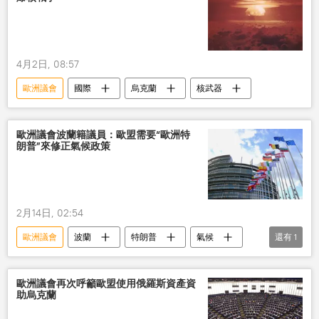
4月2日, 08:57
歐洲議會
國際
烏克蘭
核武器
歐洲議會波蘭籍議員：歐盟需要“歐洲特
朗普”來修正氣候政策
2月14日, 02:54
歐洲議會
波蘭
特朗普
氣候
還有
1
政策
歐洲議會再次呼籲歐盟使用俄羅斯資產資
助烏克蘭