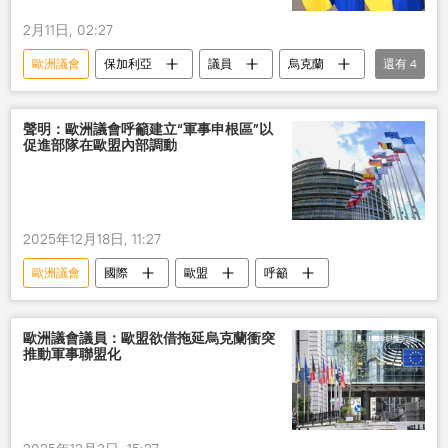
2月11日, 02:27
歐洲議會
保加利亞
議員
烏克蘭
還有
4
歐盟
領導人
反俄制裁
情緒
聲明：歐洲議會呼籲建立“軍事申根區”以
促進部隊在歐盟內部調動
2025年12月18日, 11:27
歐洲議會
國際
歐盟
呼籲
歐洲議會議員：歐盟欲借拖延烏克蘭衝突
推動軍事聯盟化