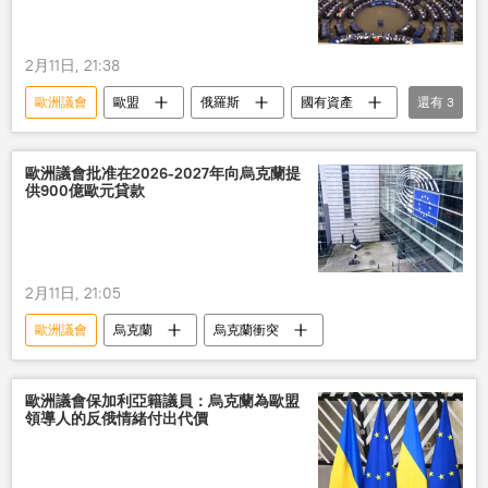
2月11日, 21:38
歐洲議會
歐盟
俄羅斯
國有資產
還有
3
資助
烏克蘭
決議
歐洲議會批准在2026-2027年向烏克蘭提
供900億歐元貸款
2月11日, 21:05
歐洲議會
烏克蘭
烏克蘭衝突
歐洲議會保加利亞籍議員：烏克蘭為歐盟
領導人的反俄情緒付出代價