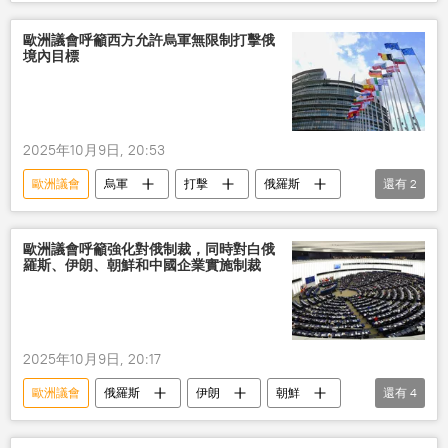
國防工業
投資
計劃
歐洲議會呼籲西方允許烏軍無限制打擊俄
境內目標
2025年10月9日, 20:53
歐洲議會
烏軍
打擊
俄羅斯
還有
2
目標
呼籲
歐洲議會呼籲強化對俄制裁，同時對白俄
羅斯、伊朗、朝鮮和中國企業實施制裁
2025年10月9日, 20:17
歐洲議會
俄羅斯
伊朗
朝鮮
還有
4
中國
企業
制裁
決議