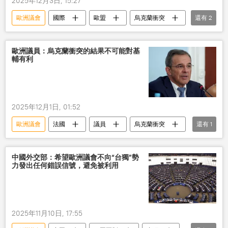
2025年12月3日, 15:27
歐洲議會
國際
歐盟
烏克蘭衝突
還有
2
軍事
對話
歐洲議員：烏克蘭衝突的結果不可能對基
輔有利
2025年12月1日, 01:52
歐洲議會
法國
議員
烏克蘭衝突
還有
1
結果
中國外交部：希望歐洲議會不向“台獨”勢
力發出任何錯誤信號，避免被利用
2025年11月10日, 17:55