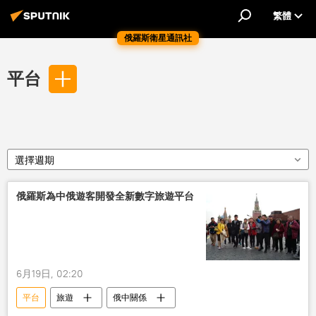
繁體
俄羅斯衛星通訊社
平台
選擇週期
俄羅斯為中俄遊客開發全新數字旅遊平台
6月19日, 02:20
平台
旅遊
俄中關係