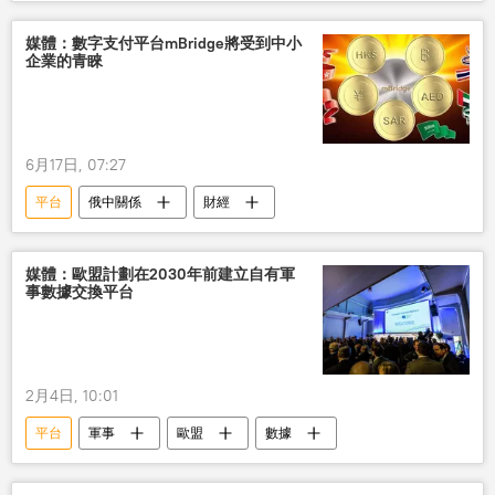
媒體：數字支付平台mBridge將受到中小
企業的青睞
6月17日, 07:27
平台
俄中關係
財經
媒體：歐盟計劃在2030年前建立自有軍
事數據交換平台
2月4日, 10:01
平台
軍事
歐盟
數據