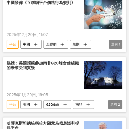
中國發佈《互聯網平台價格行為規則》
2025年12月20日, 11:07
平台
中國
互聯網
規則
還有
1
電商
媒體：美國拒絕參加南非G20峰會使組織
的未來受到質疑
2025年11月20日, 19:05
平台
美國
G20峰會
南非
還有
2
未來
特朗普
哈薩克斯坦總統稱哈方願意為俄烏談判提
供平台