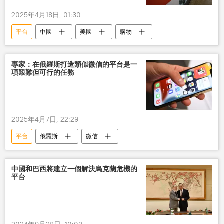
2025年4月18日, 01:30
平台
中國
美國
購物
專家：在俄羅斯打造類似微信的平台是一
項艱難但可行的任務
2025年4月7日, 22:29
平台
俄羅斯
微信
中國和巴西將建立一個解決烏克蘭危機的
平台