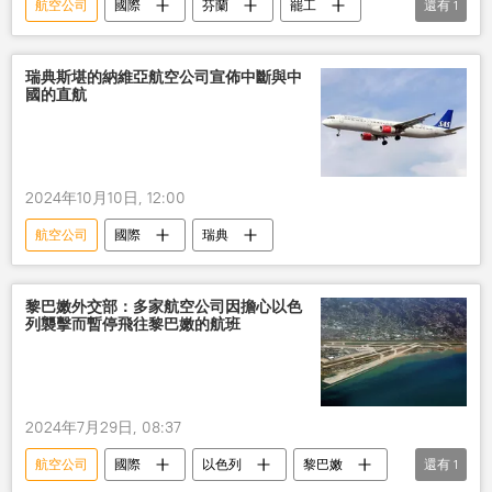
航空公司
國際
芬蘭
罷工
還有
1
飛行員
瑞典斯堪的納維亞航空公司宣佈中斷與中
國的直航
2024年10月10日, 12:00
航空公司
國際
瑞典
黎巴嫩外交部：多家航空公司因擔心以色
列襲擊而暫停飛往黎巴嫩的航班
2024年7月29日, 08:37
航空公司
國際
以色列
黎巴嫩
還有
1