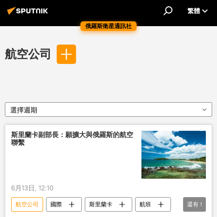
繁體
俄羅斯衛星通訊社
航空公司
選擇週期
斯里蘭卡副部長：願擴大與俄羅斯的航空
聯繫
6月13日, 12:10
航空公司
國際
斯里蘭卡
航班
還有
1