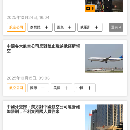
8
2025年10月24日, 16:04
航空公司
多媒體
圖集
俄羅斯
還有
4
女性
飛行員
俄飛行員
直升機
中國各大航空公司反對禁止飛越俄羅斯領
空
2025年10月15日, 09:06
航空公司
國際
美國
中國
中國外交部：美方對中國航空公司運營施
加限制，不利於兩國人員往來