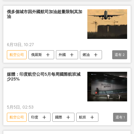
俄羅斯
俄多個城市因外國航司加油超量限制其加
油
6月13日, 10:27
航空公司
俄羅斯
外國
燃油
還有
2
加油
成本
媒體：印度航空公司5月每周國際航班減
少25%
5月5日, 02:53
航空公司
印度
國際
航班
還有
1
減少