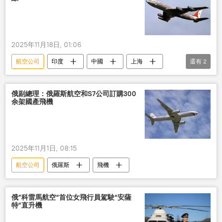
2025年11月18日, 01:06
航空公司
印度
中國
上海
還有
2
航線
恢復
俄副總理：俄羅斯航空和S7公司訂購300
余架國產飛機
2025年11月1日, 08:15
航空公司
俄羅斯
飛機
俄”科雷馬航空“首位女飛行員駕駛“安薩
特”直升機