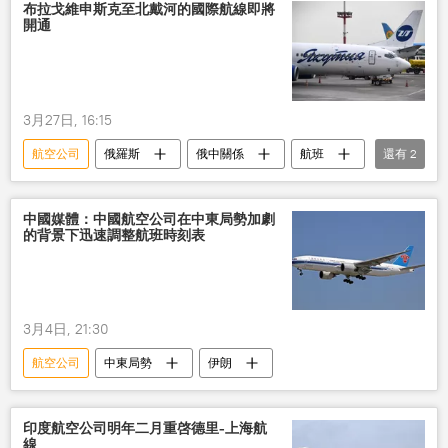
布拉戈維申斯克至北戴河的國際航線即將
開通
3月27日, 16:15
航空公司
俄羅斯
俄中關係
航班
還有
2
航線
旅遊
中國媒體：中國航空公司在中東局勢加劇
的背景下迅速調整航班時刻表
3月4日, 21:30
航空公司
中東局勢
伊朗
印度航空公司明年二月重啓德里-上海航
線