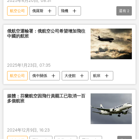
2025年6月20日, 08:31
航空公司
俄羅斯
飛機
還有
2
聖彼得堡國際經濟論壇
MS-21客機
俄航空運輸署：俄航空公司希望增加飛往
中國的航班
2025年1月23日, 07:35
航空公司
俄中關係
大使館
航班
媒體：芬蘭航空因飛行員罷工已取消一百
多個航班
2024年12月9日, 16:23