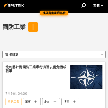
繁體
俄羅斯衛星通訊社
國防工業
選擇週期
北約將針對國防工業舉行演習以備危機或
戰爭
7月9日, 04:00
國防工業
軍事
北約
演習