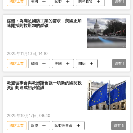
國防工業
英國
歐盟
防務政策
還有
1
安全
媒體：為滿足國防工業的需求，美國正加
速開採阿拉斯加的銻礦
2025年11月10日, 14:10
國防工業
國際
美國
開採
還有
1
金屬
歐盟理事會與歐洲議會就一項新的國防投
資計劃達成初步協議
2025年10月17日, 08:40
國防工業
歐盟
歐盟理事會
還有
3