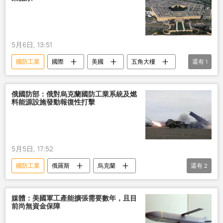
5月6日, 13:51
國防工業
國際
美國
五角大樓
還有
1
預算
俄國防部：俄對烏克蘭國防工業系統及燃
料能源設施發動報復性打擊
5月5日, 17:52
國防工業
俄羅斯
烏克蘭
還有
2
俄國防部
設施
燃料
媒體：美國軍工產能擴張需要數年，且目
前尚無資金保障