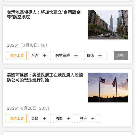
歐洲議會
投資
計劃
台灣地區領導人：將加快建立“台灣版金
穹”防空系統
2025年10月10日, 14:11
國防工業
台灣
防空系統
技術
還有
1
中國
美國商務部：美國政府正在就政府入股國
防公司的想法進行討論
2025年8月26日, 23:31
國防工業
美國
國際
股份