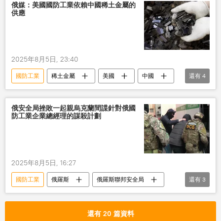
俄媒：美國國防工業依賴中國稀土金屬的
供應
2025年8月5日, 23:40
國防工業
稀土金屬
美國
中國
還有
4
供應
出口
許可證
軍事
俄安全局挫敗一起親烏克蘭間諜針對俄國
防工業企業總經理的謀殺計劃
2025年8月5日, 16:27
國防工業
俄羅斯
俄羅斯聯邦安全局
還有
3
烏克蘭
間諜
謀殺
還有 20 篇資料