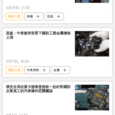
3月25日, 21:45
國防工業
韓國
投資
英媒：中東衝突背景下國防工業金屬價格
上漲
3月17日, 18:55
國防工業
中東局勢
金屬
俄安全局在葉卡捷琳堡挫敗一起針對國防
企業員工的汽車爆炸恐襲圖謀