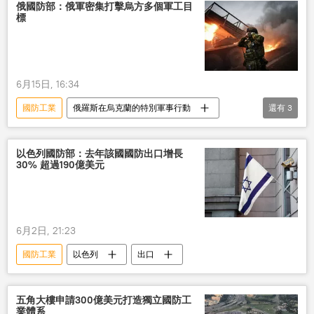
俄國防部：俄軍密集打擊烏方多個軍工目
標
6月15日, 16:34
國防工業
俄羅斯在烏克蘭的特別軍事行動
還有
3
巡航導彈
雷達
無人機
以色列國防部：去年該國國防出口增長
30% 超過190億美元
6月2日, 21:23
國防工業
以色列
出口
五角大樓申請300億美元打造獨立國防工
業體系