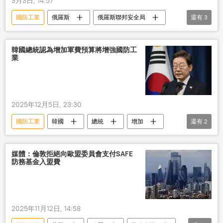
3月3日, 14:57
國防工業
俄羅斯
俄羅斯聯邦安全局
還有
3
恐襲
烏克蘭
情報部門
韓國總統認為增加軍費預算將增強國防工
業
2025年12月5日, 23:30
國防工業
韓國
總統
增加
還有
2
軍費
預算
媒體：倫敦拒絕向歐盟委員會支付SAFE
防務基金入盟費
2025年11月12日, 14:58