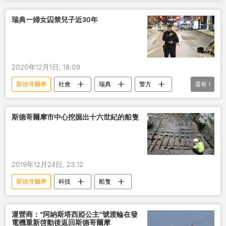
瑞典一婦女囚禁兒子近30年
2020年12月1日, 18:08
斯德哥爾摩
社會
瑞典
警方
還有
1
逮捕
斯德哥爾摩市中心挖掘出十六世紀的船隻
2019年12月24日, 23:12
斯德哥爾摩
科技
船隻
運營商：“阿納斯塔西婭公主”號渡輪在發
電機重新啓動後返回斯德哥爾摩