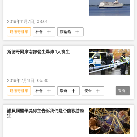
2019年11月7日, 08:01
斯德哥爾摩
社會
渡輪船
斯德哥爾摩南部發生爆炸 1人喪生
2019年2月11日, 05:30
斯德哥爾摩
社會
瑞典
安全
還有
1
爆炸
諾貝爾醫學獎得主告訴我們是否能戰勝癌
症