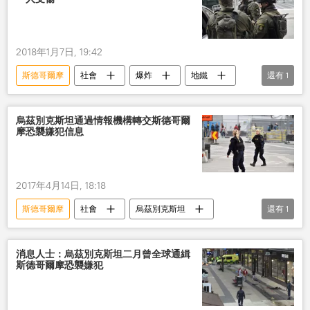
2018年1月7日, 19:42
斯德哥爾摩
社會
爆炸
地鐵
還有
1
受傷
烏茲別克斯坦通過情報機構轉交斯德哥爾
摩恐襲嫌犯信息
2017年4月14日, 18:18
斯德哥爾摩
社會
烏茲別克斯坦
還有
1
恐襲
消息人士：烏茲別克斯坦二月曾全球通緝
斯德哥爾摩恐襲嫌犯