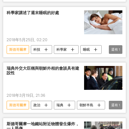
科學家講述了週末睡眠的好處
2018年5月25日, 02:20
斯德哥爾摩
科技
科學家
睡眠
還有
1
好處
瑞典外交大臣稱與朝鮮外相的會談具有建
設性
2018年3月19日, 21:36
斯德哥爾摩
政治
瑞典
朝鮮半島
還有
1
訪問
斯德哥爾摩一地鐵站附近物體發生爆炸，
一人受傷