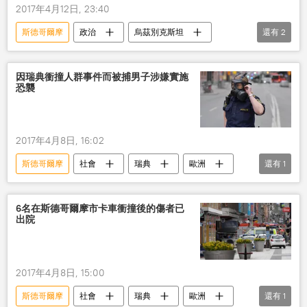
2017年4月12日, 23:40
斯德哥爾摩
政治
烏茲別克斯坦
還有
2
死亡
反恐
因瑞典衝撞人群事件而被捕男子涉嫌實施
恐襲
2017年4月8日, 16:02
斯德哥爾摩
社會
瑞典
歐洲
還有
1
恐怖襲擊
6名在斯德哥爾摩市卡車衝撞後的傷者已
出院
2017年4月8日, 15:00
斯德哥爾摩
社會
瑞典
歐洲
還有
1