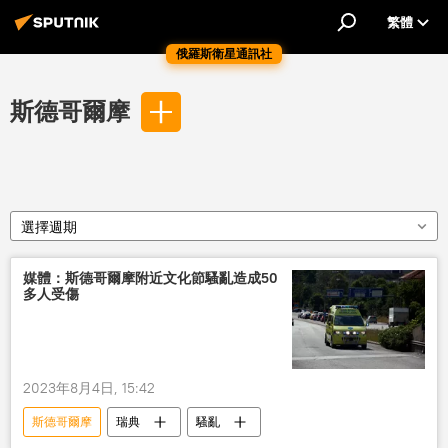
繁體
俄羅斯衛星通訊社
斯德哥爾摩
選擇週期
媒體：斯德哥爾摩附近文化節騷亂造成50
多人受傷
2023年8月4日, 15:42
斯德哥爾摩
瑞典
騷亂