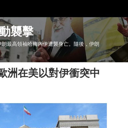
動襲擊
伊朗最高領袖哈梅內伊遭襲身亡。隨後，伊朗
歐洲在美以對伊衝突中