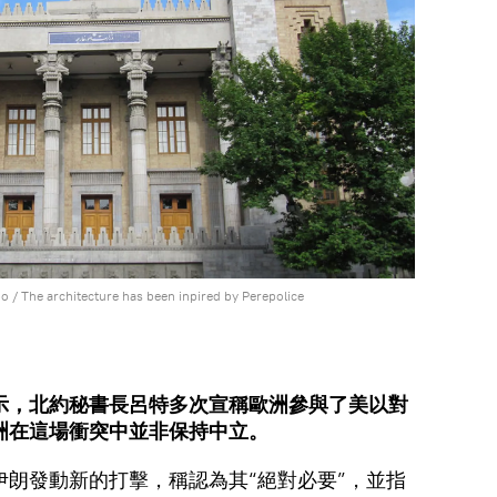
po
/
The architecture has been inpired by Perepolice
示，北約秘書長呂特多次宣稱歐洲參與了美以對
洲在這場衝突中並非保持中立。
伊朗發動新的打擊，稱認為其“絕對必要”，並指