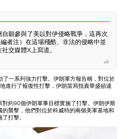
歐洲自願參與了美以對伊侵略戰爭，這再次
—編者注）在這場殘酷、非法的侵略中並
在社交媒體X上寫道。
發動了一系列強力打擊。伊朗軍方報告稱，對位於
地進行了報復性打擊，伊朗當局指責華盛頓違
軍對約90個伊朗軍事目標實施了打擊。伊朗伊斯
國的襲擊，他們對位於科威特的兩個美軍基地和
施了打擊。