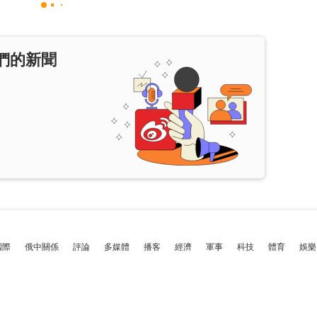
們的新聞
國際
俄中關係
評論
多媒體
播客
經濟
軍事
科技
體育
娛樂