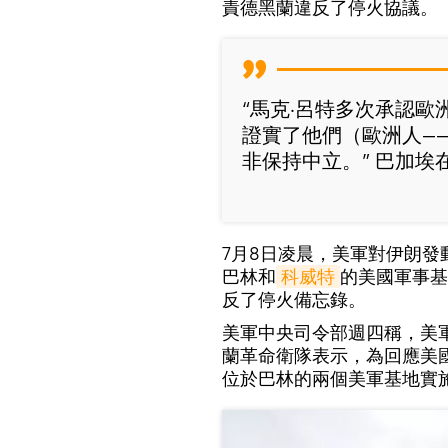
責德黑蘭違反了停火協議。
“馬克·呂特多次承認
證實了他們（歐洲人—
非保持中立。” 巴加埃
7月8日凌晨，美軍對伊朗
巴林和
科威特
的美國軍事基
反了停火備忘錄。
美軍中央司令部週四稱，美
蘭革命衛隊表示，為回應美
位於巴林的兩個美軍基地實