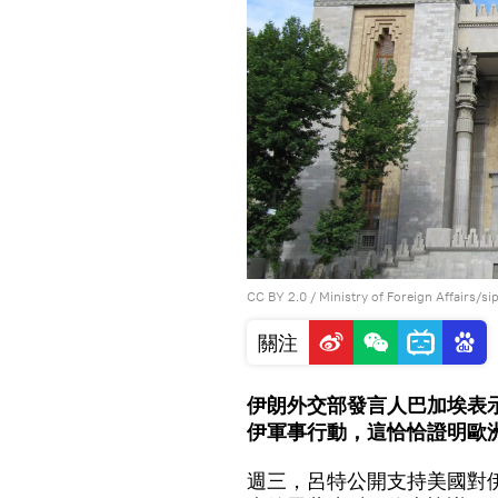
CC BY 2.0
/
Ministry of Foreign Affairs/si
關注
伊朗外交部發言人巴加埃表
伊軍事行動，這恰恰證明歐
週三，呂特公開支持美國對