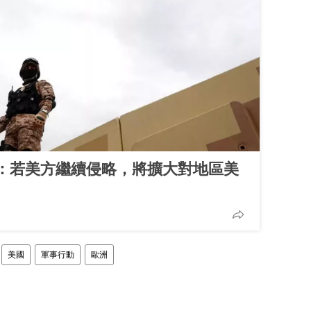
：若美方繼續侵略，將擴大對地區美
美國
軍事行動
歐洲