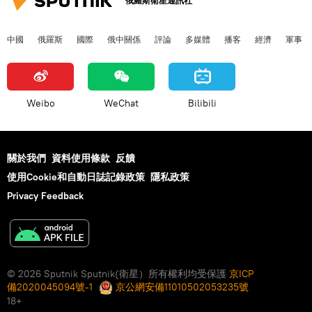
俄羅斯衛星通訊社
中國
俄羅斯
國際
俄中關係
評論
多媒體
播客
經濟
軍事
Weibo
WeChat
Bilibili
關於我們
資料使用條款
反饋
使用Cookie和自動日誌記錄政策
隱私政策
Privacy Feedback
© 2026 Sputnik Sputnik(衛星）所有權利均受保護
京ICP
備2020045094號-1
京公網安備11010502053235號
18+