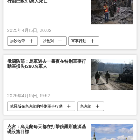
行動已致5.1萬人死亡
2025年4月15日, 20:02
加沙地帶
以色列
軍事行動
死亡人數
俄國防部：烏軍過去一晝夜在特別軍事行
動區損失1280名軍人
2025年4月15日, 19:52
俄羅斯在烏克蘭的特別軍事行動
烏克蘭
俄羅斯
軍事
克宮：烏克蘭每天都在打擊俄羅斯能源基
礎設施目標