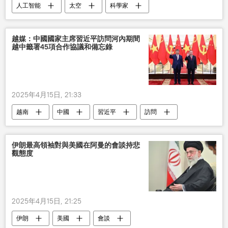
人工智能
太空
科學家
越媒：中國國家主席習近平訪問河內期間
越中籤署45項合作協議和備忘錄
2025年4月15日, 21:33
越南
中國
習近平
訪問
協議
簽署
伊朗最高領袖對與美國在阿曼的會談持悲
觀態度
2025年4月15日, 21:25
伊朗
美國
會談