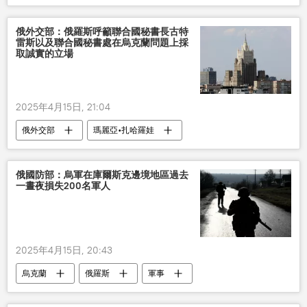
俄外交部：俄羅斯呼籲聯合國秘書長古特
雷斯以及聯合國秘書處在烏克蘭問題上採
取誠實的立場
2025年4月15日, 21:04
俄外交部
瑪麗亞•扎哈羅娃
聯合國秘書長
烏克蘭
立場
俄國防部：烏軍在庫爾斯克邊境地區過去
一晝夜損失200名軍人
2025年4月15日, 20:43
烏克蘭
俄羅斯
軍事