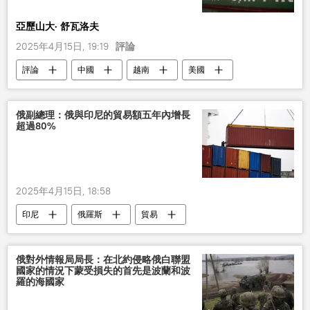
亞歷山大· 舒瓦洛夫
2025年4月15日, 19:19
評論
評論
中國
越南
美國
俄副總理：俄與印尼的貿易額五年內增長
超過80%
2025年4月15日, 18:58
印尼
俄羅斯
貿易
俄對外情報局局長：在北約侵略俄白聯盟
國家的情況下蒙受損失的首先是波蘭和波
羅的海國家