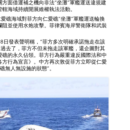
關方面借運補之機向非法“坐灘”軍艦運送違規建
管轄海域持續開展維權執法活動。
愛礁海域對菲方向仁愛礁“坐灘”軍艦運送輪換
攔阻並使用水炮攻擊。菲律賓海岸警衛隊和武裝
8日發表聲明稱，“菲方多次明確承諾拖走在該
4年過去了，菲方不但未拖走該軍艦，還企圖對其
愛礁的永久佔領。菲方行為嚴重違反國際法和中
各方行為宣言》。中方再次敦促菲方立即從仁愛
愛礁無人無設施的狀態”。