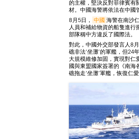
的主權，堅決反對菲律賓有
材。中國海警將依法在中國
8月5日，
中國
海警在南沙仁
人員和補給物資的船隻進行
部隊稱中方違反了國際法。
對此，中國外交部發言人8月
礁非法‘坐灘’的軍艦，但2
大規模維修加固，實現對仁
國與東盟國家簽署的《南海
礁拖走‘坐灘’軍艦，恢復仁