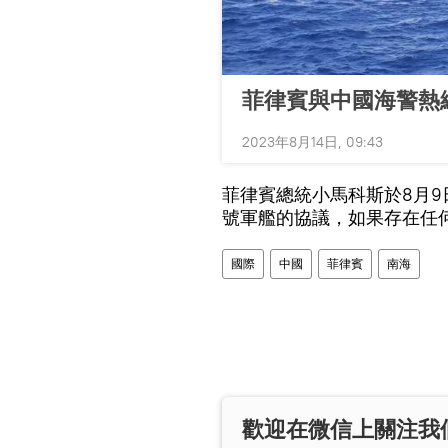
菲律賓與中國海警熱
2023年8月14日, 09:43
菲律賓總統小馬科斯於8月9
號軍艦的協議，如果存在任
國際
中國
菲律賓
南海
歡迎在微信上關注我