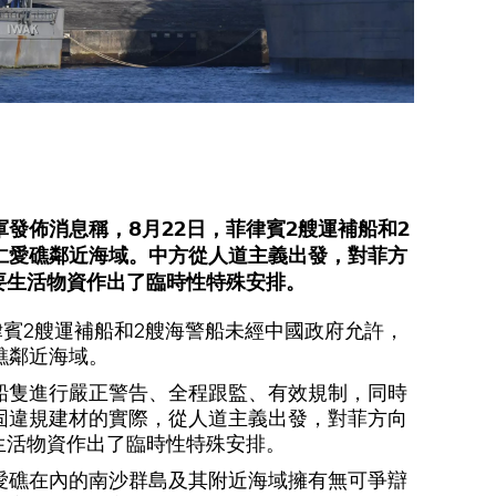
發佈消息稱，8月22日，菲律賓2艘運補船和2
仁愛礁鄰近海域。中方從人道主義出發，對菲方
要生活物資作出了臨時性特殊安排。
律賓2艘運補船和2艘海警船未經中國政府允許，
礁鄰近海域。
船隻進行嚴正警告、全程跟監、有效規制，同時
固違規建材的實際，從人道主義出發，對菲方向
生活物資作出了臨時性特殊安排。
愛礁在內的南沙群島及其附近海域擁有無可爭辯