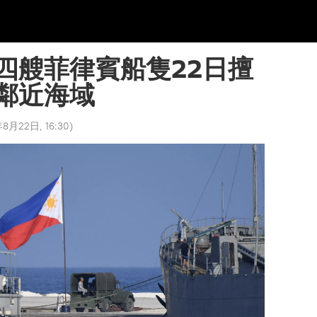
四艘菲律賓船隻22日擅
鄰近海域
8月22日, 16:30
)