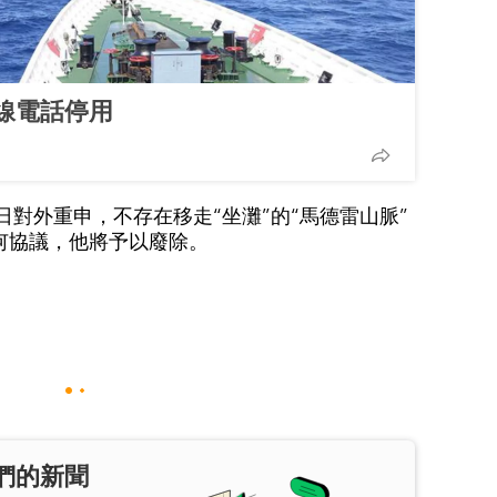
線電話停用
日對外重申，不存在移走“坐灘”的“馬德雷山脈”
何協議，他將予以廢除。
們的新聞