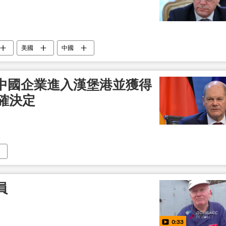
美國
中國
中國企業進入漢堡港並獲得
正確決定
員
0:33