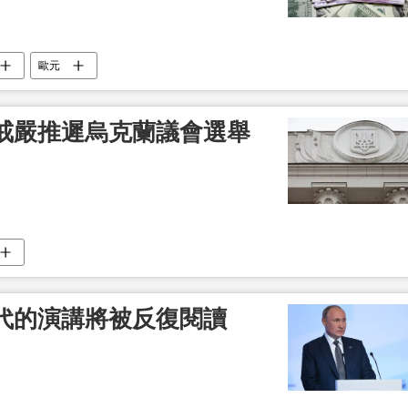
歐元
戒嚴推遲烏克蘭議會選舉
代的演講將被反復閱讀