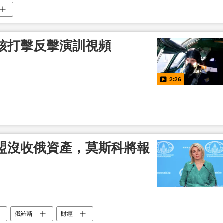
核打擊反擊演訓視頻
2:26
盟沒收俄資產，莫斯科將報
俄羅斯
財經