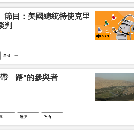
》節目：美國總統特使克里
談判
8:23
廣播
帶一路”的參與者
路
經濟
政治