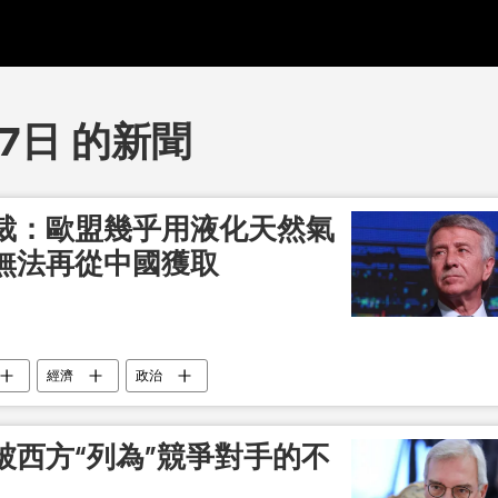
27日 的新聞
裁：歐盟幾乎用液化天然氣
無法再從中國獲取
經濟
政治
被西方“列為”競爭對手的不