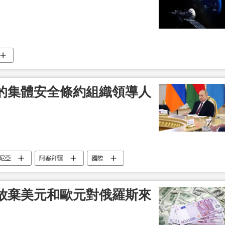
的集體安全條約組織領導人
尼亞
阿塞拜疆
國際
放棄美元和歐元對俄羅斯來