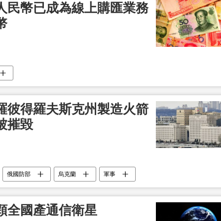
人民幣已成為線上購匯業務
幣
羅彼得羅夫斯克州製造火箭
被摧毀
俄國防部
烏克蘭
軍事
顆全國產通信衛星