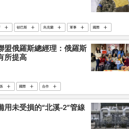
斯
頓巴斯
烏克蘭
軍事
國際
聯盟俄羅斯總經理：俄羅斯
有所提高
係
國際
合作
用未受損的“北溪-2”管線