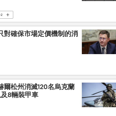
-2
只對確保市場定價機制的消
爾松州消滅120名烏克蘭
以及8輛裝甲車