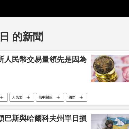
5日 的新聞
所人民幣交易量領先是因為
人民幣
俄中關係
國際
頓巴斯與哈爾科夫州單日損