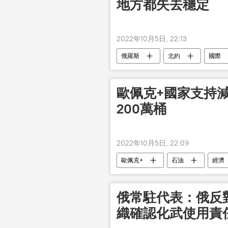
地方都失去穩定
2022年10月5日, 22:13
俄羅斯
北約
國際
歐佩克+國家支持
200萬桶
2022年10月5日, 22:09
歐佩克+
石油
經濟
俄常駐代表：俄反
織確認化武使用責