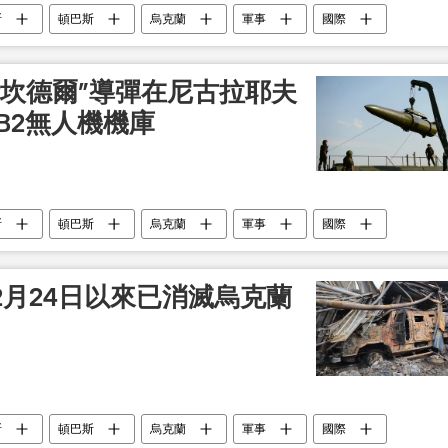
斯
頓巴斯
烏克蘭
軍事
國際
斯坎德爾”導彈在尼古拉耶夫
-TB2無人機機庫
斯
頓巴斯
烏克蘭
軍事
國際
月24日以來已消滅烏克蘭
斯
頓巴斯
烏克蘭
軍事
國際