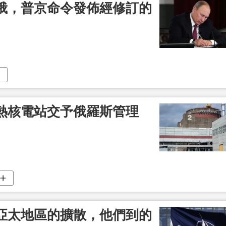
俄，普京命令發佈經修訂的
熱核電站交予俄羅斯管理
亞太地區的擴散，他們到的