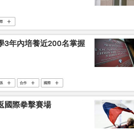
際
3年內培養近200名掌握
係
合作
國際
返國際拳擊賽場