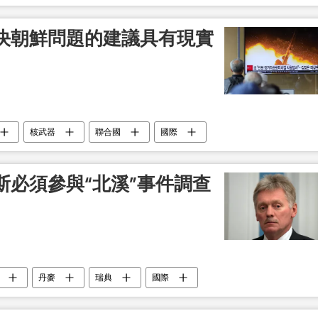
決朝鮮問題的建議具有現實
核武器
聯合國
國際
斯必須參與“北溪”事件調查
丹麥
瑞典
國際