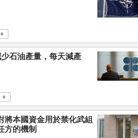
減少石油產量，每天減產
對將本國資金用於禁化武組
任方的機制