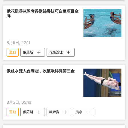
俄花樣游泳隊奪得歐錦賽技巧自選項目金
牌
8月5日, 22:11
運動
俄羅斯
花樣游泳
俄跳水雙人台奪冠，收穫歐錦賽第三金
8月5日, 03:19
運動
俄羅斯
歐錦賽
跳水