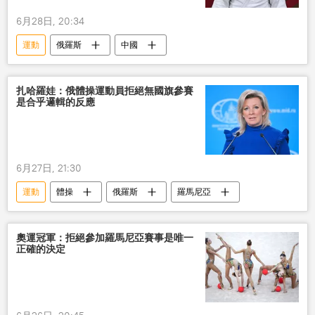
6月28日, 20:34
運動
俄羅斯
中國
扎哈羅娃：俄體操運動員拒絕無國旗參賽
是合乎邏輯的反應
6月27日, 21:30
運動
體操
俄羅斯
羅馬尼亞
奧運冠軍：拒絕參加羅馬尼亞賽事是唯一
正確的決定