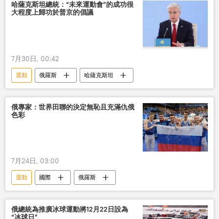
哈薩克斯坦總統：“未來運動會”的成功很
大程度上歸功於普京的倡議
7月30日, 00:42
運動
俄羅斯
哈薩克斯坦
俄專家：世界田聯的決定無恥且充滿仇俄
色彩
7月24日, 03:00
運動
國際
俄羅斯
俄總統為推廣冰球運動將12月22日設為
“冰球日”