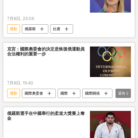
7月8日, 23:06
運動
俄羅斯
比賽
克宮：國際奧委會的決定是恢復俄運動員
合法權利的重要一步
7月8日, 19:40
運動
國際奧委會
國際
國際關係
還有
2
俄羅斯
運動員
俄羅斯選手在中國舉行的柔道大獎賽上奪
金