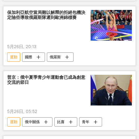
保加利亞航空當局難以解釋的拒絕包機決
定險些導致俄羅斯隊遲到歐洲錦標賽
5月26日, 20:13
運動
國際
俄羅斯
普京：俄中夏季青少年運動會已成為創意
交流的節日
5月26日, 05:52
運動
俄中關係
比賽
青年