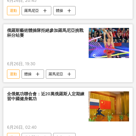
6月26日, 20:45
運動
羅馬尼亞
體操
俄羅斯藝術體操隊拒絕參加羅馬尼亞挑戰
杯分站賽
6月26日, 19:30
運動
體操
羅馬尼亞
全俄氣功聯合會：近20萬俄羅斯人定期練
習中國健身氣功
6月26日, 02:40