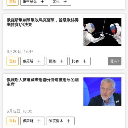
運動
俄中關係
文化
俄羅斯擊劍隊擊敗烏克蘭隊，晉級歐錦賽
團體賽1/4決賽
6月20日, 19:47
運動
俄羅斯
國際
比賽
還有
1
烏克蘭
俄羅斯人當選國際滑聯分管速度滑冰的副
主席
6月12日, 18:35
運動
俄羅斯
速度滑冰