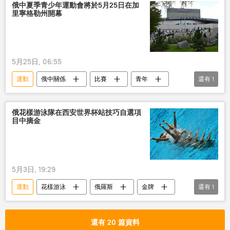
俄中夏季青少年運動會將於5月25日在加
里寧格勒州開幕
5月25日, 06:55
運動
俄中關係
比賽
青年
還有
1
體育
俄花樣游泳隊在西安世界杯站技巧自選項
目中摘金
5月3日, 19:29
運動
花樣游泳
俄羅斯
金牌
還有
1
世界杯
還有 20 篇資料