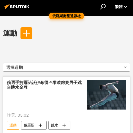
繁體
俄羅斯衛星通訊社
運動
選擇週期
俄選手捷爾諾沃伊奪得巴黎歐錦賽男子跳
台跳水金牌
昨天, 03:02
運動
俄羅斯
跳水