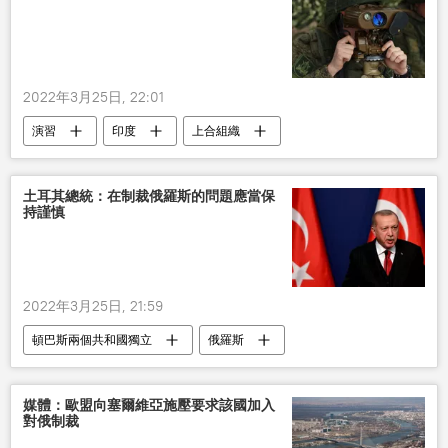
2022年3月25日, 22:01
演習
印度
上合組織
土耳其總統：在制裁俄羅斯的問題應當保
持謹慎
2022年3月25日, 21:59
頓巴斯兩個共和國獨立
俄羅斯
土耳其
媒體：歐盟向塞爾維亞施壓要求該國加入
對俄制裁