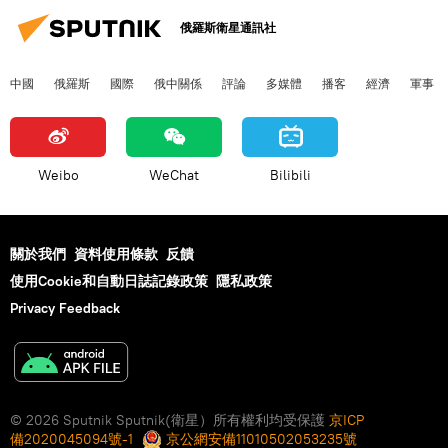
俄羅斯衛星通訊社
中國
俄羅斯
國際
俄中關係
評論
多媒體
播客
經濟
軍事
Weibo
WeChat
Bilibili
關於我們
資料使用條款
反饋
使用Cookie和自動日誌記錄政策
隱私政策
Privacy Feedback
© 2026 Sputnik Sputnik(衛星）所有權利均受保護
京ICP
備2020045094號-1
京公網安備11010502053235號