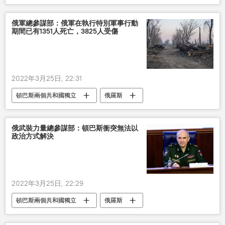
烏克蘭
俄軍總參謀部：俄軍在執行特別軍事行動
期間已有1351人死亡，3825人受傷
2022年3月25日, 22:31
頓巴斯兩個共和國獨立
俄羅斯
烏克蘭
俄武裝力量總參謀部：頓巴斯衝突無法以
政治方式解決
2022年3月25日, 22:29
頓巴斯兩個共和國獨立
俄羅斯
烏克蘭