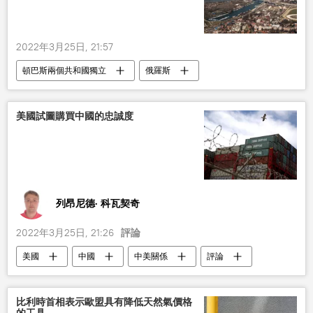
2022年3月25日, 21:57
頓巴斯兩個共和國獨立
俄羅斯
塞爾維亞
美國試圖購買中國的忠誠度
列昂尼德· 科瓦契奇
2022年3月25日, 21:26
評論
美國
中國
中美關係
評論
比利時首相表示歐盟具有降低天然氣價格