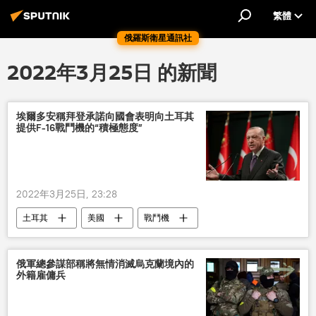
繁體
俄羅斯衛星通訊社
2022年3月25日 的新聞
埃爾多安稱拜登承諾向國會表明向土耳其
提供F-16戰鬥機的“積極態度”
2022年3月25日, 23:28
土耳其
美國
戰鬥機
俄軍總參謀部稱將無情消滅烏克蘭境內的
外籍雇傭兵