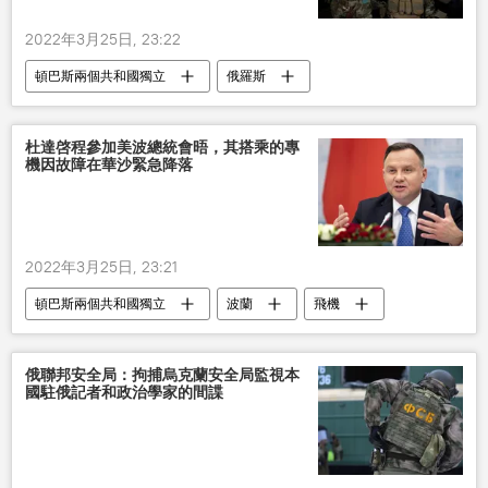
2022年3月25日, 23:22
頓巴斯兩個共和國獨立
俄羅斯
烏克蘭
杜達啓程參加美波總統會晤，其搭乘的專
機因故障在華沙緊急降落
2022年3月25日, 23:21
頓巴斯兩個共和國獨立
波蘭
飛機
俄聯邦安全局：拘捕烏克蘭安全局監視本
國駐俄記者和政治學家的間諜