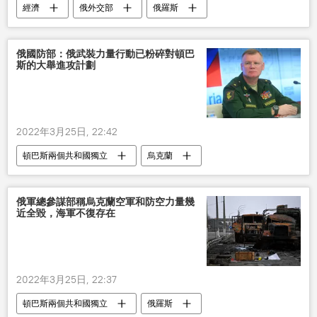
經濟
俄外交部
俄羅斯
世界貿易組織
退出
俄國防部：俄武裝力量行動已粉碎對頓巴
斯的大舉進攻計劃
2022年3月25日, 22:42
頓巴斯兩個共和國獨立
烏克蘭
俄羅斯
俄國防部
俄軍總參謀部稱烏克蘭空軍和防空力量幾
近全毀，海軍不復存在
2022年3月25日, 22:37
頓巴斯兩個共和國獨立
俄羅斯