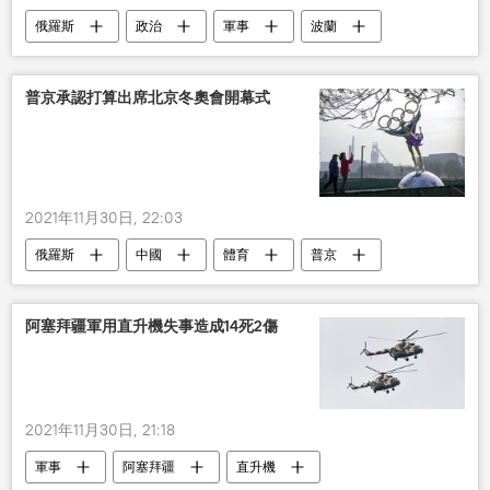
俄羅斯
政治
軍事
波蘭
北約
亞歷山大•盧卡申科
普京承認打算出席北京冬奧會開幕式
2021年11月30日, 22:03
俄羅斯
中國
體育
普京
2022年北京冬奧會
開幕式
阿塞拜疆軍用直升機失事造成14死2傷
2021年11月30日, 21:18
軍事
阿塞拜疆
直升機