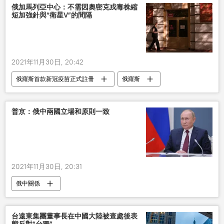
俄加馬列亞中心：不需因奧密克戎毒株縮
短加強針與“衛星V”的間隔
2021年11月30日, 20:42
俄羅斯首款新冠疫苗正式註冊
俄羅斯
新型肺炎疫情
奧密克戎
加馬列亞中心
衛星Ｖ
普京：俄中兩國立場和原則一致
2021年11月30日, 20:31
俄中關係
台遠東集團董事長在中國大陸被查處後表