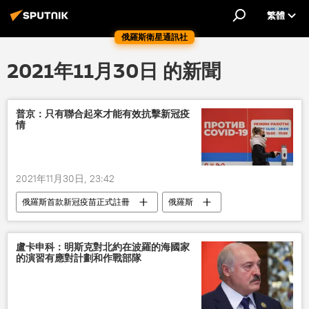
繁體
俄羅斯衛星通訊社
2021年11月30日 的新聞
普京：只有聯合起來才能有效抗擊新冠疫
情
2021年11月30日, 23:42
俄羅斯首款新冠疫苗正式註冊
俄羅斯
新型肺炎疫情
普京
抗擊新冠
盧卡申科：明斯克對北約在波羅的海國家
的演習有應對計劃和作戰部隊