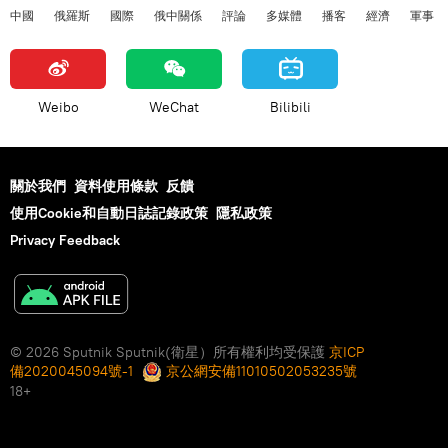
中國
俄羅斯
國際
俄中關係
評論
多媒體
播客
經濟
軍事
Weibo
WeChat
Bilibili
關於我們
資料使用條款
反饋
使用Cookie和自動日誌記錄政策
隱私政策
Privacy Feedback
© 2026 Sputnik Sputnik(衛星）所有權利均受保護
京ICP
備2020045094號-1
京公網安備11010502053235號
18+