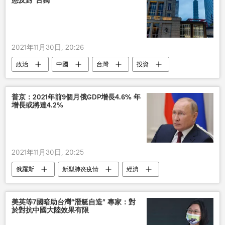
態反對“台獨”
2021年11月30日, 20:26
政治
中國
台灣
投資
企業
普京：2021年前9個月俄GDP增長4.6% 年
增長或將達4.2%
2021年11月30日, 20:25
俄羅斯
新型肺炎疫情
經濟
美英等7國暗助台灣“潛艇自造” 專家：對
於對抗中國大陸效果有限