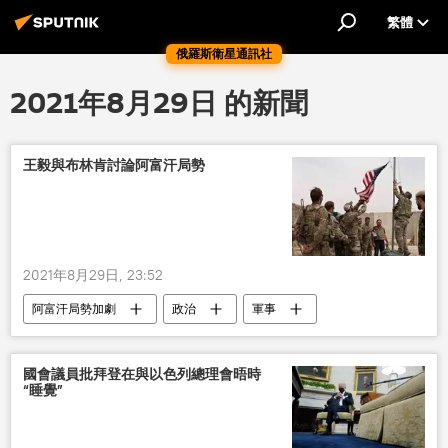
繁體
俄羅斯衛星通訊社
2021年8月29日 的新聞
王毅與布林肯討論阿富汗局勢
2021年8月29日, 23:52
阿富汗局勢加劇
政治
軍事
國會議員批拜登在與以色列總理會晤時
“睡覺”