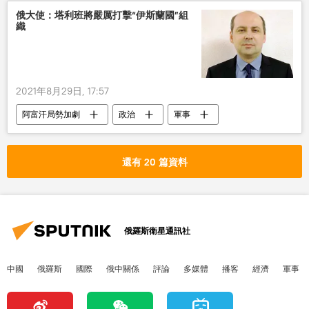
俄大使：塔利班將嚴厲打擊“伊斯蘭國”組
織
2021年8月29日, 17:57
阿富汗局勢加劇
政治
軍事
塔利班
阿富汗
大使
俄羅斯
伊斯蘭國
還有 20 篇資料
俄羅斯衛星通訊社
中國
俄羅斯
國際
俄中關係
評論
多媒體
播客
經濟
軍事