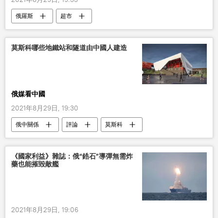
俄羅斯
超市
莫斯科哪些地鐵站和隧道由中國人建造
俄媒看中國
2021年8月29日, 19:30
俄中關係
評論
莫斯科
地鐵
莫斯科地鐵
俄媒看中國
媒體摘要
中國
《國家利益》雜誌：俄“鋯石”導彈無需炸
藥也能摧毀敵艦
2021年8月29日, 19:06