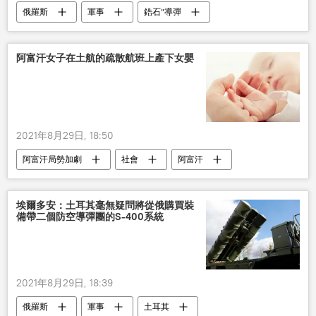
俄羅斯
軍事
鋯石”導彈
摧毀
阿富汗女子在土航的疏散航班上產下女嬰
2021年8月29日, 18:50
阿富汗局勢加劇
社會
阿富汗
土耳其
航空公司
埃爾多安：土耳其毫無疑問將從俄購買裝
備帶二個防空導彈團的S-400系統
2021年8月29日, 18:39
俄羅斯
軍事
土耳其