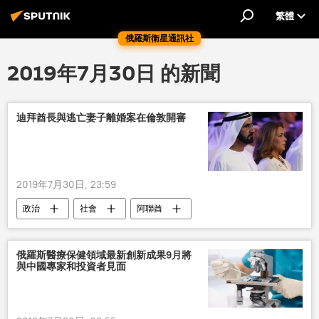
繁體
俄羅斯衛星通訊社
2019年7月30日 的新聞
迪拜酋長與逃亡妻子離婚案在倫敦開審
2019年7月30日, 23:59
政治
社會
阿聯酋
俄羅斯醫療保健領域最新創新成果9月將
與中國專家和投資者見面