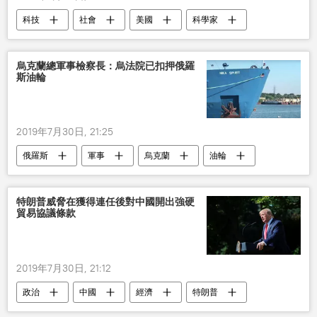
科技
社會
美國
科學家
疾病
男子
女子
烏克蘭總軍事檢察長：烏法院已扣押俄羅
斯油輪
2019年7月30日, 21:25
俄羅斯
軍事
烏克蘭
油輪
特朗普威脅在獲得連任後對中國開出強硬
貿易協議條款
2019年7月30日, 21:12
政治
中國
經濟
特朗普
貿易協議