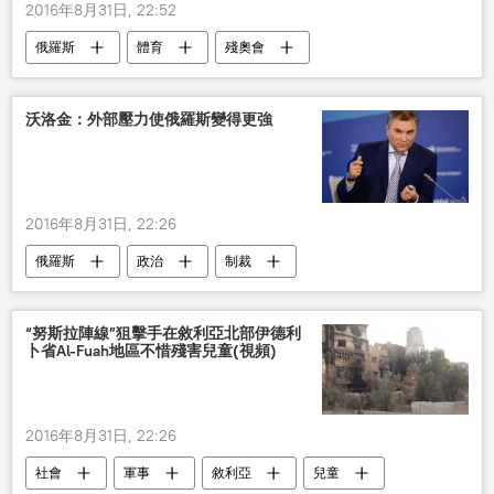
2016年8月31日, 22:52
俄羅斯
體育
殘奧會
沃洛金：外部壓力使俄羅斯變得更強
2016年8月31日, 22:26
俄羅斯
政治
制裁
“努斯拉陣線”狙擊手在敘利亞北部伊德利
卜省Al-Fuah地區不惜殘害兒童(視頻)
2016年8月31日, 22:26
社會
軍事
敘利亞
兒童