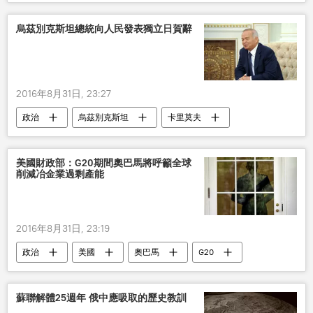
烏茲別克斯坦總統向人民發表獨立日賀辭
2016年8月31日, 23:27
政治
烏茲別克斯坦
卡里莫夫
獨立日
美國財政部：G20期間奧巴馬將呼籲全球
削減冶金業過剩產能
2016年8月31日, 23:19
政治
美國
奧巴馬
G20
蘇聯解體25週年 俄中應吸取的歷史教訓