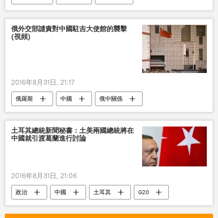
俄外交部譴責對中國駐吉大使館的襲擊
(視頻)
2016年8月31日, 21:17
俄羅斯
中國
俄中關係
吉爾吉斯斯坦
俄外交部
譴責
恐襲
土耳其總統新聞秘書：土美兩國總統將在
中國就引渡葛蘭進行討論
2016年8月31日, 21:06
政治
中國
土耳其
G20