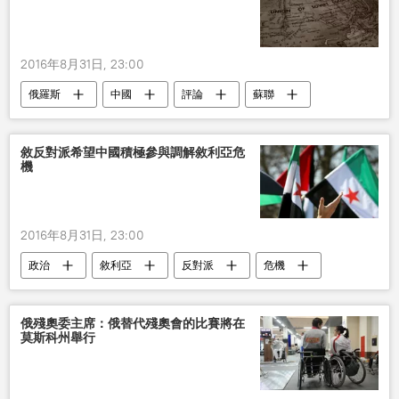
2016年8月31日, 23:00
俄羅斯
中國
評論
蘇聯
敘反對派希望中國積極參與調解敘利亞危
機
2016年8月31日, 23:00
政治
敘利亞
反對派
危機
中國
俄殘奧委主席：俄替代殘奧會的比賽將在
莫斯科州舉行