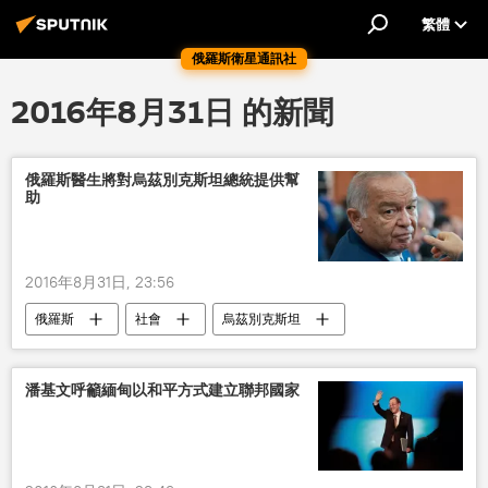
繁體
俄羅斯衛星通訊社
2016年8月31日 的新聞
俄羅斯醫生將對烏茲別克斯坦總統提供幫
助
2016年8月31日, 23:56
俄羅斯
社會
烏茲別克斯坦
卡里莫夫
幫助
醫生
潘基文呼籲緬甸以和平方式建立聯邦國家