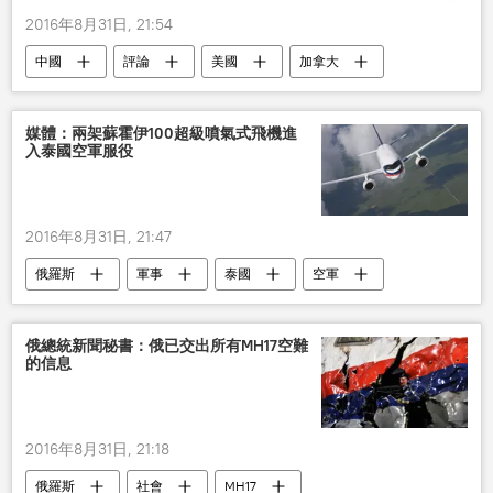
2016年8月31日, 21:54
中國
評論
美國
加拿大
跨太平洋夥伴關係協定
媒體：兩架蘇霍伊100超級噴氣式飛機進
入泰國空軍服役
2016年8月31日, 21:47
俄羅斯
軍事
泰國
空軍
蘇霍伊超級噴氣機-100
俄總統新聞秘書：俄已交出所有MH17空難
的信息
2016年8月31日, 21:18
俄羅斯
社會
MH17