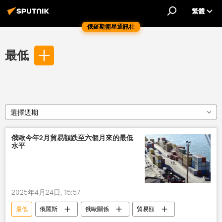
繁體
俄羅斯衛星通訊社
最低
選擇週期
俄歐今年2月貿易額跌至六個月來的最低
水平
2025年4月24日, 15:57
最低
俄羅斯
俄歐關係
貿易額