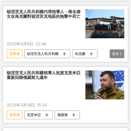
炮擊
死傷平民
頓涅茨克人民共和國代理領導人：兩名婦
女在烏克蘭對頓涅茨克地區的炮擊中死亡
2023年8月6日, 02:46
普希林
頓涅茨克人民共和國
烏克蘭
還有
2
炮擊
死亡
頓涅茨克人民共和國領導人祝賀克里米亞
重新回歸俄羅斯九週年
2023年3月18日, 15:24
普希林
克里米亞
俄羅斯