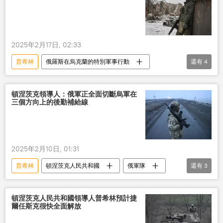
2025年2月17日, 02:33
普希林
俄羅斯在烏克蘭的特別軍事行動
還有
4
頓涅茨克人民共和國
俄軍隊
切斷
公路
頓涅茨克領導人：俄軍正全面切斷烏軍在
三個方向上的後勤補給線
2025年2月10日, 01:31
普希林
頓涅茨克人民共和國
俄軍隊
還有
3
切斷
烏軍
公路
頓涅茨克人民共和國領導人普希林預計捷
爾任斯克很快全面解放