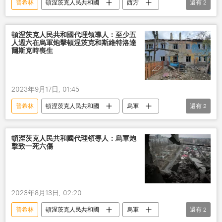
普希林
頓涅茨克人民共和國
西方
還有
2
烏克蘭
未來
頓涅茨克人民共和國代理領導人：至少五
人週六在烏軍炮擊頓涅茨克和斯維特洛達
爾斯克時喪生
2023年9月17日, 01:45
普希林
頓涅茨克人民共和國
烏軍
還有
2
炮擊
喪生
頓涅茨克人民共和國代理領導人：烏軍炮
擊致一死六傷
2023年8月13日, 02:20
普希林
頓涅茨克人民共和國
烏軍
還有
2