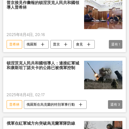
定居點
普京接見作彙報的頓涅茨克人民共和國領
導人普希林
2025年8月4日, 20:16
普希林
俄羅斯
普京
會見
還有
1
頓涅茨克人民共和國
頓涅茨克人民共和國領導人：連接紅軍城
和康斯坦丁諾夫卡的公路已被俄軍控制
2025年8月4日, 02:17
普希林
俄羅斯在烏克蘭的特別軍事行動
還有
3
頓涅茨克人民共和國
俄軍隊
解放
俄軍在紅軍城方向突破烏克蘭軍隊防線