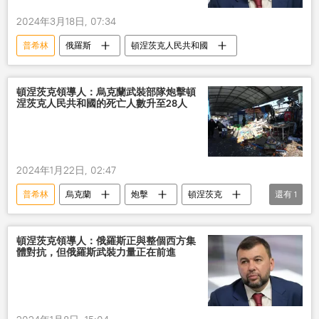
2024年3月18日, 07:34
普希林
俄羅斯
頓涅茨克人民共和國
頓涅茨克領導人：烏克蘭武裝部隊炮擊頓
涅茨克人民共和國的死亡人數升至28人
2024年1月22日, 02:47
普希林
烏克蘭
炮擊
頓涅茨克
還有
1
死亡人數
頓涅茨克領導人：俄羅斯正與整個西方集
體對抗，但俄羅斯武裝力量正在前進