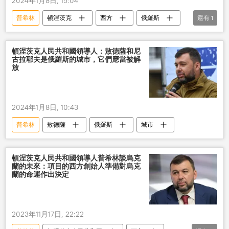
2024年1月8日, 15:04
普希林
頓涅茨克
西方
俄羅斯
還有
1
澤連斯基
頓涅茨克人民共和國領導人：敖德薩和尼
古拉耶夫是俄羅斯的城市，它們應當被解
放
2024年1月8日, 10:43
普希林
敖德薩
俄羅斯
城市
頓涅茨克人民共和國領導人普希林談烏克
蘭的未來：項目的西方創始人準備對烏克
蘭的命運作出決定
2023年11月17日, 22:22