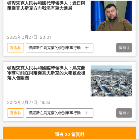
頓涅茨克人民共和國代理領導人：近日阿
爾喬莫夫斯克方向戰況有重大進展
2023年2月27日, 20:01
普希林
俄羅斯在烏克蘭的特別軍事行動
還有
4
俄羅斯
頓涅茨克
烏克蘭
衝突
頓涅茨克人民共和國臨時領導人：烏克蘭
軍隊可能在阿爾喬莫夫斯克的大壩被毀後
落入包圍圈
2023年2月27日, 18:33
普希林
俄羅斯在烏克蘭的特別軍事行動
還有
3
頓涅茨克人民共和國
烏軍
包圍圈
還有 20 篇資料