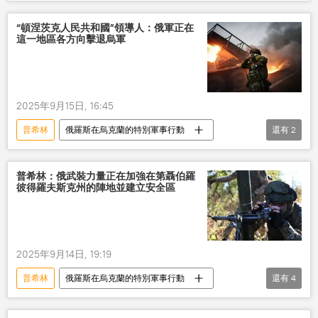
頓涅茨克人民共和國
俄軍隊
解放
防禦
樞紐
“頓涅茨克人民共和國”領導人：俄軍正在
這一地區各方向擊退烏軍
2025年9月15日, 16:45
普希林
俄羅斯在烏克蘭的特別軍事行動
還有
2
頓涅茨克人民共和國
前線
普希林：俄武裝力量正在加強在第聶伯羅
彼得羅夫斯克州的陣地並建立安全區
2025年9月14日, 19:19
普希林
俄羅斯在烏克蘭的特別軍事行動
還有
4
俄軍隊
安全區
解放