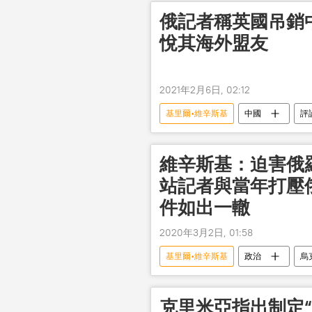
俄記者稱英國吊銷
悅其海外盟友
2021年2月6日, 02:12
基里爾•維辛斯基
中國
評
俄羅斯
維辛斯基：迫害俄
站記者與當年打壓
件如出一轍
2020年3月2日, 01:58
基里爾•維辛斯基
政治
烏
克里米亞指出制定