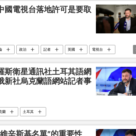
中國電視台落地許可是要取
論
政治
記者
英國
電視台
羅斯衛星通訊社土耳其語網
俄新社烏克蘭語網站記者事
克蘭
土耳其
“維辛斯基名單”的重要性