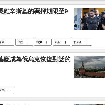
長維辛斯基的羈押期限至9
克蘭
法院
羈押
延長
俄羅斯
基應成為俄烏克恢復對話的
政治