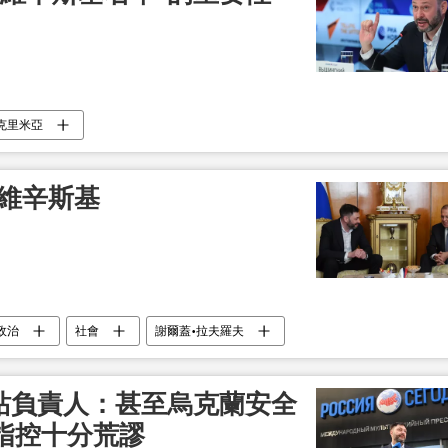
克里米亞
·維辛斯基
政治
社會
謝爾蓋•拉夫羅夫
網站負責人：甚至烏克蘭安全
指控十分荒謬