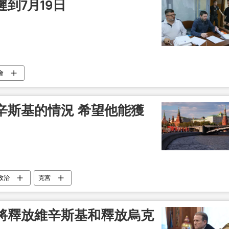
到7月19日
會
辛斯基的情況 希望他能獲
政治
克宮
將釋放維辛斯基和釋放烏克