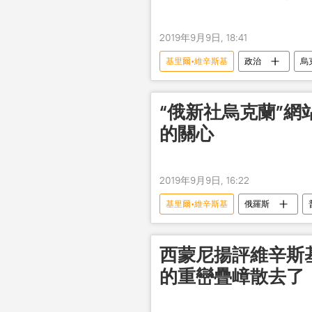
2019年9月9日, 18:41
基里爾•維辛斯基
政治
烏
今日俄羅斯國際通訊社
“俄新社烏克蘭”
的關心
2019年9月9日, 16:22
基里爾•維辛斯基
俄羅斯
西蒙尼揚評維辛斯
的重巒疊嶂散去了