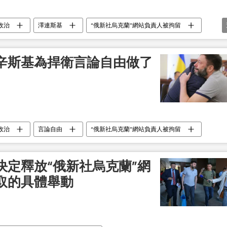
政治
澤連斯基
“俄新社烏克蘭”網站負責人被拘留
辛斯基為捍衛言論自由做了
政治
言論自由
“俄新社烏克蘭”網站負責人被拘留
決定釋放“俄新社烏克蘭”網
取的具體舉動