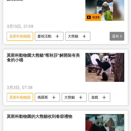
0:29
3月13日, 21:08
莫斯科動物園
慶祝活動
大熊貓
還有
3
中國
視頻
俄中關係
莫斯科動物園大熊貓“喀秋莎”解開裝有美
食的小桶
3月3日, 07:38
莫斯科動物園
俄羅斯
大熊貓
遊戲
莫斯科動物園的大熊貓收到春節禮物