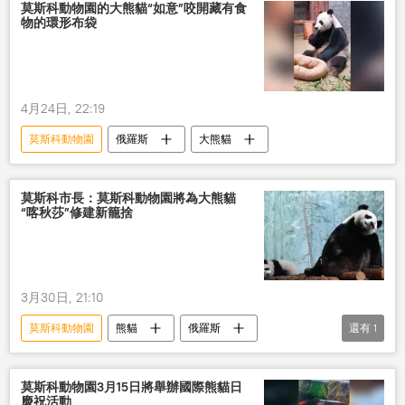
莫斯科動物園的大熊貓“如意”咬開藏有食
物的環形布袋
4月24日, 22:19
莫斯科動物園
俄羅斯
大熊貓
莫斯科市長：莫斯科動物園將為大熊貓
“喀秋莎”修建新籠捨
3月30日, 21:10
莫斯科動物園
熊貓
俄羅斯
還有
1
莫斯科
動物園
莫斯科動物園3月15日將舉辦國際熊貓日
慶祝活動