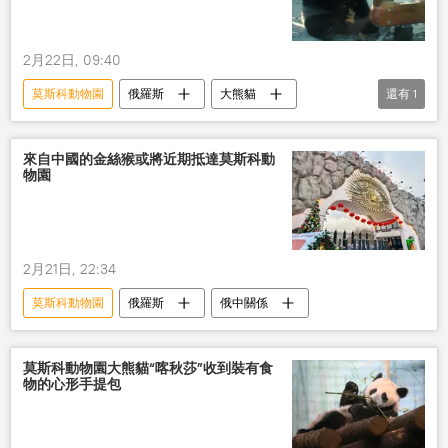
2月22日, 09:40
莫斯科動物園
俄羅斯
大熊貓
還有
1
俄中關係
來自中國的金絲猴或將近期抵達莫斯科動
物園
2月21日, 22:34
莫斯科動物園
俄羅斯
俄中關係
莫斯科動物園大熊貓“喀秋莎”收到裝有食
物的心形手提包