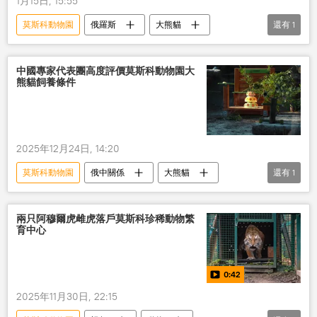
1月15日, 15:55
莫斯科動物園
俄羅斯
大熊貓
還有
1
動物
環境
中國專家代表團高度評價莫斯科動物園大
熊貓飼養條件
2025年12月24日, 14:20
莫斯科動物園
俄中關係
大熊貓
還有
1
俄羅斯
兩只阿穆爾虎雌虎落戶莫斯科珍稀動物繁
育中心
0:42
2025年11月30日, 22:15