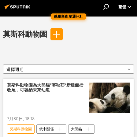
繁體
俄羅斯衛星通訊社
莫斯科動物園
選擇週期
莫斯科動物園為大熊貓“喀秋莎”新建館捨
收尾，可容納未來幼崽
7月30日, 18:18
莫斯科動物園
俄中關係
大熊貓