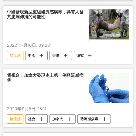
中國發現新型重組豬流感病毒，具有人畜
共患病傳播的可能性
2022年7月10日, 09:28
豬流感
中國
香港
研究
電視台：加拿大發現史上第一例豬流感病
例
2020年11月5日, 13:11
豬流感
社會
加拿大
豬流感病毒