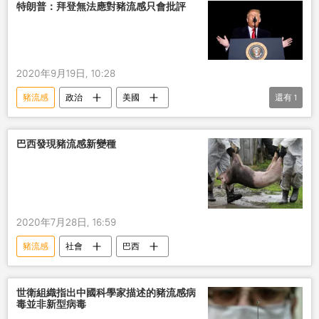
特朗普：拜登無法應對豬流感只會批評
2020年9月19日, 10:28
豬流感
政治
美國
還有
1
美國2020年總統選舉
巴西發現豬流感新變種
2020年7月28日, 16:59
豬流感
社會
巴西
世衛組織指出中國科學家描述的豬流感病
毒並非新型病毒