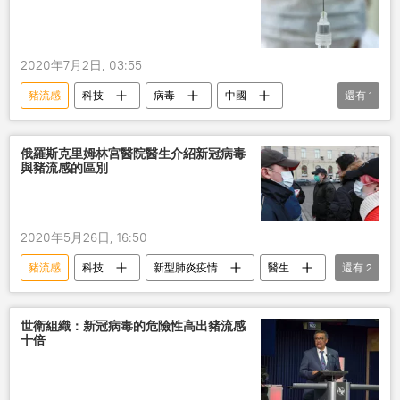
2020年7月2日, 03:55
豬流感
科技
病毒
中國
還有
1
世界衛生組織
俄羅斯克里姆林宮醫院醫生介紹新冠病毒
與豬流感的區別
2020年5月26日, 16:50
豬流感
科技
新型肺炎疫情
醫生
還有
2
新冠病毒
俄羅斯
世衛組織：新冠病毒的危險性高出豬流感
十倍