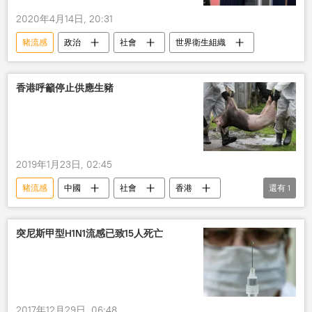
2020年4月14日, 20:31
豬流感
政治
社會
世界衛生組織
香港呼籲停止供應生豬
2019年1月23日, 02:45
豬流感
中國
社會
香港
還有
1
供應
突尼斯甲型H1N1流感已致15人死亡
2017年12月29日, 06:48