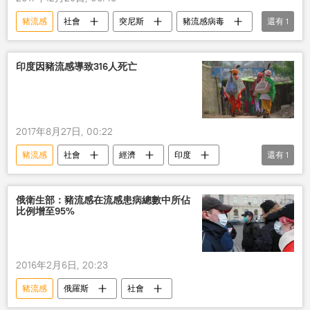
豬流感
社會
突尼斯
豬流感病毒
還有
1
安全
印度因豬流感導致316人死亡
2017年8月27日, 00:22
豬流感
社會
經濟
印度
還有
1
死亡
俄衛生部：豬流感在流感患病總數中所佔
比例增至95%
2016年2月6日, 20:23
豬流感
俄羅斯
社會