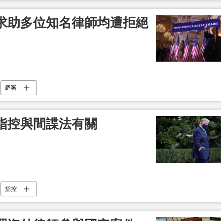
求助多位知名律師均遭拒絕
庭審
指控與間諜法有關
指控