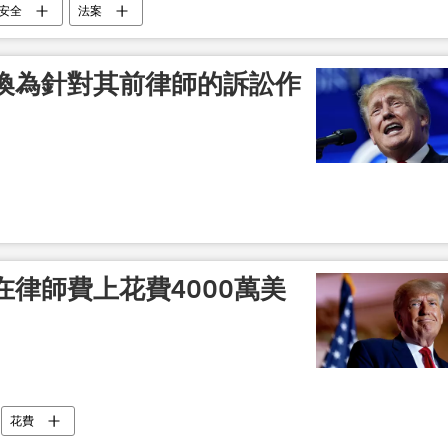
安全
法案
喚為針對其前律師的訴訟作
律師費上花費4000萬美
花費