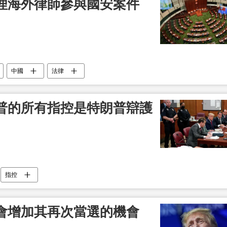
理海外律師參與國安案件
中國
法律
普的所有指控是特朗普辯護
指控
會增加其再次當選的機會