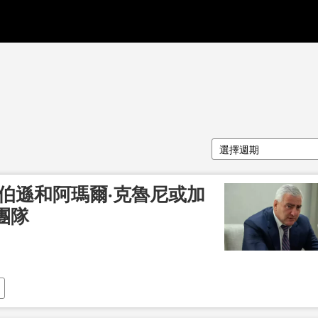
選擇週期
伯遜和阿瑪爾·克魯尼或加
團隊