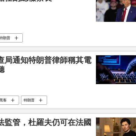
特朗普
查局通知特朗普律師稱其電
聽
黑客
特朗普
法監管，杜羅夫仍可在法國