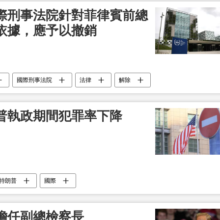
際刑事法院針對菲律賓前總
依據，應予以撤銷
國際刑事法院
法律
解除
普執政期間犯罪率下降
特朗普
國際
擔任副總檢察長