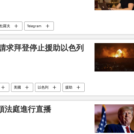
杜羅夫
Telegram
師請求拜登停止援助以色列
美國
以色列
援助
頓法庭進行直播