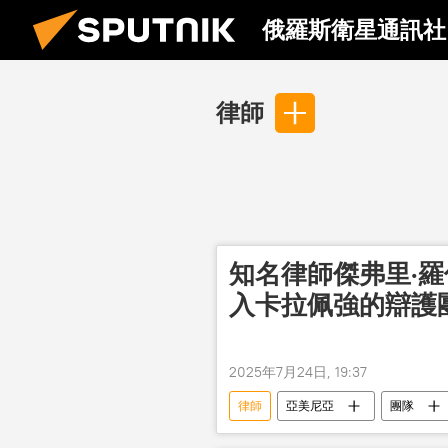
俄羅斯衛星通訊社
律師
知名律師傑弗里·羅
入卡拉佩強的辯護
2025年7月24日, 19:37
律師
亞美尼亞
團隊