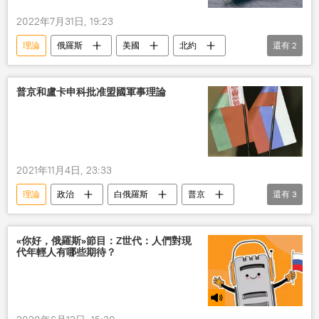
2022年7月31日, 19:23
理論
俄羅斯
美國
北約
還有
2
海軍
安全
普京和盧卡申科批准盟國軍事理論
2021年11月4日, 23:33
理論
政治
白俄羅斯
普京
還有
3
俄羅斯
軍事
亞歷山大•盧卡申科
«你好，俄羅斯»節目：Z世代：人們對現
代年輕人有哪些期待？