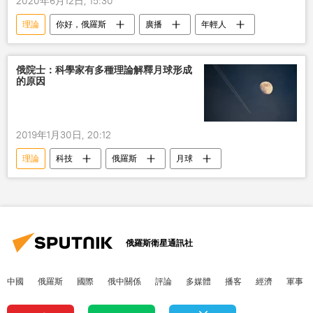
2020年6月12日, 15:30
理論
你好，俄羅斯
廣播
年輕人
俄院士：科學家有多種理論解釋月球形成
的原因
2019年1月30日, 20:12
理論
科技
俄羅斯
月球
俄羅斯衛星通訊社
中國
俄羅斯
國際
俄中關係
評論
多媒體
播客
經濟
軍事