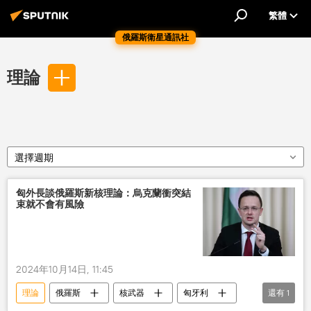
繁體
俄羅斯衛星通訊社
理論
選擇週期
匈外長談俄羅斯新核理論：烏克蘭衝突結
束就不會有風險
2024年10月14日, 11:45
理論
俄羅斯
核武器
匈牙利
還有
1