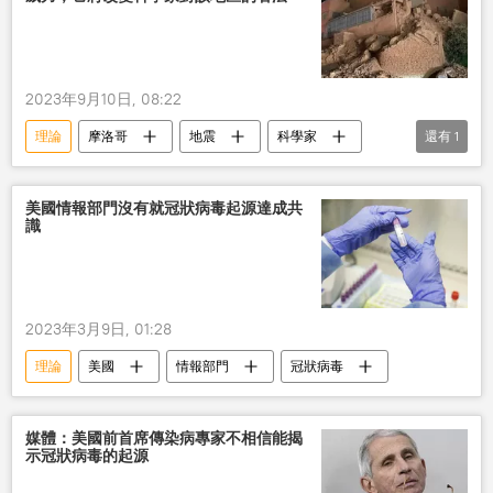
2023年9月10日, 08:22
理論
摩洛哥
地震
科學家
還有
1
核彈
美國情報部門沒有就冠狀病毒起源達成共
識
2023年3月9日, 01:28
理論
美國
情報部門
冠狀病毒
媒體：美國前首席傳染病專家不相信能揭
示冠狀病毒的起源