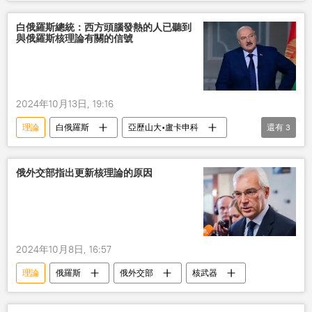
烏克蘭衝突
白俄羅斯總統：西方頭腦發熱的人已聽到
與俄羅斯核理論有關的信號
2024年10月13日, 19:16
理論
白俄羅斯
亞歷山大•盧卡申科
還有
3
西方
俄羅斯
變化
俄外交部指出更新核理論的原因
2024年10月8日, 16:57
理論
俄羅斯
俄外交部
核武器