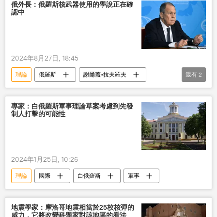
俄外長：俄羅斯核武器使用的學說正在確
認中
2024年8月27日, 18:45
理論
俄羅斯
謝爾蓋•拉夫羅夫
還有
2
核武器
使用
專家：白俄羅斯軍事理論草案考慮到先發
制人打擊的可能性
2024年1月25日, 10:26
理論
國際
白俄羅斯
軍事
地震學家：摩洛哥地震相當於25枚核彈的
威力，它將改變科學家對該地區的看法