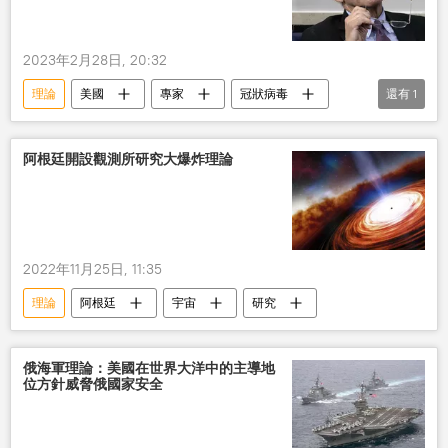
2023年2月28日, 20:32
理論
美國
專家
冠狀病毒
還有
1
洩漏
阿根廷開設觀測所研究大爆炸理論
2022年11月25日, 11:35
理論
阿根廷
宇宙
研究
俄海軍理論：美國在世界大洋中的主導地
位方針威脅俄國家安全