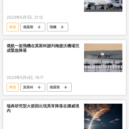
2023年6月1日, 21:12
降落
俄羅斯
飛機
俄航一架飛機在莫斯科謝列梅捷沃機場完
成緊急降落
2023年5月4日, 19:17
降落
莫斯科
俄羅斯
瑞典研究型火箭因出現異常降落在挪威境
內