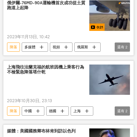
俄伊爾-76MD-90A運輸機首次成功從土質
跑道上起降
0:21
2023年11月13日, 10:42
降落
多媒體
視頻
俄羅斯
還有
2
運輸機
新型
上海飛往法蘭克福的航班因機上乘客行為
不檢緊急降落塔什乾
2023年10月30日, 23:13
降落
中國
德國
上海
還有
2
飛機
國際
媒體：美國國務卿布林肯到訪以色列