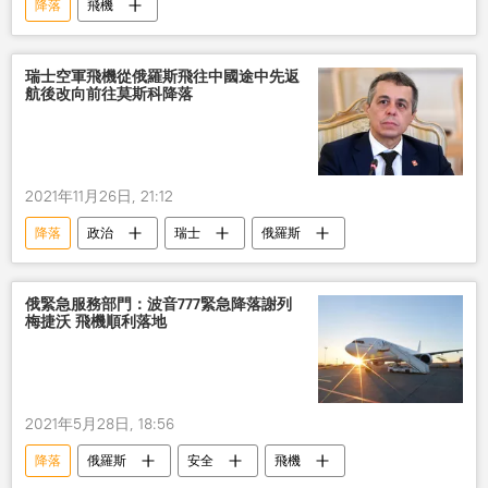
降落
飛機
瑞士空軍飛機從俄羅斯飛往中國途中先返
航後改向前往莫斯科降落
2021年11月26日, 21:12
降落
政治
瑞士
俄羅斯
俄緊急服務部門：波音777緊急降落謝列
梅捷沃 飛機順利落地
2021年5月28日, 18:56
降落
俄羅斯
安全
飛機