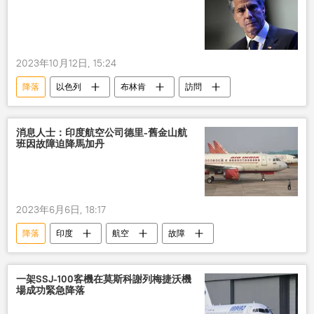
2023年10月12日, 15:24
降落
以色列
布林肯
訪問
消息人士：印度航空公司德里-舊金山航
班因故障迫降馬加丹
2023年6月6日, 18:17
降落
印度
航空
故障
一架SSJ-100客機在莫斯科謝列梅捷沃機
場成功緊急降落