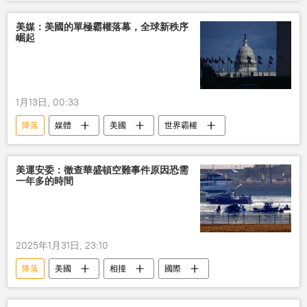
航班
美媒：美國的單極霸權落幕，全球新秩序
崛起
1月13日, 00:33
降落
媒體
美國
世界霸權
美運安委：徹查華盛頓空難事件原因恐需
一年多的時間
2025年1月31日, 23:10
降落
美國
相撞
國際