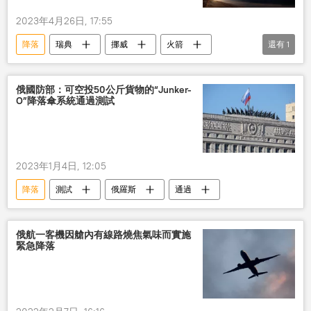
2023年4月26日, 17:55
降落
瑞典
挪威
火箭
還有
1
國際
俄國防部：可空投50公斤貨物的“Junker-
O”降落傘系統通過測試
2023年1月4日, 12:05
降落
測試
俄羅斯
通過
俄航一客機因艙內有線路燒焦氣味而實施
緊急降落