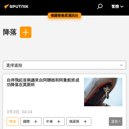
繁體
俄羅斯衛星通訊社
降落
選擇週期
自停飛起首兩趟來自阿聯酋和阿曼航班成
功降落在莫斯科
3月3日, 04:24
降落
國際
中東
俄羅斯
還有
1