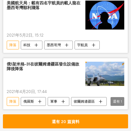
美國航天局：載有四名宇航員的載人龍在
墨西哥灣順利濺落
2021年5月2日, 15:12
降落
科技
墨西哥灣
宇航員
俄1架米格-31在彼爾姆邊疆區發生設備故
障後降落
2021年4月20日, 17:44
降落
俄羅斯
軍事
彼爾姆邊疆區
還有
1
米格-31
還有 20 篇資料