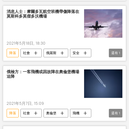
消息人士：摩爾多瓦航空班機帶傷降落在
莫斯科多莫傑多沃機場
2021年5月18日, 18:30
降落
社會
俄羅斯
安全
還有
1
客機
俄檢方：一客飛機或因故障在奧倫堡機場
迫降
2021年5月7日, 15:09
降落
社會
奧倫堡
飛機
還有
1
俄羅斯