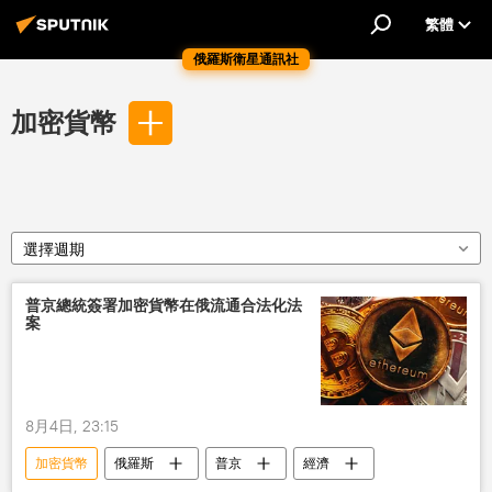
繁體
俄羅斯衛星通訊社
加密貨幣
選擇週期
普京總統簽署加密貨幣在俄流通合法化法
案
8月4日, 23:15
加密貨幣
俄羅斯
普京
經濟