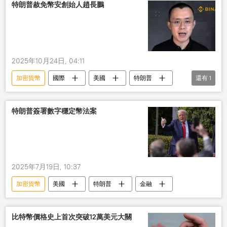
特朗普赦免幣安創始人趙長鵬
2025年10月24日, 04:11
加密貨幣
國際
美國
特朗普
還有
1
赦免
特朗普簽署數字穩定幣法案
2025年7月19日, 10:37
加密貨幣
美國
特朗普
金融
比特幣價格史上首次突破12萬美元大關