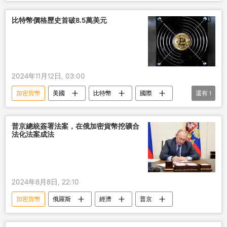
比特幣價格歷史首破8.5萬美元
2024年11月12日, 03:00
加密貨幣
美國
比特幣
國際
還有
1
財經
普京總統簽署法案，在俄加密貨幣挖礦合
法化法案成法
2024年8月8日, 22:10
加密貨幣
俄羅斯
經濟
普京