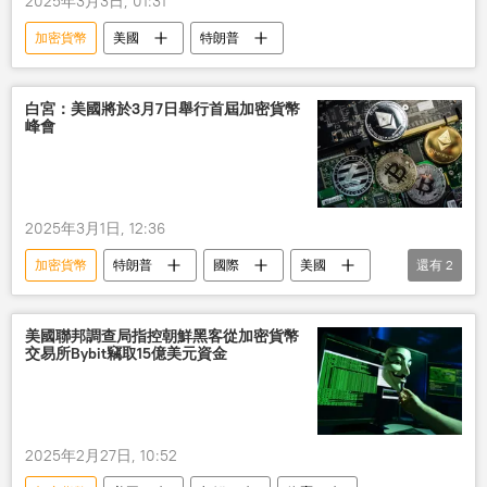
2025年3月3日, 01:31
加密貨幣
美國
特朗普
白宮：美國將於3月7日舉行首屆加密貨幣
峰會
2025年3月1日, 12:36
加密貨幣
特朗普
國際
美國
還有
2
峰會
白宮
美國聯邦調查局指控朝鮮黑客從加密貨幣
交易所Bybit竊取15億美元資金
2025年2月27日, 10:52