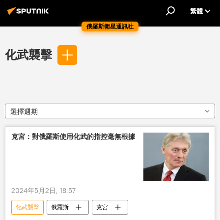
繁體
俄羅斯衛星通訊社
化武襲擊
選擇週期
克宮：對俄羅斯使用化武的指控毫無根據
2024年5月2日, 18:57
化武襲擊
俄羅斯
克宮