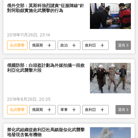
俄外交部：莫斯科強烈譴責“征服陣線”針
對阿勒頗實施化武襲擊的行為
2018年11月26日, 23:14
化武襲擊
俄羅斯
政治
敘利亞
還有
3
阿勒頗
俄外交部
恐怖
俄國防部：白頭盔計劃為外媒拍攝一段敘
利亞化武襲擊片段
2018年8月26日, 20:25
化武襲擊
俄羅斯
軍事
敘利亞
還有
3
白頭盔
拍攝
挑釁
禁化武組織從敘利亞杜馬鎮疑似化武襲擊
地發現含氯有機物