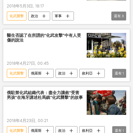
2018年5月3日, 18:17
化武襲擊
政治
軍事
還有
3
對敘軍事打擊
美國
敘利亞
武裝分子
醫生否認了在所謂的“化武攻擊”中有人受
傷的說法
2018年4月27日, 00:45
化武襲擊
俄羅斯
政治
敘利亞
還有
1
禁止化學武器組織
俄駐禁化武組織代表：盡全力讓敘“受害
男孩”在海牙講述杜馬鎮“化武襲擊”的故事
2018年4月23日, 00:21
化武襲擊
俄羅斯
政治
敘利亞
還有
1