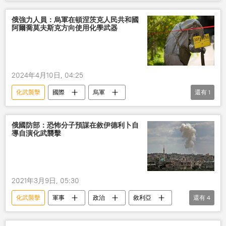
俄強力人員：烏軍在頓涅茨克人民共和國
阿爾喬莫夫斯克方向使用化學武器
2024年4月10日, 04:25
化武襲擊
國際
烏軍
還有
1
頓涅茨克人民共和國
俄國防部：恐怖分子預謀在敘伊德利卜自
導自演化武襲擊
2021年3月9日, 05:30
化武襲擊
軍事
政治
敘利亞
還有
4
恐怖分子
挑釁
伊德利卜