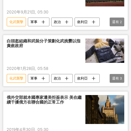
2020年9月21日, 05:30
化武襲擊
軍事
政治
敘利亞
還有
2
武裝分子
俄羅斯
白頭盔組織和武裝分子策劃化武挑釁以指
責敘政府
2020年1月28日, 05:58
化武襲擊
軍事
政治
敘利亞
還有
3
白頭盔
化學武器
俄羅斯
俄外交部就本國專家遭美拒簽表示 美在繼
續干擾俄方在聯合國的正常工作
2019年4月30日, 05:30