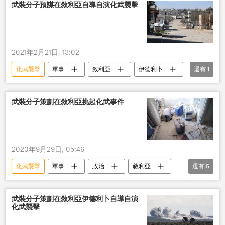
化學武器
武裝分子預謀在敘利亞自導自演化武襲擊
2021年2月21日, 13:02
化武襲擊
軍事
敘利亞
伊德利卜
還有
1
武裝分子
武裝分子策劃在敘利亞挑起化武事件
2020年9月29日, 05:46
化武襲擊
軍事
政治
敘利亞
還有
5
武裝分子
伊德利卜
阿勒頗
阿勒頗省
化學武器
武裝分子策劃在敘利亞伊德利卜自導自演
化武襲擊