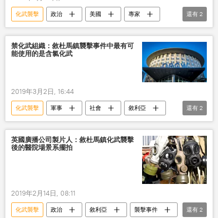
化武襲擊
政治
美國
專家
還有
2
化學武器
俄羅斯
禁化武組織：敘杜馬鎮襲擊事件中最有可
能使用的是含氯化武
2019年3月2日, 16:44
化武襲擊
軍事
社會
敘利亞
還有
2
禁止化學武器組織
敘利亞局勢
英國廣播公司製片人：敘杜馬鎮化武襲擊
後的醫院場景系擺拍
2019年2月14日, 08:11
化武襲擊
政治
敘利亞
襲擊事件
還有
2