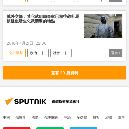
禁止化學武器組織
俄外交部：禁化武組織專家已前往敘杜馬
鎮疑似發生化武襲擊的地點
2018年4月21日, 22:00
化武襲擊
政治
社會
還有
1
禁止化學武器組織
還有 20 篇資料
俄羅斯衛星通訊社
中國
俄羅斯
國際
俄中關係
評論
多媒體
播客
經濟
軍事