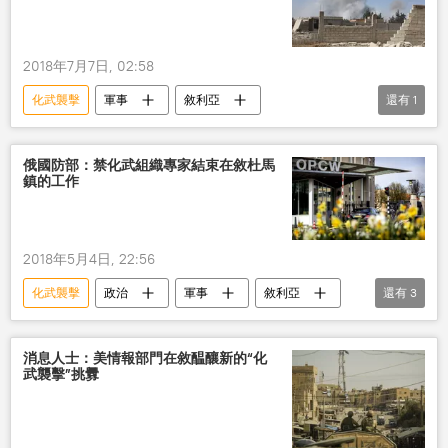
2018年7月7日, 02:58
化武襲擊
軍事
敘利亞
還有
1
禁止化學武器組織
俄國防部：禁化武組織專家結束在敘杜馬
鎮的工作
2018年5月4日, 22:56
化武襲擊
政治
軍事
敘利亞
還有
3
國防部
調查
禁止化學武器組織
消息人士：美情報部門在敘醖釀新的“化
武襲擊”挑釁