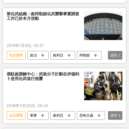
襲擊
化學武器
禁化武組織：敘阿勒頗化武襲擊事實調查
工作已於本月啓動
2019年1月9日, 05:57
化武襲擊
政治
敘利亞
阿勒頗
還有
2
禁止化學武器組織
化學武器
俄駐敘調解中心：武裝分子計劃在伊德利
卜使用化武進行挑釁
2018年11月30日, 06:24
化武襲擊
軍事
敘利亞
恐怖主義
還有
3
化學武器
俄羅斯
敘利亞局勢