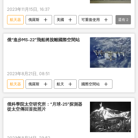
2023年11月15日, 16:37
航天器
俄羅斯
美國
可重復使用
還有
2
放棄
費用
俄“進步MS-22”飛船將脫離國際空間站
2023年8月21日, 08:51
航天器
俄羅斯
航天
國際空間站
俄科學院太空研究所：“月球-25”探測器
從太空傳回首批照片
2023年8月14日, 23:52