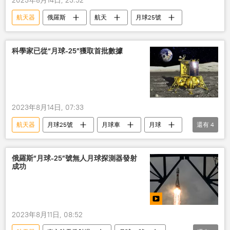
航天器
俄羅斯
航天
月球25號
科學家已從“月球-25”獲取首批數據
2023年8月14日, 07:33
航天器
月球25號
月球車
月球
還有
4
俄羅斯
俄航天集團
航天
航空航天
俄羅斯“月球-25”號無人月球探測器發射
成功
2023年8月11日, 08:52