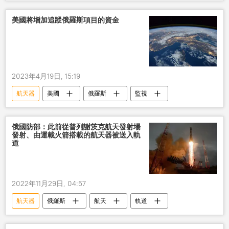
俄羅斯
美國將增加追蹤俄羅斯項目的資金
2023年4月19日, 15:19
航天器
美國
俄羅斯
監視
俄國防部：此前從普列謝茨克航天發射場
發射、由運載火箭搭載的航天器被送入軌
道
2022年11月29日, 04:57
航天器
俄羅斯
航天
軌道