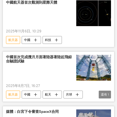
物聯網
中國航天器首次觀測到星際天體
2025年11月6日, 10:29
航天器
中國
科技
中國首次完成攬月月面著陸器著陸起飛綜
合驗證試驗
2025年8月7日, 16:27
航天器
中國
航天
月球
還有
1
試驗
媒體：白宮下令審查SpaceX合同