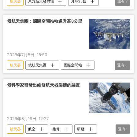
航天器
東方航天發射場
月球25號
還有
7
月球站
月球
俄羅斯
俄航天集團
航空航天
科技
俄航天集團：國際空間站軌道升高3公里
航天
2023年7月5日, 15:50
航天器
俄航天集團
國際空間站
還有
3
軌道
航空航天
宇宙飛船
俄科學家研發出維修航天器裂縫的裝置
2023年6月16日, 12:27
航天器
航空
維修
研發
還有
1