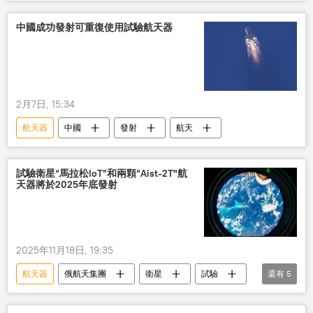
月球
發射
無人機
計劃
中國成功發射可重復使用試驗航天器
2月7日, 15:34
航天器
中國
發射
航天
試驗衛星“馬拉松IoT”和兩顆“Aist-2T"航
天器將於2025年底發射
2025年11月18日, 19:35
航天器
俄航天集團
衛星
試驗
還有
5
發射
經濟
發展
技術