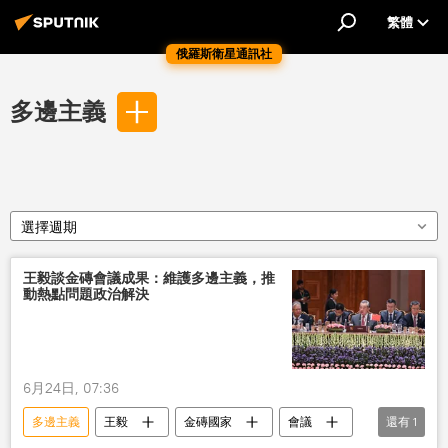
繁體
俄羅斯衛星通訊社
多邊主義
選擇週期
王毅談金磚會議成果：維護多邊主義，推
動熱點問題政治解決
6月24日, 07:36
多邊主義
王毅
金磚國家
會議
還有
1