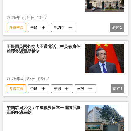
2025年5月12日, 10:27
多邊主義
中國
副總理
還有
2
世界貿易組織
貿易
王毅同英國外交大臣通電話：中英有責任
維護多邊貿易體制
2025年4月23日, 08:07
多邊主義
中國
英國
王毅
還有
1
貿易
中國駐日大使：中國願與日本一道踐行真
正的多邊主義