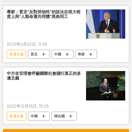
專家：普京“反對排他性”的說法在很大程
度上與“人類命運共同體”異曲同工
2023年2月22日, 11:26
多邊主義
普京
中國
專家
中方在安理會呼籲國際社會踐行真正的多
邊主義
2022年12月15日, 15:29
多邊主義
中國
聯合國