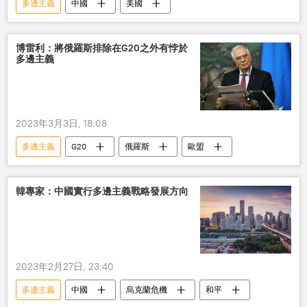
多邊主義
中國
美國
博雷利：將俄羅斯排除在G20之外有悖於
多邊主義
2023年3月3日, 18:08
多邊主義
G20
俄羅斯
歐盟
韓專家：中國實行多邊主義戰略發展方向
2023年2月27日, 23:40
多邊主義
中國
烏克蘭危機
和平