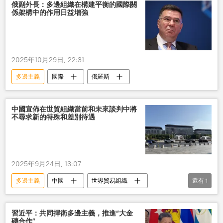
俄副外長：多邊組織在構建平衡的國際關
係架構中的作用日益增強
2025年10月29日, 22:31
多邊主義
國際
俄羅斯
中國宣佈在世貿組織當前和未來談判中將
不尋求新的特殊和差別待遇
2025年9月24日, 13:07
多邊主義
中國
世界貿易組織
還有
1
發展中國家
習近平：共同捍衛多邊主義，推進“大金
磚合作”