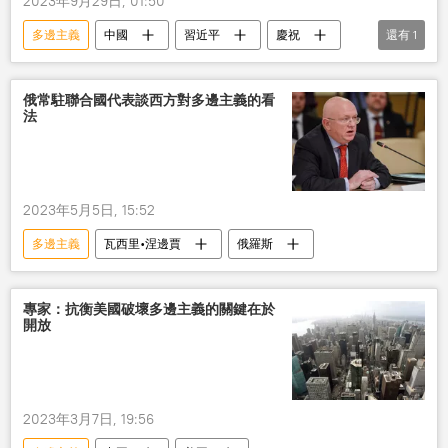
2023年9月29日, 01:50
多邊主義
中國
習近平
慶祝
還有
1
和平
俄常駐聯合國代表談西方對多邊主義的看
法
2023年5月5日, 15:52
多邊主義
瓦西里•涅邊賈
俄羅斯
專家：抗衡美國破壞多邊主義的關鍵在於
開放
2023年3月7日, 19:56