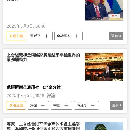
2025年9月9日, 08:10
多邊主義
習近平
金磚國家
還有
3
金磚峰會
合作
講話
上合組織和金磚國家將是結束單極世界的
最強驅動力
俄羅斯衛星通訊社 （北京分社）
2025年9月5日, 16:18
評論
多邊主義
評論
中國
俄羅斯
還有
1
上合組織
專家：上合峰會以平等協商的多邊主義姿
態，為國際社會提供區別於西方霸權邏輯