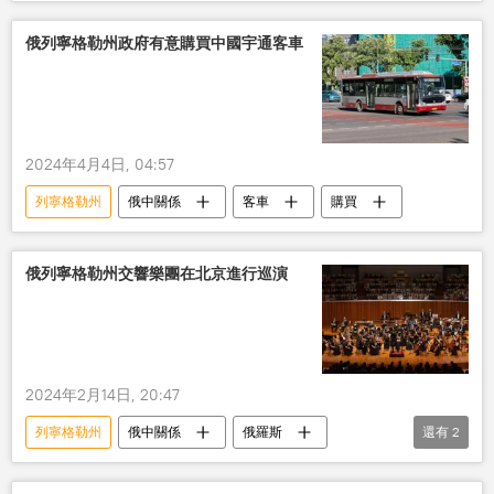
無人機
俄列寧格勒州政府有意購買中國宇通客車
2024年4月4日, 04:57
列寧格勒州
俄中關係
客車
購買
俄列寧格勒州交響樂團在北京進行巡演
2024年2月14日, 20:47
列寧格勒州
俄中關係
俄羅斯
還有
2
中國
文化
音樂