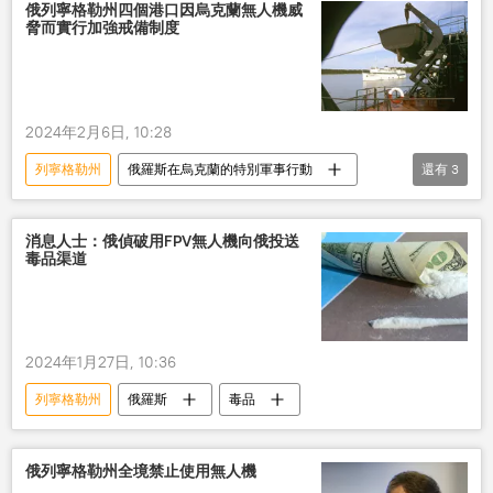
俄列寧格勒州四個港口因烏克蘭無人機威
脅而實行加強戒備制度
2024年2月6日, 10:28
列寧格勒州
俄羅斯在烏克蘭的特別軍事行動
還有
3
俄羅斯
反無人機
軍事
消息人士：俄偵破用FPV無人機向俄投送
毒品渠道
2024年1月27日, 10:36
列寧格勒州
俄羅斯
毒品
俄列寧格勒州全境禁止使用無人機