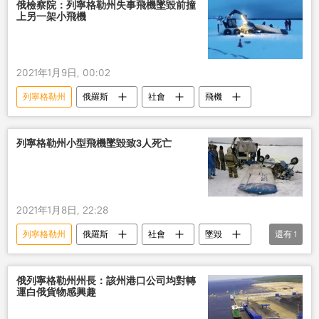
俄羅斯
俄檢察院：列寧格勒州失事飛機墜毀前撞
上另一架小飛機
2021年1月9日, 00:02
列寧格勒州
俄羅斯
社會
飛機
列寧格勒州小型飛機墜毀致3人死亡
2021年1月8日, 22:28
列寧格勒州
俄羅斯
社會
墜毀
還有
1
飛機
俄列寧格勒州州長：該州港口公司均對轉
運白俄貨物感興趣