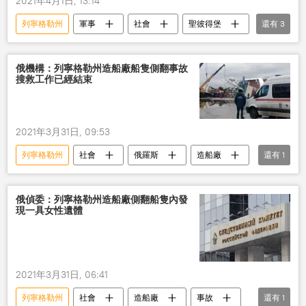
2021年4月1日, 13:14
列寧格勒州
軍事
社會
聖彼得堡
還有
3
排雷
俄羅斯
俄西部軍區
俄機構：列寧格勒州造船廠船隻側翻事故
搜救工作已經結束
2021年3月31日, 09:53
列寧格勒州
社會
俄羅斯
造船廠
還有
1
事故
俄偵委：列寧格勒州造船廠側翻船隻內發
現一具女性遺體
2021年3月31日, 06:41
列寧格勒州
社會
造船廠
事故
還有
1