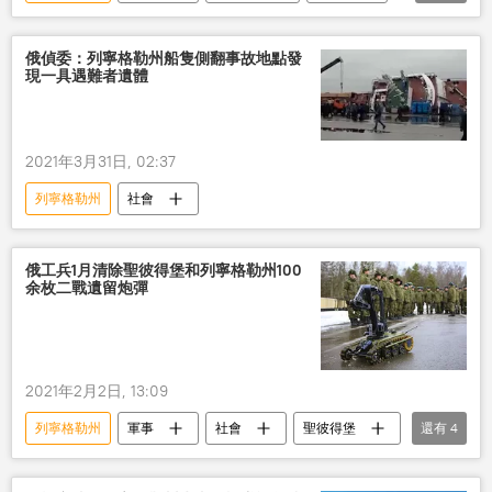
俄羅斯
俄偵委：列寧格勒州船隻側翻事故地點發
現一具遇難者遺體
2021年3月31日, 02:37
列寧格勒州
社會
俄工兵1月清除聖彼得堡和列寧格勒州100
余枚二戰遺留炮彈
2021年2月2日, 13:09
列寧格勒州
軍事
社會
聖彼得堡
還有
4
俄西部軍區
炮彈
排雷