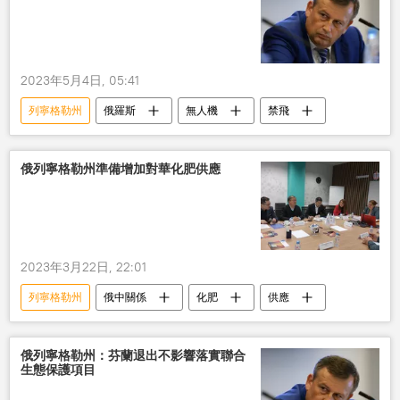
2023年5月4日, 05:41
列寧格勒州
俄羅斯
無人機
禁飛
俄列寧格勒州準備增加對華化肥供應
2023年3月22日, 22:01
列寧格勒州
俄中關係
化肥
供應
俄列寧格勒州：芬蘭退出不影響落實聯合
生態保護項目