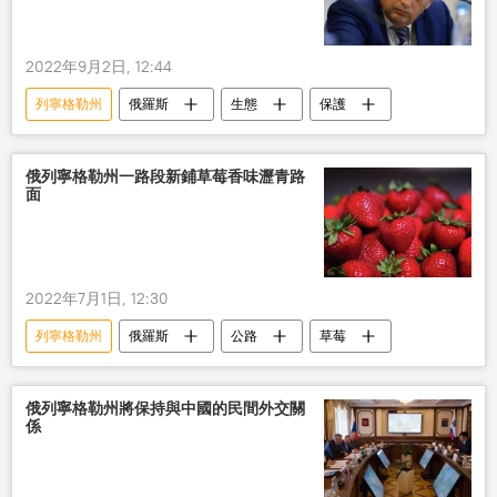
2022年9月2日, 12:44
列寧格勒州
俄羅斯
生態
保護
俄列寧格勒州一路段新鋪草莓香味瀝青路
面
2022年7月1日, 12:30
列寧格勒州
俄羅斯
公路
草莓
俄列寧格勒州將保持與中國的民間外交關
係