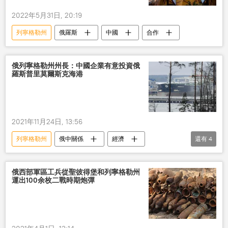
2022年5月31日, 20:19
列寧格勒州
俄羅斯
中國
合作
俄列寧格勒州州長：中國企業有意投資俄
羅斯普里莫爾斯克海港
2021年11月24日, 13:56
列寧格勒州
俄中關係
經濟
還有
4
北方海路
投資
中國
俄羅斯
俄西部軍區工兵從聖彼得堡和列寧格勒州
運出100余枚二戰時期炮彈