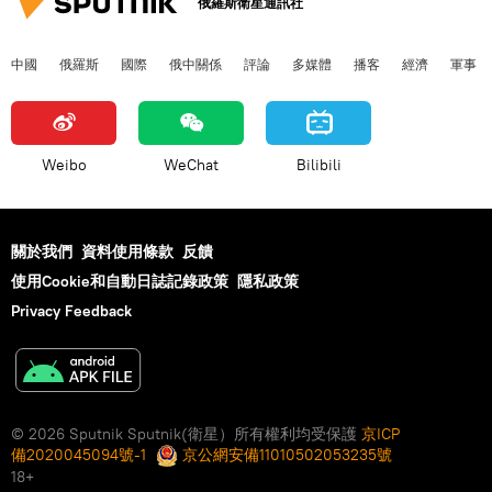
俄羅斯衛星通訊社
中國
俄羅斯
國際
俄中關係
評論
多媒體
播客
經濟
軍事
Weibo
WeChat
Bilibili
關於我們
資料使用條款
反饋
使用Cookie和自動日誌記錄政策
隱私政策
Privacy Feedback
© 2026 Sputnik Sputnik(衛星）所有權利均受保護
京ICP
備2020045094號-1
京公網安備11010502053235號
18+