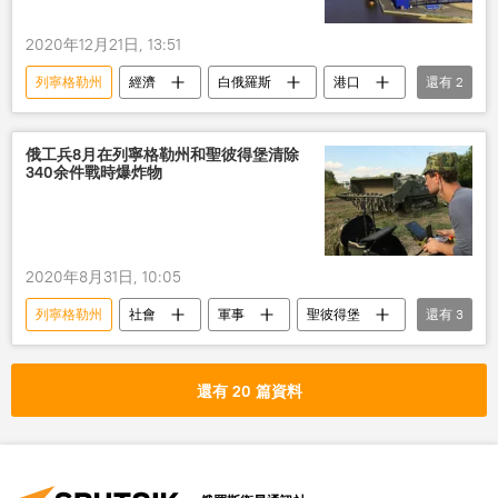
2020年12月21日, 13:51
列寧格勒州
經濟
白俄羅斯
港口
還有
2
貨物
俄羅斯
俄工兵8月在列寧格勒州和聖彼得堡清除
340余件戰時爆炸物
2020年8月31日, 10:05
列寧格勒州
社會
軍事
聖彼得堡
還有
3
爆炸物
工兵
俄羅斯
還有 20 篇資料